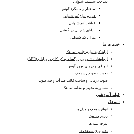
شناخت سیستم شنوایی
ساختار و عملکرد گوش
علل و انواع کم شنوایی
عواقب کم شنوایی
مزایای شنوایی دو گوشی
میزان کم شنوایی
خدمات ما
ارائه کلیه لوازم جانبی سمعک
آزمایشات شنوایی بزرگسالان، کودکان و نوزادان (ABR)
ارزیابی و درمان وزوز گوش
تعمیر و تعویض سمعک
صوت درمانی و ساخت قالب ضد آب و ضد صوت
مشاوره، تجویز و تنظیم سمعک
فیلم آموزشی
سمعک
انواع سمعک و مدل ها
باتری سمعک
تعرفه بیمه ها
تکنولوژی سمعک ها