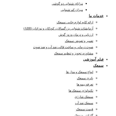
مزایای شنوایی دو گوشی
میزان کم شنوایی
خدمات ما
ارائه کلیه لوازم جانبی سمعک
آزمایشات شنوایی بزرگسالان، کودکان و نوزادان (ABR)
ارزیابی و درمان وزوز گوش
تعمیر و تعویض سمعک
صوت درمانی و ساخت قالب ضد آب و ضد صوت
مشاوره، تجویز و تنظیم سمعک
فیلم آموزشی
سمعک
انواع سمعک و مدل ها
باتری سمعک
تعرفه بیمه ها
تکنولوژی سمعک ها
سمعک شارژی
سمعک ضد آب
قیمت سمعک
گارانتی سمعک