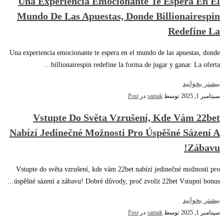
Una Experiencia Emocionante Te Espera En El
Mundo De Las Apuestas, Donde Billionairespin
Redefine La
Una experiencia emocionante te espera en el mundo de las apuestas, donde
billionairespin redefine la forma de jugar y ganar. La oferta…
بیشتر بخوانید
سپتامبر 1, 2025
توسط
samak
در
Post
Vstupte Do Světa Vzrušení, Kde Vám 22bet
Nabízí Jedinečné Možnosti Pro Úspěšné Sázení A
Zábavu!
Vstupte do světa vzrušení, kde vám 22bet nabízí jedinečné možnosti pro
úspěšné sázení a zábavu! Dobré důvody, proč zvolit 22bet Vstupní bonus…
بیشتر بخوانید
سپتامبر 1, 2025
توسط
samak
در
Post