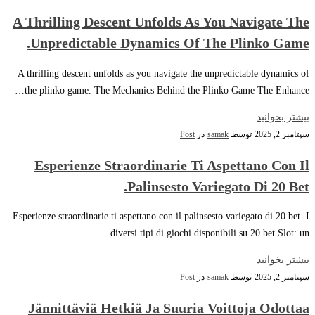
A Thrilling Descent Unfolds As You Navigate The
Unpredictable Dynamics Of The Plinko Game.
A thrilling descent unfolds as you navigate the unpredictable dynamics of
the plinko game. The Mechanics Behind the Plinko Game The Enhance…
بیشتر بخوانید
سپتامبر 2, 2025
توسط
samak
در
Post
Esperienze Straordinarie Ti Aspettano Con Il
Palinsesto Variegato Di 20 Bet.
Esperienze straordinarie ti aspettano con il palinsesto variegato di 20 bet. I
diversi tipi di giochi disponibili su 20 bet Slot: un…
بیشتر بخوانید
سپتامبر 2, 2025
توسط
samak
در
Post
Jännittäviä Hetkiä Ja Suuria Voittoja Odottaa