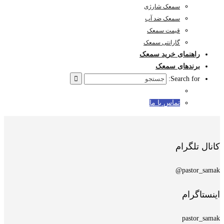
سمعک شارژی
سمعک ضد آب
قیمت سمعک
گارانتی سمعک
راهنمای خرید سمعک
برندهای سمعک
Search for:
تماس با ما
کانال تلگرام
pastor_samak@
اینستاگرام
pastor_samak