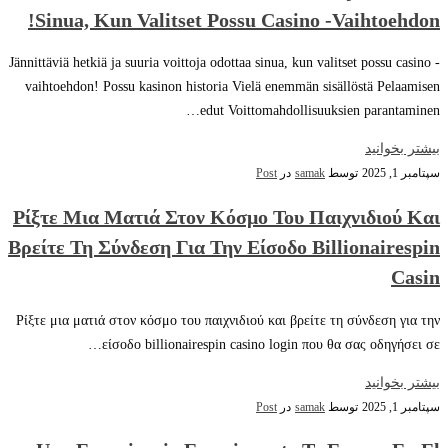
Sinua, Kun Valitset Possu Casino -vaihtoehdon!
Jännittäviä hetkiä ja suuria voittoja odottaa sinua, kun valitset possu casino -
vaihtoehdon! Possu kasinon historia Vielä enemmän sisällöstä Pelaamisen
edut Voittomahdollisuuksien parantaminen…
بیشتر بخوانید
سپتامبر 1, 2025
توسط
samak
در
Post
Ρίξτε Μια Ματιά Στον Κόσμο Του Παιχνιδιού Και
Βρείτε Τη Σύνδεση Για Την Είσοδο Billionairespin
Casin
Ρίξτε μια ματιά στον κόσμο του παιχνιδιού και βρείτε τη σύνδεση για την
είσοδο billionairespin casino login που θα σας οδηγήσει σε…
بیشتر بخوانید
سپتامبر 1, 2025
توسط
samak
در
Post