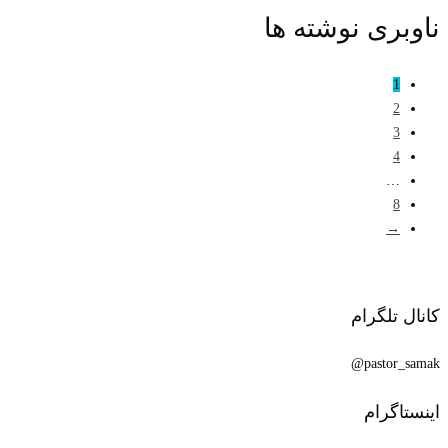
ناوبری نوشته ها
1
2
3
4
…
8
→
کانال تلگرام
pastor_samak@
اینستاگرام