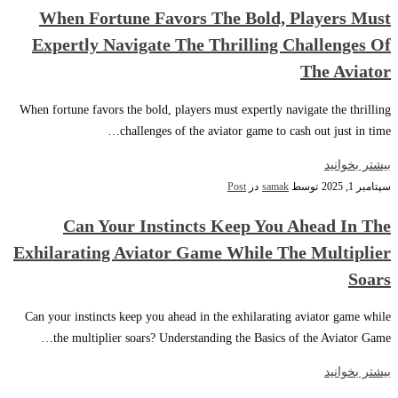
When Fortune Favors The Bold, Players Must
Expertly Navigate The Thrilling Challenges Of
The Aviator
When fortune favors the bold, players must expertly navigate the thrilling
challenges of the aviator game to cash out just in time…
بیشتر بخوانید
سپتامبر 1, 2025
توسط
samak
در
Post
Can Your Instincts Keep You Ahead In The
Exhilarating Aviator Game While The Multiplier
Soars
Can your instincts keep you ahead in the exhilarating aviator game while
the multiplier soars? Understanding the Basics of the Aviator Game…
بیشتر بخوانید