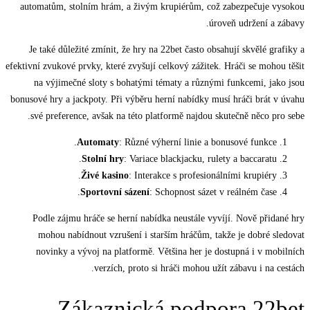
automatům, stolním hrám, a živým krupiérům, což zabezpečuje vysokou
úroveň udržení a zábavy.
Je také důležité zmínit, že hry na 22bet často obsahují skvělé grafiky a
efektivní zvukové prvky, které zvyšují celkový zážitek. Hráči se mohou těšit
na výjimečné sloty s bohatými tématy a různými funkcemi, jako jsou
bonusové hry a jackpoty. Při výběru herní nabídky musí hráči brát v úvahu
své preference, avšak na této platformě najdou skutečně něco pro sebe.
Automaty
: Různé výherní linie a bonusové funkce.
Stolní hry
: Variace blackjacku, rulety a baccaratu.
Živé kasino
: Interakce s profesionálními krupiéry.
Sportovní sázení
: Schopnost sázet v reálném čase.
Podle zájmu hráče se herní nabídka neustále vyvíjí. Nově přidané hry
mohou nabídnout vzrušení i starším hráčům, takže je dobré sledovat
novinky a vývoj na platformě. Většina her je dostupná i v mobilních
verzích, proto si hráči mohou užít zábavu i na cestách.
Zákaznická podpora 22bet