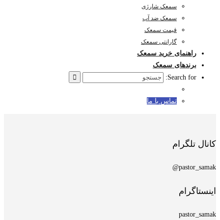
سمعک شارژی
سمعک ضد آب
قیمت سمعک
گارانتی سمعک
راهنمای خرید سمعک
برندهای سمعک
Search for:
تماس با ما
کانال تلگرام
pastor_samak@
اینستاگرام
pastor_samak