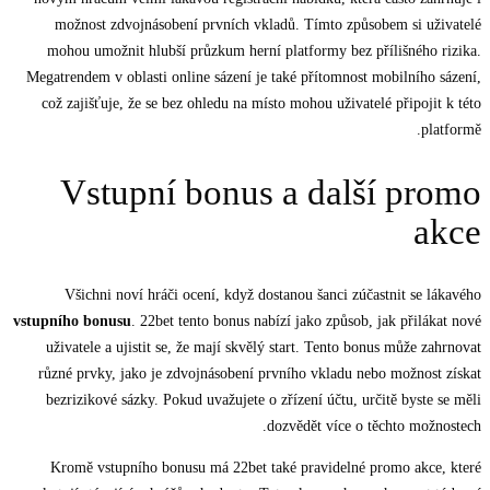
možnost zdvojnásobení prvních vkladů. Tímto způsobem si uživatelé
mohou umožnit hlubší průzkum herní platformy bez přílišného rizika.
Megatrendem v oblasti online sázení je také přítomnost mobilního sázení,
což zajišťuje, že se bez ohledu na místo mohou uživatelé připojit k této
platformě.
Vstupní bonus a další promo
akce
Všichni noví hráči ocení, když dostanou šanci zúčastnit se lákavého
vstupního bonusu
. 22bet tento bonus nabízí jako způsob, jak přilákat nové
uživatele a ujistit se, že mají skvělý start. Tento bonus může zahrnovat
různé prvky, jako je zdvojnásobení prvního vkladu nebo možnost získat
bezrizikové sázky. Pokud uvažujete o zřízení účtu, určitě byste se měli
dozvědět více o těchto možnostech.
Kromě vstupního bonusu má 22bet také pravidelné promo akce, které