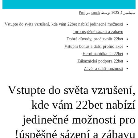
سپتامبر 1, 2025
توسط
samak
در
Post
Vstupte do světa vzrušení, kde vám 22bet nabízí jedinečné možnosti
pro úspěšné sázení a zábavu!
Dobré důvody, proč zvolit 22bet
Vstupní bonus a další promo akce
Herní nabídka na 22bet
Zákaznická podpora 22bet
Závěr a další možnosti
Vstupte do světa vzrušení,
kde vám 22bet nabízí
jedinečné možnosti pro
úspěšné sázení a zábavu!