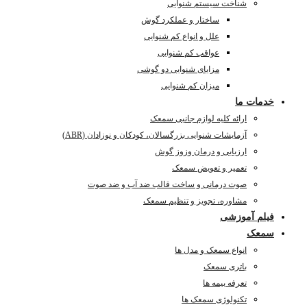
شناخت سیستم شنوایی
ساختار و عملکرد گوش
علل و انواع کم شنوایی
عواقب کم شنوایی
مزایای شنوایی دو گوشی
میزان کم شنوایی
خدمات ما
ارائه کلیه لوازم جانبی سمعک
آزمایشات شنوایی بزرگسالان، کودکان و نوزادان (ABR)
ارزیابی و درمان وزوز گوش
تعمیر و تعویض سمعک
صوت درمانی و ساخت قالب ضد آب و ضد صوت
مشاوره، تجویز و تنظیم سمعک
فیلم آموزشی
سمعک
انواع سمعک و مدل ها
باتری سمعک
تعرفه بیمه ها
تکنولوژی سمعک ها