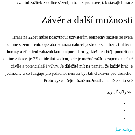
kvalitní zážitek z online sázení, a to jak pro nové, tak stávající hráče.
Závěr a další možnosti
Hraní na 22bet může poskytnout uživatelům jedinečný zážitek ze světa
online sázení. Tento operátor se snaží nabízet pestrou škálu her, atraktivní
bonusy a efektivní zákaznickou podporu. Pro ty, kteří se chtějí ponořit do
online zábavy, je 22bet ideální volbou, kde je možné zažít nezapomenutelné
chvíle a potenciálně i výhry. Je důležité mít na paměti, že každý hráč je
jedinečný a co funguje pro jednoho, nemusí být tak efektivní pro druhého.
Proto vyzkoušejte různé možnosti a najděte si to své.
اشتراک گذاری :
نوشته قبل