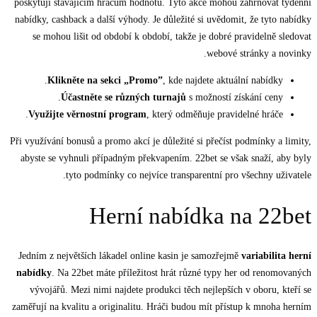
poskytují stávajícím hráčům hodnotu. Tyto akce mohou zahrnovat týdenní
nabídky, cashback a další výhody. Je důležité si uvědomit, že tyto nabídky
se mohou lišit od období k období, takže je dobré pravidelně sledovat
webové stránky a novinky.
Klikněte na sekci „Promo”
, kde najdete aktuální nabídky.
Účastněte se různých turnajů
s možností získání ceny.
Využijte věrnostní program
, který odměňuje pravidelné hráče.
Při využívání bonusů a promo akcí je důležité si přečíst podmínky a limity,
abyste se vyhnuli případným překvapením. 22bet se však snaží, aby byly
tyto podmínky co nejvíce transparentní pro všechny uživatele.
Herní nabídka na 22bet
Jedním z největších lákadel online kasin je samozřejmě
variabilita herní
nabídky
. Na 22bet máte příležitost hrát různé typy her od renomovaných
vývojářů. Mezi nimi najdete produkci těch nejlepších v oboru, kteří se
zaměřují na kvalitu a originalitu. Hráči budou mít přístup k mnoha herním