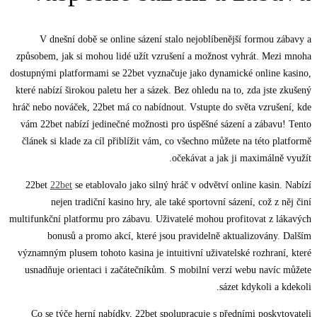
V dnešní době se online sázení stalo nejoblíbenější formou zábavy a
způsobem, jak si mohou lidé užít vzrušení a možnost vyhrát. Mezi mnoha
dostupnými platformami se 22bet vyznačuje jako dynamické online kasino,
které nabízí širokou paletu her a sázek. Bez ohledu na to, zda jste zkušený
hráč nebo nováček, 22bet má co nabídnout. Vstupte do světa vzrušení, kde
vám 22bet nabízí jedinečné možnosti pro úspěšné sázení a zábavu! Tento
článek si klade za cíl přiblížit vám, co všechno můžete na této platformě
očekávat a jak ji maximálně využít.
22bet
22bet
se etablovalo jako silný hráč v odvětví online kasin. Nabízí
nejen tradiční kasino hry, ale také sportovní sázení, což z něj činí
multifunkční platformu pro zábavu. Uživatelé mohou profitovat z lákavých
bonusů a promo akcí, které jsou pravidelně aktualizovány. Dalším
významným plusem tohoto kasina je intuitivní uživatelské rozhraní, které
usnadňuje orientaci i začátečníkům. S mobilní verzí webu navíc můžete
sázet kdykoli a kdekoli.
Co se týče herní nabídky, 22bet spolupracuje s předními poskytovateli