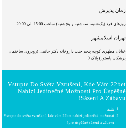
زمان پذیرش
روزهای فرد (یک‌شنبه، سه‌شنبه و پنج‌شنبه) ساعت 15:00 الی 20:00
تهران اسلامشهر
خیابان مطهری کوچه پنجم جنب داروخانه دکتر حاتمی (روبروی ساختمان
پزشکان پاستور) پلاک 9
Vstupte Do Světa Vzrušení, Kde Vám 22bet
Nabízí Jedinečné Možnosti Pro Úspěšné
Sázení A Zábavu!
خانه
Vstupte do světa vzrušení, kde vám 22bet nabízí jedinečné možnosti
pro úspěšné sázení a zábavu!