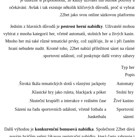
je důležité si připomenout, že každý uživatel má odlišné potřeby a
očekávání. Avšak i tak existuje několik klíčových důvodů, proč si vybrat
22bet jako svou online sázkovou platformu.
Jedním z hlavních důvodů je
pestrost herní nabídky
. Uživatelé mohou
vybírat z mnoha kategorií her, včetně automatů, stolních her a živých kasin.
Mnoho her má také různé tematické prvky, což zajišťuje, že se i při častém
hraní nebudete nudit. Kromě toho, 22bet nabízí příležitost sázet na různé
sportovní události, což poskytuje další vrstvy zábavy.
Typ her
Popis
Široká škála tematických slotů s různými jackpoty.
Automaty
Klasické hry jako ruleta, blackjack a póker.
Stolní hry
Skuteční krupiéři a interakce v reálném čase.
Živé kasino
Sázení na řadu sportovních událostí, včetně fotbalu a
Sportovní
basketbalu.
sázení
Další výhodou je
konkurenční bonusová nabídka
. Společnost 22bet dává
novým hráčům velmi lákavou registrační nabídku, která často zahrnuje i