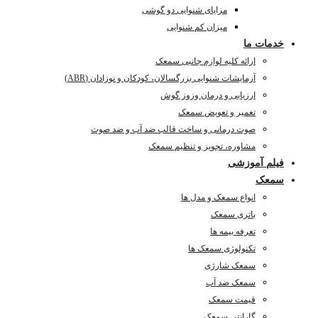
مزایای شنوایی دو گوشی
میزان کم شنوایی
خدمات ما
ارائه کلیه لوازم جانبی سمعک
آزمایشات شنوایی بزرگسالان، کودکان و نوزادان (ABR)
ارزیابی و درمان وزوز گوش
تعمیر و تعویض سمعک
صوت درمانی و ساخت قالب ضد آب و ضد صوت
مشاوره، تجویز و تنظیم سمعک
فیلم آموزشی
سمعک
انواع سمعک و مدل ها
باتری سمعک
تعرفه بیمه ها
تکنولوژی سمعک ها
سمعک شارژی
سمعک ضد آب
قیمت سمعک
گارانتی سمعک