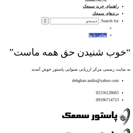
راهنمای خرید سمعک
برندهای سمعک
Search for:
تماس با ما
“خوب شنیدن حق همه ماست”
به سایت رسمی مرکز ارزیابی شنوایی پاستور خوش آمدید.
dehghan.audio@yahoo.com
02156128665
09196714723