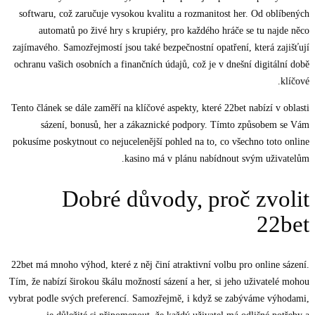
softwaru, což zaručuje vysokou kvalitu a rozmanitost her. Od oblíbených
automatů po živé hry s krupiéry, pro každého hráče se tu najde něco
zajímavého. Samozřejmostí jsou také bezpečnostní opatření, která zajišťují
ochranu vašich osobních a finančních údajů, což je v dnešní digitální době
klíčové.
Tento článek se dále zaměří na klíčové aspekty, které 22bet nabízí v oblasti
sázení, bonusů, her a zákaznické podpory. Tímto způsobem se Vám
pokusíme poskytnout co nejucelenější pohled na to, co všechno toto online
kasino má v plánu nabídnout svým uživatelům.
Dobré důvody, proč zvolit
22bet
22bet má mnoho výhod, které z něj činí atraktivní volbu pro online sázení.
Tím, že nabízí širokou škálu možností sázení a her, si jeho uživatelé mohou
vybrat podle svých preferencí. Samozřejmě, i když se zabýváme výhodami,