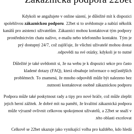
Kdykoli se angažujete v online sázení, je důležité mít k dispozici
spolehlivou
zákaznickou podporu
. 22bet si to uvědomuje a nabízí několik
kanálů pro asistenci uživatelům. Zákazníci mohou kontaktovat tým podpory
prostřednictvím chatu naživo, e-mailu nebo telefonního kontaktu. Tým je
prý dostupný 24/7, což zajišťuje, že všichni uživatelé mohou dostat
odpovědi na své otázky, kdykoli je to nutné.
Důležité je také uvědomit si, že na webu je k dispozici sekce pro často
kladené dotazy (FAQ), která obsahuje informace o nejčastějších
problémech. To znamená, že mnoho odpovědí může být nalezeno bez
nutnosti kontaktovat osobně zákaznickou podporu.
Podpora může také poskytnout rady a tipy pro nové hráče, což může zlepšit
jejich herní zážitek. Je dobré mít na paměti, že kvalitní zákaznická podpora
může výrazně ovlivnit celkovou spokojenost uživatelů, a 22bet se snaží v
této oblasti excelovat.
Celkově se 22bet ukazuje jako vynikající volba pro každého, kdo hledá