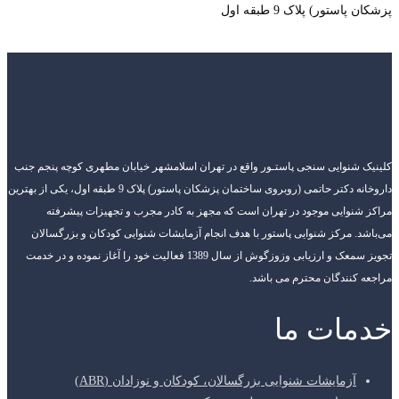
پزشکان پاستور) پلاک 9 طبقه اول
کلینیک شنوایی سنجی پاستـور واقع در تهران اسلامشهر خیابان مطهری کوچه پنجم جنب
داروخانه دکتر حاتمی (روبروی ساختمان پزشکان پاستور) پلاک 9 طبقه اول، یکی از بهترین
مراکز شنوایی موجود در تهران است که مجهز به کادر مجرب و تجهیزات پیشرفته
می‌باشد. مرکز شنوایی پاستور با هدف انجام آزمایشات شنوایی کودکان و بزرگسالان
تجویز سمعک و ارزیابی وزوزگوش از سال 1389 فعالیت خود را آغاز نموده و در خدمت
مراجعه کنندگان محترم می باشد.
خدمات ما
آزمایشات شنوایی بزرگسالان، کودکان و نوزادان (ABR)