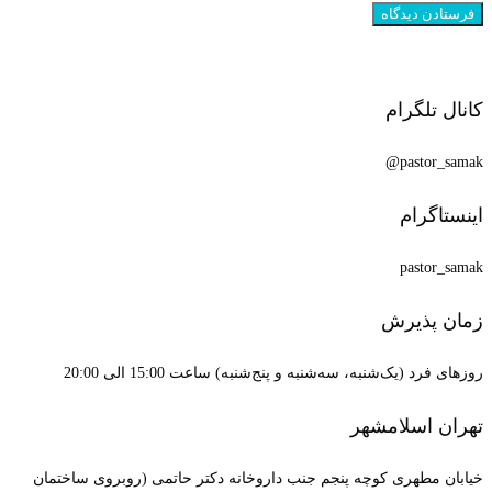
کانال تلگرام
pastor_samak@
اینستاگرام
pastor_samak
زمان پذیرش
روزهای فرد (یک‌شنبه، سه‌شنبه و پنج‌شنبه) ساعت 15:00 الی 20:00
تهران اسلامشهر
خیابان مطهری کوچه پنجم جنب داروخانه دکتر حاتمی (روبروی ساختمان