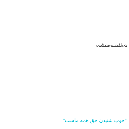
اعضای خانواده ایشان
تنظیم سمعک با جدیدترین متود روز دنیا
ارائه باتری رایگان به مدت سه ماه
تنظیم رایگان سمعک به مدت دو سال پس از تجویز
ارائه خدمات مادام العمر پس از تجویز
دریافت نوبت قبلی
مزایای استفاده از سمعک
"خوب شنیدن حق همه ماست"