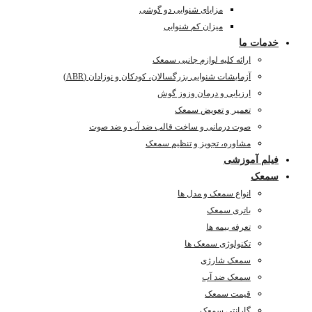
مزایای شنوایی دو گوشی
میزان کم شنوایی
خدمات ما
ارائه کلیه لوازم جانبی سمعک
آزمایشات شنوایی بزرگسالان، کودکان و نوزادان (ABR)
ارزیابی و درمان وزوز گوش
تعمیر و تعویض سمعک
صوت درمانی و ساخت قالب ضد آب و ضد صوت
مشاوره، تجویز و تنظیم سمعک
فیلم آموزشی
سمعک
انواع سمعک و مدل ها
باتری سمعک
تعرفه بیمه ها
تکنولوژی سمعک ها
سمعک شارژی
سمعک ضد آب
قیمت سمعک
گارانتی سمعک