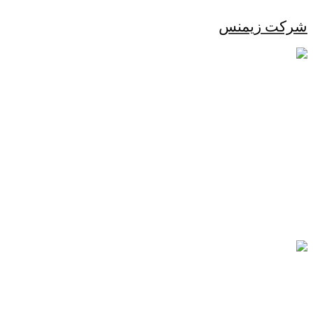
شرکت زیمنس
مزایای استفاده از سمعک
1-در مرحله اول سمعک سبب مي شود شما صداها را بهتر بشنويد. 2-سمعک
سبب مي شود ميزان کم شنوايي شما بيشتر نشود. 3-سمعک سبب مي شود
شما دچار الزايمر و زوال عقل نشويد.
ادامه...
مزایای استفاده از سمعک