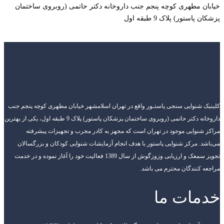
خیابان مطهری کوچه پنجم جنب داروخانه دکتر حاتمی (روبروی ساختمان
پزشکان پاستور) پلاک 9 طبقه اول
کلینیک شنوایی سنجی پاستـور واقع در تهران اسلامشهر خیابان مطهری کوچه پنجم جنب
داروخانه دکتر حاتمی (روبروی ساختمان پزشکان پاستور) پلاک 9 طبقه اول، یکی از بهترین
مراکز شنوایی موجود در تهران است که مجهز به کادر مجرب و تجهیزات پیشرفته
می‌باشد. مرکز شنوایی پاستور با هدف انجام آزمایشات شنوایی کودکان و بزرگسالان
تجویز سمعک و ارزیابی وزوزگوش از سال 1389 فعالیت خود را آغاز نموده و در خدمت
مراجعه کنندگان محترم می باشد.
خدمات ما