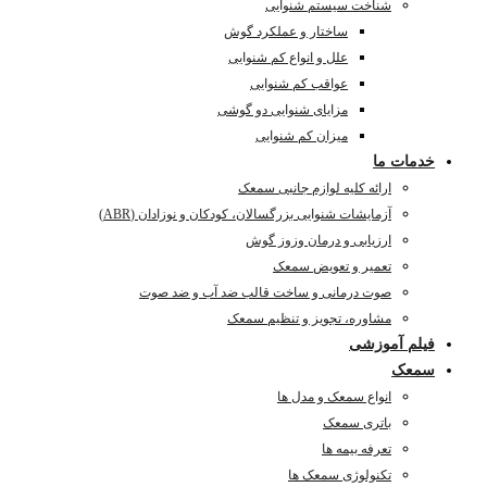
شناخت سیستم شنوایی
ساختار و عملکرد گوش
علل و انواع کم شنوایی
عواقب کم شنوایی
مزایای شنوایی دو گوشی
میزان کم شنوایی
خدمات ما
ارائه کلیه لوازم جانبی سمعک
آزمایشات شنوایی بزرگسالان، کودکان و نوزادان (ABR)
ارزیابی و درمان وزوز گوش
تعمیر و تعویض سمعک
صوت درمانی و ساخت قالب ضد آب و ضد صوت
مشاوره، تجویز و تنظیم سمعک
فیلم آموزشی
سمعک
انواع سمعک و مدل ها
باتری سمعک
تعرفه بیمه ها
تکنولوژی سمعک ها