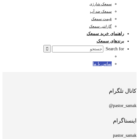
سمعک شارژی
سمعک ضد آب
قیمت سمعک
گارانتی سمعک
راهنمای خرید سمعک
برندهای سمعک
Search for:
تماس با ما
کانال تلگرام
pastor_samak@
اینستاگرام
pastor_samak