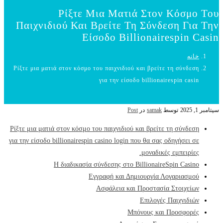
Ρίξτε Μια Ματιά Στον Κόσμο Του
Παιχνιδιού Και Βρείτε Τη Σύνδεση Για Την
Είσοδο Billionairespin Casin
خانه
Ρίξτε μια ματιά στον κόσμο του παιχνιδιού και βρείτε τη σύνδεση
για την είσοδο billionairespin casin
سپتامبر 1, 2025
توسط
samak
در
Post
Ρίξτε μια ματιά στον κόσμο του παιχνιδιού και βρείτε τη σύνδεση
για την είσοδο billionairespin casino login που θα σας οδηγήσει σε
μοναδικές εμπειρίες.
Η διαδικασία σύνδεσης στο BillionaireSpin Casino
Εγγραφή και Δημιουργία Λογαριασμού
Ασφάλεια και Προστασία Στοιχείων
Επιλογές Παιχνιδιών
Μπόνους και Προσφορές