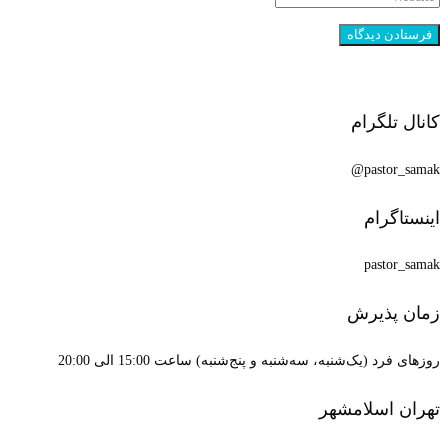
کانال تلگرام
pastor_samak@
اینستاگرام
pastor_samak
زمان پذیرش
روزهای فرد (یک‌شنبه، سه‌شنبه و پنج‌شنبه) ساعت 15:00 الی 20:00
تهران اسلامشهر