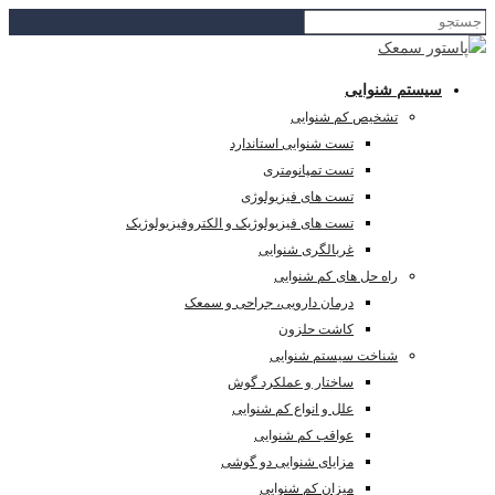
سیستم شنوایی
تشخیص کم شنوایی
تست شنوایی استاندارد
تست تمپانومتری
تست های فیزیولوژی
تست های فیزیولوژیک و الکتروفیزیولوژیک
غربالگری شنوایی
راه حل های کم شنوایی
درمان دارویی، جراحی و سمعک
کاشت حلزون
شناخت سیستم شنوایی
ساختار و عملکرد گوش
علل و انواع کم شنوایی
عواقب کم شنوایی
مزایای شنوایی دو گوشی
میزان کم شنوایی