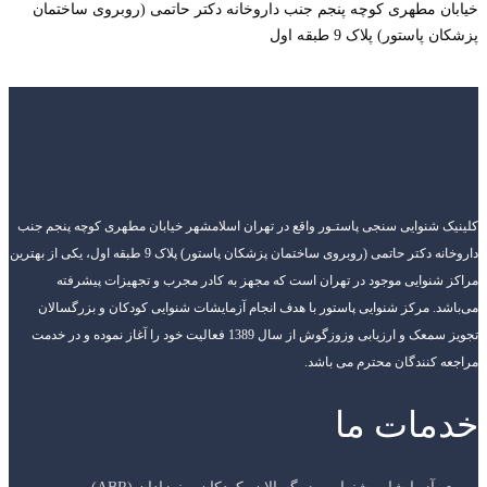
خیابان مطهری کوچه پنجم جنب داروخانه دکتر حاتمی (روبروی ساختمان
پزشکان پاستور) پلاک 9 طبقه اول
کلینیک شنوایی سنجی پاستـور واقع در تهران اسلامشهر خیابان مطهری کوچه پنجم جنب
داروخانه دکتر حاتمی (روبروی ساختمان پزشکان پاستور) پلاک 9 طبقه اول، یکی از بهترین
مراکز شنوایی موجود در تهران است که مجهز به کادر مجرب و تجهیزات پیشرفته
می‌باشد. مرکز شنوایی پاستور با هدف انجام آزمایشات شنوایی کودکان و بزرگسالان
تجویز سمعک و ارزیابی وزوزگوش از سال 1389 فعالیت خود را آغاز نموده و در خدمت
مراجعه کنندگان محترم می باشد.
خدمات ما