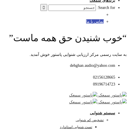
برندهای سمعک
Search for:
تماس با ما
“خوب شنیدن حق همه ماست”
به سایت رسمی مرکز ارزیابی شنوایی پاستور خوش آمدید.
dehghan.audio@yahoo.com
02156128665
09196714723
سیستم شنوایی
تشخیص کم شنوایی
تست شنوایی استاندارد