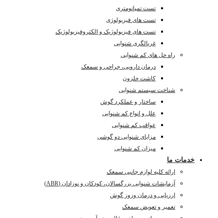
تست تمپانومتری
تست های فیزیولوژی
تست های فیزیولوژیک و الکتروفیزیولوژیک
غربالگری شنوایی
راه حل های کم شنوایی
درمان دارویی، جراحی و سمعک
کاشت حلزون
شناخت سیستم شنوایی
ساختار و عملکرد گوش
علل و انواع کم شنوایی
عواقب کم شنوایی
مزایای شنوایی دو گوشی
میزان کم شنوایی
خدمات ما
ارائه کلیه لوازم جانبی سمعک
آزمایشات شنوایی بزرگسالان، کودکان و نوزادان (ABR)
ارزیابی و درمان وزوز گوش
تعمیر و تعویض سمعک