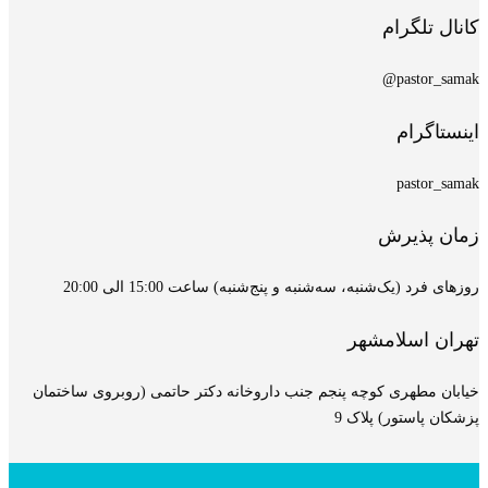
کانال تلگرام
pastor_samak@
اینستاگرام
pastor_samak
زمان پذیرش
روزهای فرد (یک‌شنبه، سه‌شنبه و پنج‌شنبه) ساعت 15:00 الی 20:00
تهران اسلامشهر
خیابان مطهری کوچه پنجم جنب داروخانه دکتر حاتمی (روبروی ساختمان
پزشکان پاستور) پلاک 9