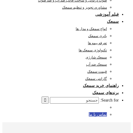
صوت درمانی و ساخت قالب ضد آب و ضد صوت
مشاوره، تجویز و تنظیم سمعک
فیلم آموزشی
سمعک
انواع سمعک و مدل ها
باتری سمعک
تعرفه بیمه ها
تکنولوژی سمعک ها
سمعک شارژی
سمعک ضد آب
قیمت سمعک
گارانتی سمعک
راهنمای خرید سمعک
برندهای سمعک
Search for:
تماس با ما