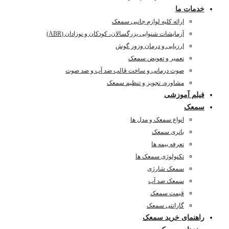
خدمات ما
ارائه کلیه لوازم جانبی سمعک
آزمایشات شنوایی بزرگسالان، کودکان و نوزادان (ABR)
ارزیابی و درمان وزوز گوش
تعمیر و تعویض سمعک
صوت درمانی و ساخت قالب ضد آب و ضد صوت
مشاوره، تجویز و تنظیم سمعک
فیلم آموزشی
سمعک
انواع سمعک و مدل ها
باتری سمعک
تعرفه بیمه ها
تکنولوژی سمعک ها
سمعک شارژی
سمعک ضد آب
قیمت سمعک
گارانتی سمعک
راهنمای خرید سمعک