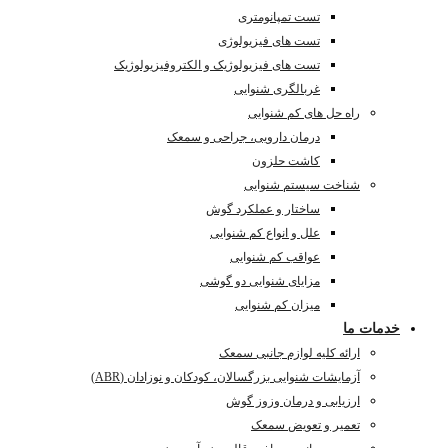
تست تمپانومتری
تست های فیزیولوژی
تست های فیزیولوژیک و الکتروفیزیولوژیک
غربالگری شنوایی
راه حل های کم شنوایی
درمان دارویی، جراحی و سمعک
کاشت حلزون
شناخت سیستم شنوایی
ساختار و عملکرد گوش
علل و انواع کم شنوایی
عواقب کم شنوایی
مزایای شنوایی دو گوشی
میزان کم شنوایی
خدمات ما
ارائه کلیه لوازم جانبی سمعک
آزمایشات شنوایی بزرگسالان، کودکان و نوزادان (ABR)
ارزیابی و درمان وزوز گوش
تعمیر و تعویض سمعک