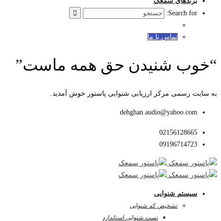
برندهای سمعک
Search for:
تماس با ما
“خوب شنیدن حق همه ماست”
به سایت رسمی مرکز ارزیابی شنوایی پاستور خوش آمدید.
dehghan.audio@yahoo.com
02156128665
09196714723
سیستم شنوایی
تشخیص کم شنوایی
تست شنوایی استاندارد