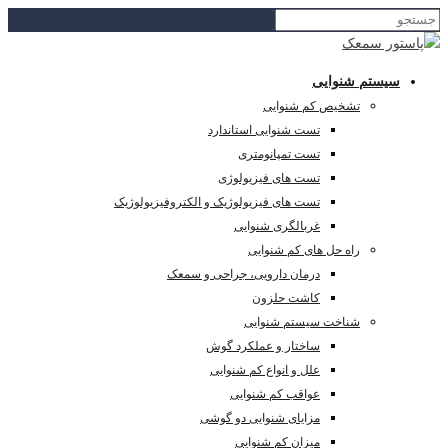
سیستم شنوایی
تشخیص کم شنوایی
تست شنوایی استاندارد
تست تمپانومتری
تست های فیزیولوژی
تست های فیزیولوژیک و الکتروفیزیولوژیک
غربالگری شنوایی
راه حل های کم شنوایی
درمان دارویی، جراحی و سمعک
کاشت حلزون
شناخت سیستم شنوایی
ساختار و عملکرد گوش
علل و انواع کم شنوایی
عواقب کم شنوایی
مزایای شنوایی دو گوشی
میزان کم شنوایی