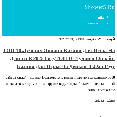
Shower5.ru
خانه
shower5.ru
آگوست 8, 2025
توسط
samak
در
shower5.ru
ТОП 10 Лучших Онлайн Казино Для Игры На
Деньги В 2025 ГодуТОП 10 Лучших Онлайн
Казино Для Игры На Деньги В 2025 Году
3688 сайтов онлайн казино Пользователь видит прямую трансляцию
из зала, в котором живые крупье ведут игры. Режим интерактивный
— клиент может не…
بیشتر بخوانید