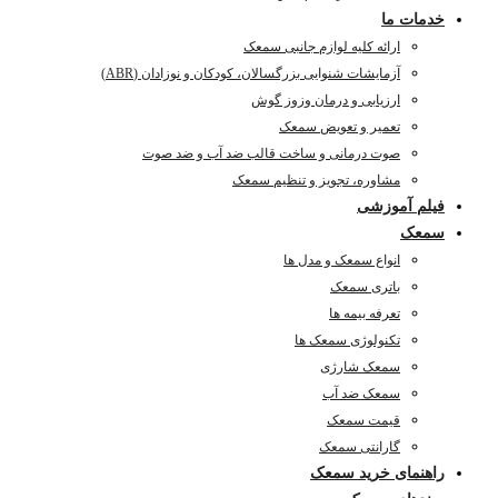
خدمات ما
ارائه کلیه لوازم جانبی سمعک
آزمایشات شنوایی بزرگسالان، کودکان و نوزادان (ABR)
ارزیابی و درمان وزوز گوش
تعمیر و تعویض سمعک
صوت درمانی و ساخت قالب ضد آب و ضد صوت
مشاوره، تجویز و تنظیم سمعک
فیلم آموزشی
سمعک
انواع سمعک و مدل ها
باتری سمعک
تعرفه بیمه ها
تکنولوژی سمعک ها
سمعک شارژی
سمعک ضد آب
قیمت سمعک
گارانتی سمعک
راهنمای خرید سمعک