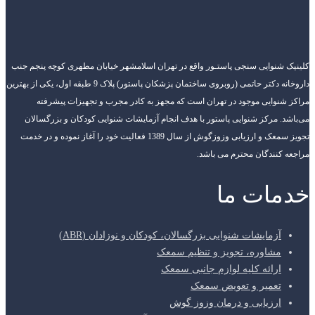
کلینیک شنوایی سنجی پاستـور واقع در تهران اسلامشهر خیابان مطهری کوچه پنجم جنب
داروخانه دکتر حاتمی (روبروی ساختمان پزشکان پاستور) پلاک 9 طبقه اول، یکی از بهترین
مراکز شنوایی موجود در تهران است که مجهز به کادر مجرب و تجهیزات پیشرفته
می‌باشد. مرکز شنوایی پاستور با هدف انجام آزمایشات شنوایی کودکان و بزرگسالان
تجویز سمعک و ارزیابی وزوزگوش از سال 1389 فعالیت خود را آغاز نموده و در خدمت
مراجعه کنندگان محترم می باشد.
خدمات ما
آزمایشات شنوایی بزرگسالان، کودکان و نوزادان (ABR)
مشاوره، تجویز و تنظیم سمعک
ارائه کلیه لوازم جانبی سمعک
تعمیر و تعویض سمعک
ارزیابی و درمان وزوز گوش