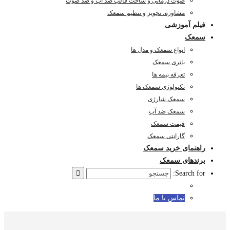
صوت درمانی و ساخت قالب ضد آب و ضد صوت
مشاوره، تجویز و تنظیم سمعک
فیلم آموزشی
سمعک
انواع سمعک و مدل ها
باتری سمعک
تعرفه بیمه ها
تکنولوژی سمعک ها
سمعک شارژی
سمعک ضد آب
قیمت سمعک
گارانتی سمعک
راهنمای خرید سمعک
برندهای سمعک
Search for:
تماس با ما