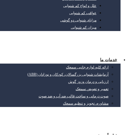
علل و انواع کم شنوایی
عواقب کم شنوایی
مزایای شنوایی دو گوشی
میزان کم شنوایی
خدمات ما
ارائه کلیه لوازم جانبی سمعک
آزمایشات شنوایی بزرگسالان، کودکان و نوزادان (ABR)
ارزیابی و درمان وزوز گوش
تعمیر و تعویض سمعک
صوت درمانی و ساخت قالب ضد آب و ضد صوت
مشاوره، تجویز و تنظیم سمعک