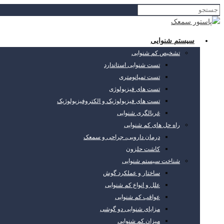
سیستم شنوایی
تشخیص کم شنوایی
تست شنوایی استاندارد
تست تمپانومتری
تست های فیزیولوژی
تست های فیزیولوژیک و الکتروفیزیولوژیک
غربالگری شنوایی
راه حل های کم شنوایی
درمان دارویی، جراحی و سمعک
کاشت حلزون
شناخت سیستم شنوایی
ساختار و عملکرد گوش
علل و انواع کم شنوایی
عواقب کم شنوایی
مزایای شنوایی دو گوشی
میزان کم شنوایی