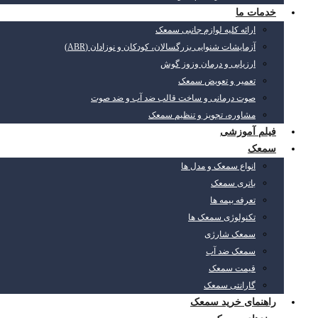
خدمات ما
ارائه کلیه لوازم جانبی سمعک
آزمایشات شنوایی بزرگسالان، کودکان و نوزادان (ABR)
ارزیابی و درمان وزوز گوش
تعمیر و تعویض سمعک
صوت درمانی و ساخت قالب ضد آب و ضد صوت
مشاوره، تجویز و تنظیم سمعک
فیلم آموزشی
سمعک
انواع سمعک و مدل ها
باتری سمعک
تعرفه بیمه ها
تکنولوژی سمعک ها
سمعک شارژی
سمعک ضد آب
قیمت سمعک
گارانتی سمعک
راهنمای خرید سمعک