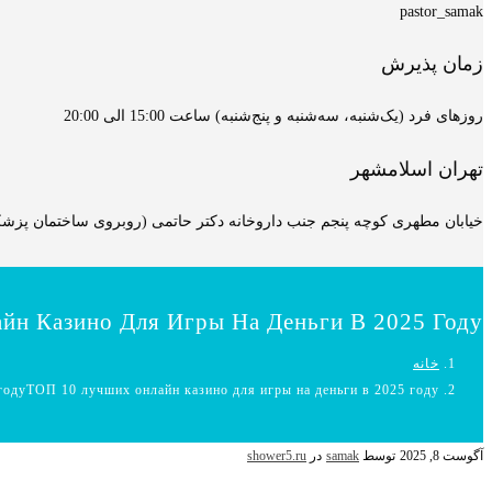
pastor_samak
زمان پذیرش
روزهای فرد (یک‌شنبه، سه‌شنبه و پنج‌شنبه) ساعت 15:00 الی 20:00
تهران اسلامشهر
خیابان مطهری کوچه پنجم جنب داروخانه دکتر حاتمی (روبروی ساختمان پزشکان
йн Казино Для Игры На Деньги В 2025 Году
خانه
годуТОП 10 лучших онлайн казино для игры на деньги в 2025 году
آگوست 8, 2025
توسط
samak
در
shower5.ru