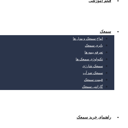
فیلم آموزشی
سمعک
انواع سمعک و مدل ها
باتری سمعک
تعرفه بیمه ها
تکنولوژی سمعک ها
سمعک شارژی
سمعک ضد آب
قیمت سمعک
گارانتی سمعک
راهنمای خرید سمعک