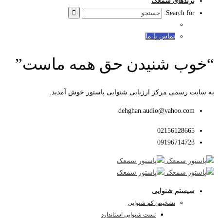
برندهای سمعک
Search for:
تماس با ما
“خوب شنیدن حق همه ماست”
به سایت رسمی مرکز ارزیابی شنوایی پاستور خوش آمدید.
dehghan.audio@yahoo.com
02156128665
09196714723
سیستم شنوایی
تشخیص کم شنوایی
تست شنوایی استاندارد