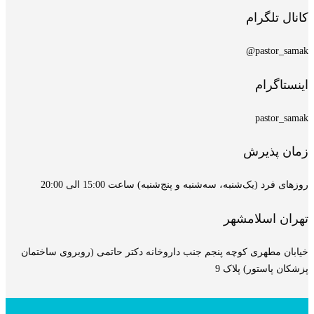
کانال تلگرام
pastor_samak@
اینستاگرام
pastor_samak
زمان پذیرش
روزهای فرد (یک‌شنبه، سه‌شنبه و پنج‌شنبه) ساعت 15:00 الی 20:00
تهران اسلامشهر
خیابان مطهری کوچه پنجم جنب داروخانه دکتر حاتمی (روبروی ساختمان
پزشکان پاستور) پلاک 9