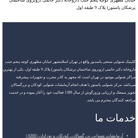
خیابان مطهری کوچه پنجم جنب داروخانه دکتر حاتمی (روبروی ساختمان
پزشکان پاستور) پلاک 9 طبقه اول
کلینیک شنوایی سنجی پاستـور واقع در تهران اسلامشهر خیابان مطهری کوچه پنجم جنب
داروخانه دکتر حاتمی (روبروی ساختمان پزشکان پاستور) پلاک 9 طبقه اول، یکی از بهترین
مراکز شنوایی موجود در تهران است که مجهز به کادر مجرب و تجهیزات پیشرفته
می‌باشد. مرکز شنوایی پاستور با هدف انجام آزمایشات شنوایی کودکان و بزرگسالان
تجویز سمعک و ارزیابی وزوزگوش از سال 1389 فعالیت خود را آغاز نموده و در خدمت
مراجعه کنندگان محترم می باشد.
خدمات ما
آزمایشات شنوایی بزرگسالان، کودکان و نوزادان (ABR)