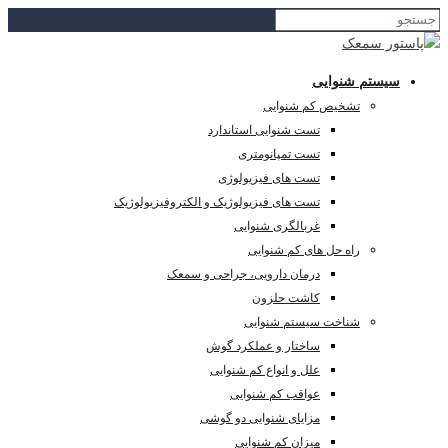
سیستم شنوایی
تشخیص کم شنوایی
تست شنوایی استاندارد
تست تمپانومتری
تست های فیزیولوژی
تست های فیزیولوژیک و الکتروفیزیولوژیک
غربالگری شنوایی
راه حل های کم شنوایی
درمان دارویی، جراحی و سمعک
کاشت حلزون
شناخت سیستم شنوایی
ساختار و عملکرد گوش
علل و انواع کم شنوایی
عواقب کم شنوایی
مزایای شنوایی دو گوشی
میزان کم شنوایی