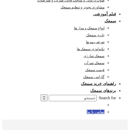
صوت درمانی و ساخت قالب ضد آب و ضد صوت
مشاوره، تجویز و تنظیم سمعک
فیلم آموزشی
سمعک
انواع سمعک و مدل ها
باتری سمعک
تعرفه بیمه ها
تکنولوژی سمعک ها
سمعک شارژی
سمعک ضد آب
قیمت سمعک
گارانتی سمعک
راهنمای خرید سمعک
برندهای سمعک
Search for:
تماس با ما