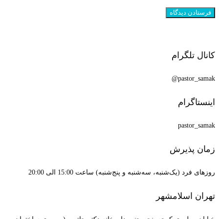
کانال تلگرام
pastor_samak@
اینستاگرام
pastor_samak
زمان پذیرش
روزهای فرد (یک‌شنبه، سه‌شنبه و پنج‌شنبه) ساعت 15:00 الی 20:00
تهران اسلامشهر