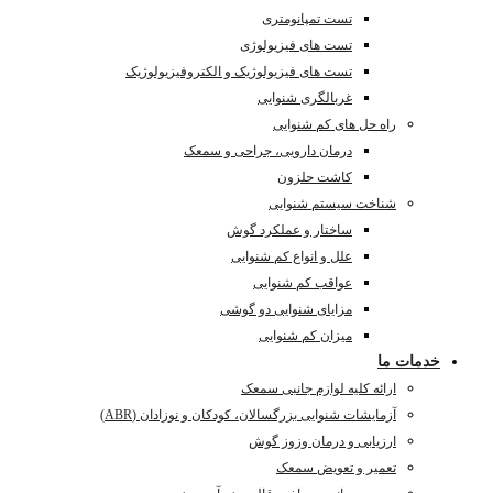
تست تمپانومتری
تست های فیزیولوژی
تست های فیزیولوژیک و الکتروفیزیولوژیک
غربالگری شنوایی
راه حل های کم شنوایی
درمان دارویی، جراحی و سمعک
کاشت حلزون
شناخت سیستم شنوایی
ساختار و عملکرد گوش
علل و انواع کم شنوایی
عواقب کم شنوایی
مزایای شنوایی دو گوشی
میزان کم شنوایی
خدمات ما
ارائه کلیه لوازم جانبی سمعک
آزمایشات شنوایی بزرگسالان، کودکان و نوزادان (ABR)
ارزیابی و درمان وزوز گوش
تعمیر و تعویض سمعک