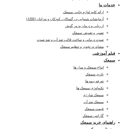
خدمات ما
ارائه کلیه لوازم جانبی سمعک
آزمایشات شنوایی بزرگسالان، کودکان و نوزادان (ABR)
ارزیابی و درمان وزوز گوش
تعمیر و تعویض سمعک
صوت درمانی و ساخت قالب ضد آب و ضد صوت
مشاوره، تجویز و تنظیم سمعک
فیلم آموزشی
سمعک
انواع سمعک و مدل ها
باتری سمعک
تعرفه بیمه ها
تکنولوژی سمعک ها
سمعک شارژی
سمعک ضد آب
قیمت سمعک
گارانتی سمعک
راهنمای خرید سمعک