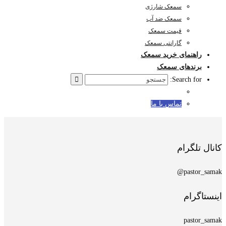
سمعک شارژی
سمعک ضد آب
قیمت سمعک
گارانتی سمعک
راهنمای خرید سمعک
برندهای سمعک
Search for:
تماس با ما
کانال تلگرام
pastor_samak@
اینستاگرام
pastor_samak