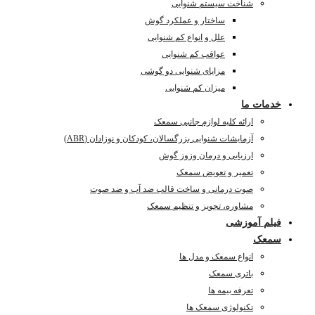
شناخت سیستم شنوایی
ساختار و عملکرد گوش
علل و انواع کم شنوایی
عواقب کم شنوایی
مزایای شنوایی دو گوشی
میزان کم شنوایی
خدمات ما
ارائه کلیه لوازم جانبی سمعک
آزمایشات شنوایی بزرگسالان، کودکان و نوزادان (ABR)
ارزیابی و درمان وزوز گوش
تعمیر و تعویض سمعک
صوت درمانی و ساخت قالب ضد آب و ضد صوت
مشاوره، تجویز و تنظیم سمعک
فیلم آموزشی
سمعک
انواع سمعک و مدل ها
باتری سمعک
تعرفه بیمه ها
تکنولوژی سمعک ها