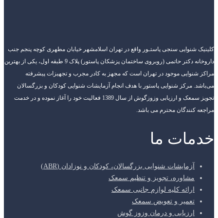
کلینیک شنوایی سنجی پاستـور واقع در تهران اسلامشهر خیابان مطهری کوچه پنجم جنب
داروخانه دکتر حاتمی (روبروی ساختمان پزشکان پاستور) پلاک 9 طبقه اول، یکی از بهترین
مراکز شنوایی موجود در تهران است که مجهز به کادر مجرب و تجهیزات پیشرفته
می‌باشد. مرکز شنوایی پاستور با هدف انجام آزمایشات شنوایی کودکان و بزرگسالان
تجویز سمعک و ارزیابی وزوزگوش از سال 1389 فعالیت خود را آغاز نموده و در خدمت
مراجعه کنندگان محترم می باشد.
خدمات ما
آزمایشات شنوایی بزرگسالان، کودکان و نوزادان (ABR)
مشاوره، تجویز و تنظیم سمعک
ارائه کلیه لوازم جانبی سمعک
تعمیر و تعویض سمعک
ارزیابی و درمان وزوز گوش