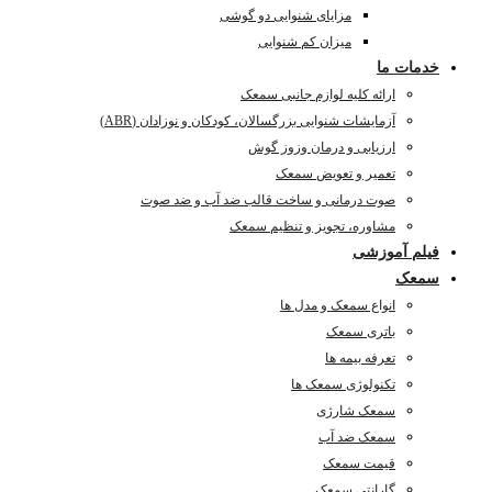
مزایای شنوایی دو گوشی
میزان کم شنوایی
خدمات ما
ارائه کلیه لوازم جانبی سمعک
آزمایشات شنوایی بزرگسالان، کودکان و نوزادان (ABR)
ارزیابی و درمان وزوز گوش
تعمیر و تعویض سمعک
صوت درمانی و ساخت قالب ضد آب و ضد صوت
مشاوره، تجویز و تنظیم سمعک
فیلم آموزشی
سمعک
انواع سمعک و مدل ها
باتری سمعک
تعرفه بیمه ها
تکنولوژی سمعک ها
سمعک شارژی
سمعک ضد آب
قیمت سمعک
گارانتی سمعک