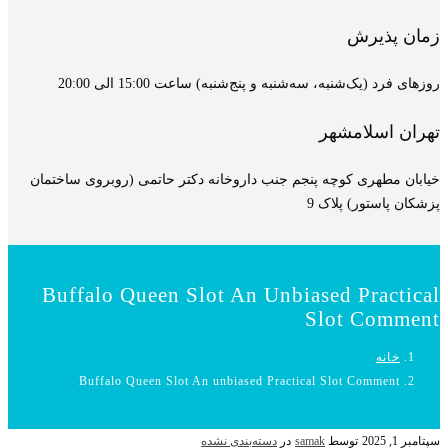
زمان پذیرش
روزهای فرد (یک‌شنبه، سه‌شنبه و پنج‌شنبه) ساعت 15:00 الی 20:00
تهران اسلامشهر
خیابان مطهری کوچه پنجم جنب داروخانه دکتر حاتمی (روبروی ساختمان
پزشکان پاستور) پلاک 9
Buffalo Queen Slot An Unbiased Practical
Slot Comment
خانه
Buffalo Queen Slot An unbiased Practical Slot Comment
سپتامبر 1, 2025
توسط
samak
در
دسته‌بندی نشده