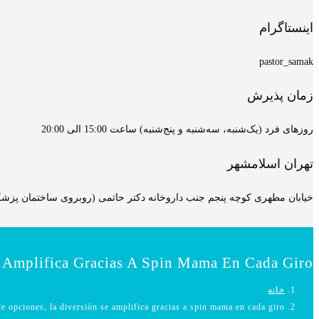
اینستاگرام
pastor_samak
زمان پذیرش
روزهای فرد (یک‌شنبه، سه‌شنبه و پنج‌شنبه) ساعت 15:00 الی 20:00
تهران اسلامشهر
خیابان مطهری کوچه پنجم جنب داروخانه دکتر حاتمی (روبروی ساختمان پزشکان
Amplifica Gracias A Spin Mama En Cada Giro.
خانه
 opciones, la diversión se amplifica gracias a spin mama en cada giro.