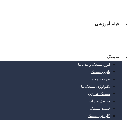
فیلم آموزشی
سمعک
انواع سمعک و مدل ها
باتری سمعک
تعرفه بیمه ها
تکنولوژی سمعک ها
سمعک شارژی
سمعک ضد آب
قیمت سمعک
گارانتی سمعک