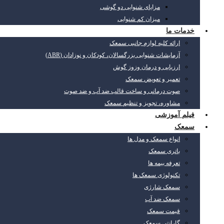
مزایای شنوایی دو گوشی
میزان کم شنوایی
خدمات ما
ارائه کلیه لوازم جانبی سمعک
آزمایشات شنوایی بزرگسالان، کودکان و نوزادان (ABR)
ارزیابی و درمان وزوز گوش
تعمیر و تعویض سمعک
صوت درمانی و ساخت قالب ضد آب و ضد صوت
مشاوره، تجویز و تنظیم سمعک
فیلم آموزشی
سمعک
انواع سمعک و مدل ها
باتری سمعک
تعرفه بیمه ها
تکنولوژی سمعک ها
سمعک شارژی
سمعک ضد آب
قیمت سمعک
گارانتی سمعک