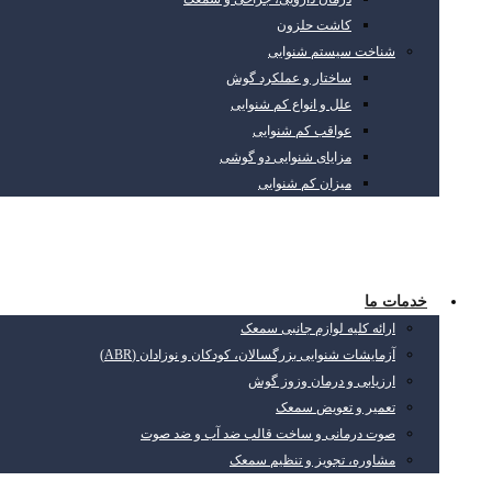
کاشت حلزون
شناخت سیستم شنوایی
ساختار و عملکرد گوش
علل و انواع کم شنوایی
عواقب کم شنوایی
مزایای شنوایی دو گوشی
میزان کم شنوایی
خدمات ما
ارائه کلیه لوازم جانبی سمعک
آزمایشات شنوایی بزرگسالان، کودکان و نوزادان (ABR)
ارزیابی و درمان وزوز گوش
تعمیر و تعویض سمعک
صوت درمانی و ساخت قالب ضد آب و ضد صوت
مشاوره، تجویز و تنظیم سمعک