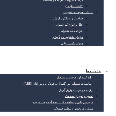
کاشت حلزون
شناخت سیستم شنوایی
ساختار و عملکرد گوش
علل و انواع کم شنوایی
عواقب کم شنوایی
مزایای شنوایی دو گوشی
میزان کم شنوایی
خدمات ما
ارائه کلیه لوازم جانبی سمعک
آزمایشات شنوایی بزرگسالان، کودکان و نوزادان (ABR)
ارزیابی و درمان وزوز گوش
تعمیر و تعویض سمعک
صوت درمانی و ساخت قالب ضد آب و ضد صوت
مشاوره، تجویز و تنظیم سمعک