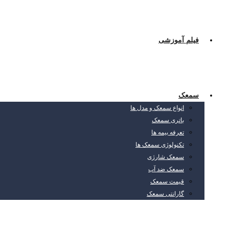
فیلم آموزشی
سمعک
انواع سمعک و مدل ها
باتری سمعک
تعرفه بیمه ها
تکنولوژی سمعک ها
سمعک شارژی
سمعک ضد آب
قیمت سمعک
گارانتی سمعک