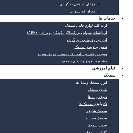
مزایای شنوایی دو گوشی
میزان کم شنوایی
خدمات ما
ارائه کلیه لوازم جانبی سمعک
آزمایشات شنوایی بزرگسالان، کودکان و نوزادان (ABR)
ارزیابی و درمان وزوز گوش
تعمیر و تعویض سمعک
صوت درمانی و ساخت قالب ضد آب و ضد صوت
مشاوره، تجویز و تنظیم سمعک
فیلم آموزشی
سمعک
انواع سمعک و مدل ها
باتری سمعک
تعرفه بیمه ها
تکنولوژی سمعک ها
سمعک شارژی
سمعک ضد آب
قیمت سمعک
گارانتی سمعک