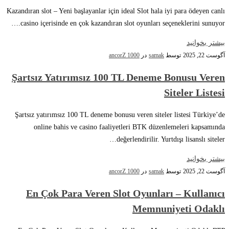
Kazandıran slot – Yeni başlayanlar için ideal Slot hala iyi para ödeyen canlı
casino içerisinde en çok kazandıran slot oyunları seçeneklerini sunuyor.…
بیشتر بخوانید
آگوست 22, 2025
توسط
samak
در
ancorZ 1000
Şartsız Yatırımsız 100 TL Deneme Bonusu Veren
Siteler Listesi
Şartsız yatırımsız 100 TL deneme bonusu veren siteler listesi Türkiye’de
online bahis ve casino faaliyetleri BTK düzenlemeleri kapsamında
değerlendirilir. Yurtdışı lisanslı siteler…
بیشتر بخوانید
آگوست 22, 2025
توسط
samak
در
ancorZ 1000
En Çok Para Veren Slot Oyunları – Kullanıcı
Memnuniyeti Odaklı