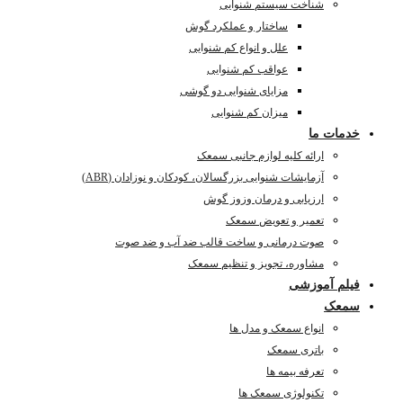
شناخت سیستم شنوایی
ساختار و عملکرد گوش
علل و انواع کم شنوایی
عواقب کم شنوایی
مزایای شنوایی دو گوشی
میزان کم شنوایی
خدمات ما
ارائه کلیه لوازم جانبی سمعک
آزمایشات شنوایی بزرگسالان، کودکان و نوزادان (ABR)
ارزیابی و درمان وزوز گوش
تعمیر و تعویض سمعک
صوت درمانی و ساخت قالب ضد آب و ضد صوت
مشاوره، تجویز و تنظیم سمعک
فیلم آموزشی
سمعک
انواع سمعک و مدل ها
باتری سمعک
تعرفه بیمه ها
تکنولوژی سمعک ها