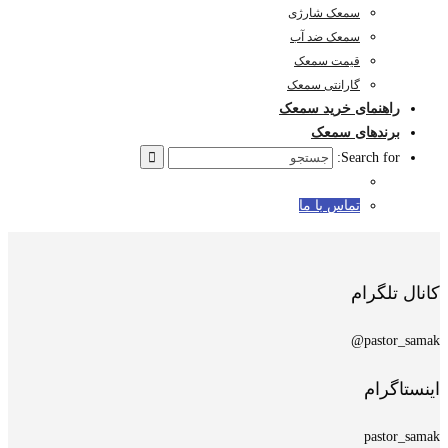
سمعک شارژی
سمعک ضد آب
قیمت سمعک
گارانتی سمعک
راهنمای خرید سمعک
برندهای سمعک
Search for:
تماس با ما
کانال تلگرام
pastor_samak@
اینستاگرام
pastor_samak