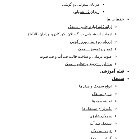
مزایای شنوایی دو گوشی
میزان کم شنوایی
خدمات ما
ارائه کلیه لوازم جانبی سمعک
آزمایشات شنوایی بزرگسالان، کودکان و نوزادان (ABR)
ارزیابی و درمان وزوز گوش
تعمیر و تعویض سمعک
صوت درمانی و ساخت قالب ضد آب و ضد صوت
مشاوره، تجویز و تنظیم سمعک
فیلم آموزشی
سمعک
انواع سمعک و مدل ها
باتری سمعک
تعرفه بیمه ها
تکنولوژی سمعک ها
سمعک شارژی
سمعک ضد آب
قیمت سمعک
گارانتی سمعک