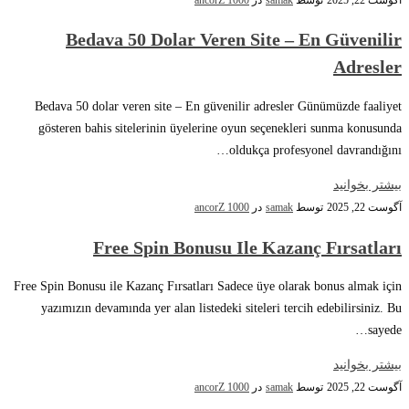
Bedava 50 Dolar Veren Site – En Güvenilir
Adresler
Bedava 50 dolar veren site – En güvenilir adresler Günümüzde faaliyet
gösteren bahis sitelerinin üyelerine oyun seçenekleri sunma konusunda
oldukça profesyonel davrandığını…
بیشتر بخوانید
آگوست 22, 2025
توسط
samak
در
ancorZ 1000
Free Spin Bonusu Ile Kazanç Fırsatları
Free Spin Bonusu ile Kazanç Fırsatları Sadece üye olarak bonus almak için
yazımızın devamında yer alan listedeki siteleri tercih edebilirsiniz. Bu
sayede…
بیشتر بخوانید
آگوست 22, 2025
توسط
samak
در
ancorZ 1000