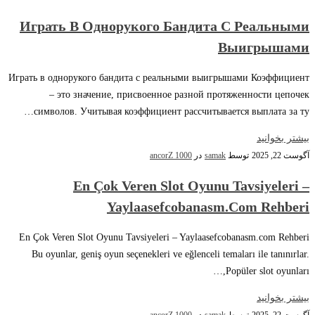
Играть В Однорукого Бандита С Реальными
Выигрышами
Играть в однорукого бандита с реальными выигрышами Коэффициент
– это значение, присвоенное разной протяженности цепочек
символов. Учитывая коэффициент рассчитывается выплата за ту…
بیشتر بخوانید
آگوست 22, 2025
توسط
samak
در
ancorZ 1000
En Çok Veren Slot Oyunu Tavsiyeleri –
Yaylaasefcobanasm.com Rehberi
En Çok Veren Slot Oyunu Tavsiyeleri – Yaylaasefcobanasm.com Rehberi
Bu oyunlar, geniş oyun seçenekleri ve eğlenceli temaları ile tanınırlar.
Popüler slot oyunları,…
بیشتر بخوانید
آگوست 22, 2025
توسط
samak
در
ancorZ 1000