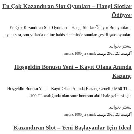
En Çok Kazandıran Slot Oyunları – Hangi Slotlar
Ödüyor
En Çok Kazandıran Slot Oyunları – Hangi Slotlar Ödüyor Bu oyunların
yanı sıra, son yıllarda online bahis sitelerinde sunulan çeşitli şans oyunları…
بیشتر بخوانید
آگوست 22, 2025
توسط
samak
در
ancorZ 1000
Hoşgeldin Bonusu Yeni – Kayıt Olana Anında
Kazanç
Hoşgeldin Bonusu Yeni – Kayıt Olana Anında Kazanç Genellikle 50 TL –
100 TL aralığında olan sınır bonusun aktif hale gelmesi için…
بیشتر بخوانید
آگوست 22, 2025
توسط
samak
در
ancorZ 1000
Kazandıran Slot – Yeni Başlayanlar Için Ideal