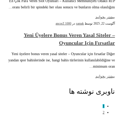
En Çok Para Veren Slot Oyunları – Kullanıcı Memnuniyeti Odaklı RTP
oranı belirli bir spindeki her olası sonucu ve bunların olma olasılığını…
بیشتر بخوانید
آگوست 22, 2025
توسط
samak
در
ancorZ 1000
Yeni Üyelere Bonus Veren Yasal Siteler –
Oyuncular Için Fırsatlar
Yeni üyelere bonus veren yasal siteler – Oyuncular için fırsatlar Diğer
yandan spor bahislerinde ise, hangi bahis türlerinin kullanılabildiğine ve
minimum oran…
بیشتر بخوانید
ناوبری نوشته ها
1
2