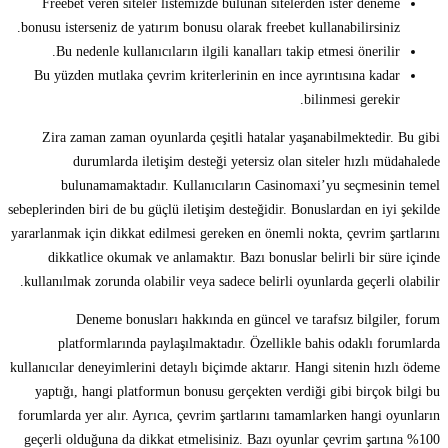
Freebet veren siteler listemizde bulunan sitelerden ister deneme
bonusu isterseniz de yatırım bonusu olarak freebet kullanabilirsiniz.
Bu nedenle kullanıcıların ilgili kanalları takip etmesi önerilir.
Bu yüzden mutlaka çevrim kriterlerinin en ince ayrıntısına kadar
bilinmesi gerekir.
Zira zaman zaman oyunlarda çeşitli hatalar yaşanabilmektedir. Bu gibi
durumlarda iletişim desteği yetersiz olan siteler hızlı müdahalede
bulunamamaktadır. Kullanıcıların Casinomaxi’yu seçmesinin temel
sebeplerinden biri de bu güçlü iletişim desteğidir. Bonuslardan en iyi şekilde
yararlanmak için dikkat edilmesi gereken en önemli nokta, çevrim şartlarını
dikkatlice okumak ve anlamaktır. Bazı bonuslar belirli bir süre içinde
kullanılmak zorunda olabilir veya sadece belirli oyunlarda geçerli olabilir.
Deneme bonusları hakkında en güncel ve tarafsız bilgiler, forum
platformlarında paylaşılmaktadır. Özellikle bahis odaklı forumlarda
kullanıcılar deneyimlerini detaylı biçimde aktarır. Hangi sitenin hızlı ödeme
yaptığı, hangi platformun bonusu gerçekten verdiği gibi birçok bilgi bu
forumlarda yer alır. Ayrıca, çevrim şartlarını tamamlarken hangi oyunların
geçerli olduğuna da dikkat etmelisiniz. Bazı oyunlar çevrim şartına %100