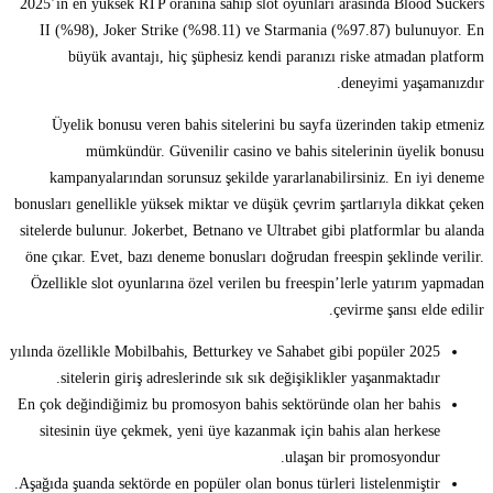
2025’in en yüksek RTP oranına sahip slot oyunları arasında Blood Suckers
II (%98), Joker Strike (%98.11) ve Starmania (%97.87) bulunuyor. En
büyük avantajı, hiç şüphesiz kendi paranızı riske atmadan platform
deneyimi yaşamanızdır.
Üyelik bonusu veren bahis sitelerini bu sayfa üzerinden takip etmeniz
mümkündür. Güvenilir casino ve bahis sitelerinin üyelik bonusu
kampanyalarından sorunsuz şekilde yararlanabilirsiniz. En iyi deneme
bonusları genellikle yüksek miktar ve düşük çevrim şartlarıyla dikkat çeken
sitelerde bulunur. Jokerbet, Betnano ve Ultrabet gibi platformlar bu alanda
öne çıkar. Evet, bazı deneme bonusları doğrudan freespin şeklinde verilir.
Özellikle slot oyunlarına özel verilen bu freespin’lerle yatırım yapmadan
çevirme şansı elde edilir.
2025 yılında özellikle Mobilbahis, Betturkey ve Sahabet gibi popüler
sitelerin giriş adreslerinde sık sık değişiklikler yaşanmaktadır.
En çok değindiğimiz bu promosyon bahis sektöründe olan her bahis
sitesinin üye çekmek, yeni üye kazanmak için bahis alan herkese
ulaşan bir promosyondur.
Aşağıda şuanda sektörde en popüler olan bonus türleri listelenmiştir.