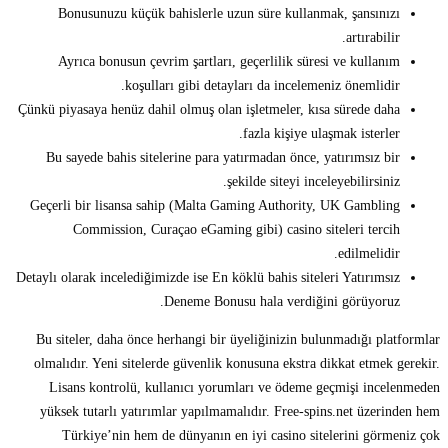
Bonusunuzu küçük bahislerle uzun süre kullanmak, şansınızı
artırabilir.
Ayrıca bonusun çevrim şartları, geçerlilik süresi ve kullanım
koşulları gibi detayları da incelemeniz önemlidir.
Çünkü piyasaya henüz dahil olmuş olan işletmeler, kısa sürede daha
fazla kişiye ulaşmak isterler.
Bu sayede bahis sitelerine para yatırmadan önce, yatırımsız bir
şekilde siteyi inceleyebilirsiniz.
Geçerli bir lisansa sahip (Malta Gaming Authority, UK Gambling
Commission, Curaçao eGaming gibi) casino siteleri tercih
edilmelidir.
Detaylı olarak incelediğimizde ise En köklü bahis siteleri Yatırımsız
Deneme Bonusu hala verdiğini görüyoruz.
Bu siteler, daha önce herhangi bir üyeliğinizin bulunmadığı platformlar
olmalıdır. Yeni sitelerde güvenlik konusuna ekstra dikkat etmek gerekir.
Lisans kontrolü, kullanıcı yorumları ve ödeme geçmişi incelenmeden
yüksek tutarlı yatırımlar yapılmamalıdır. Free-spins.net üzerinden hem
Türkiye’nin hem de dünyanın en iyi casino sitelerini görmeniz çok