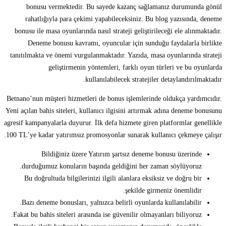
bonusu vermektedir. Bu sayede kazanç sağlamanız durumunda gönül
rahatlığıyla para çekimi yapabileceksiniz. Bu blog yazısında, deneme
bonusu ile masa oyunlarında nasıl strateji geliştirileceği ele alınmaktadır.
Deneme bonusu kavramı, oyuncular için sunduğu faydalarla birlikte
tanıtılmakta ve önemi vurgulanmaktadır. Yazıda, masa oyunlarında strateji
geliştirmenin yöntemleri, farklı oyun türleri ve bu oyunlarda
kullanılabilecek stratejiler detaylandırılmaktadır.
Betnano’nun müşteri hizmetleri de bonus işlemlerinde oldukça yardımcıdır.
Yeni açılan bahis siteleri, kullanıcı ilgisini artırmak adına deneme bonusunu
agresif kampanyalarla duyurur. İlk defa hizmete giren platformlar genellikle
100 TL’ye kadar yatırımsız promosyonlar sunarak kullanıcı çekmeye çalışır.
Bildiğiniz üzere Yatırım şartsız deneme bonusu üzerinde
durduğumuz konuların başında geldiğini her zaman söylüyoruz.
Bu doğrultuda bilgilerinizi ilgili alanlara eksiksiz ve doğru bir
şekilde girmeniz önemlidir.
Bazı deneme bonusları, yalnızca belirli oyunlarda kullanılabilir.
Fakat bu bahis siteleri arasında ise güvenilir olmayanları biliyoruz.