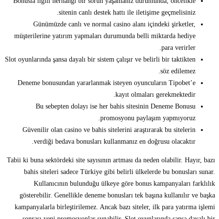
Bonusla ilgili herhangi bir sorun yaşamanız durumunda, öncelikle
sitenin canlı destek hattı ile iletişime geçmelisiniz.
Günümüzde canlı ve normal casino alanı içindeki şirketler,
müşterilerine yatırım yapmaları durumunda belli miktarda hediye
para verirler.
Slot oyunlarında şansa dayalı bir sistem çalışır ve belirli bir taktikten
söz edilemez.
Deneme bonusundan yararlanmak isteyen oyuncuların Tipobet’e
kayıt olmaları gerekmektedir.
Bu sebepten dolayı ise her bahis sitesinin Deneme Bonusu
promosyonu paylaşım yapmıyoruz.
Güvenilir olan casino ve bahis sitelerini araştırarak bu sitelerin
verdiği bedava bonusları kullanmanız en doğrusu olacaktır.
Tabii ki buna sektördeki site sayısının artması da neden olabilir. Hayır, bazı
bahis siteleri sadece Türkiye gibi belirli ülkelerde bu bonusları sunar.
Kullanıcının bulunduğu ülkeye göre bonus kampanyaları farklılık
gösterebilir. Genellikle deneme bonusları tek başına kullanılır ve başka
kampanyalarla birleştirilemez. Ancak bazı siteler, ilk para yatırma işlemi
sonrası yeni promosyonlar sunabilir. Slot oyunlarında şansa dayalı bir