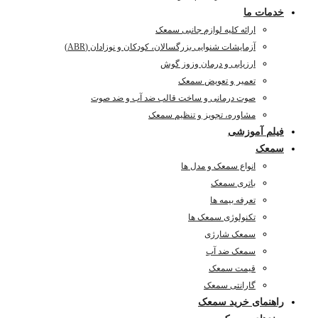
خدمات ما
ارائه کلیه لوازم جانبی سمعک
آزمایشات شنوایی بزرگسالان، کودکان و نوزادان (ABR)
ارزیابی و درمان وزوز گوش
تعمیر و تعویض سمعک
صوت درمانی و ساخت قالب ضد آب و ضد صوت
مشاوره، تجویز و تنظیم سمعک
فیلم آموزشی
سمعک
انواع سمعک و مدل ها
باتری سمعک
تعرفه بیمه ها
تکنولوژی سمعک ها
سمعک شارژی
سمعک ضد آب
قیمت سمعک
گارانتی سمعک
راهنمای خرید سمعک