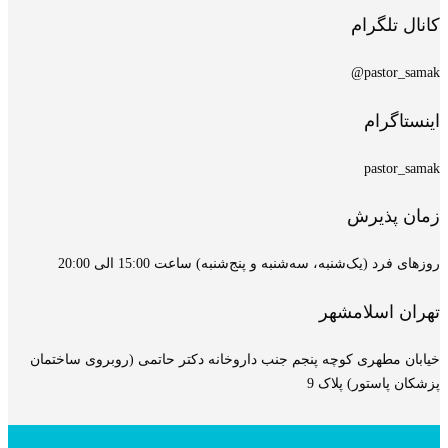
کانال تلگرام
pastor_samak@
اینستاگرام
pastor_samak
زمان پذیرش
روزهای فرد (یک‌شنبه، سه‌شنبه و پنج‌شنبه) ساعت 15:00 الی 20:00
تهران اسلامشهر
خیابان مطهری کوچه پنجم جنب داروخانه دکتر حاتمی (روبروی ساختمان
پزشکان پاستور) پلاک 9