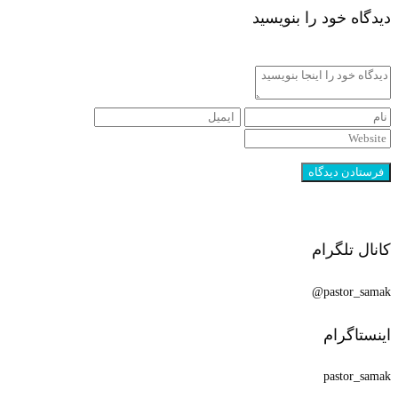
دیدگاه خود را بنویسید
کانال تلگرام
pastor_samak@
اینستاگرام
pastor_samak