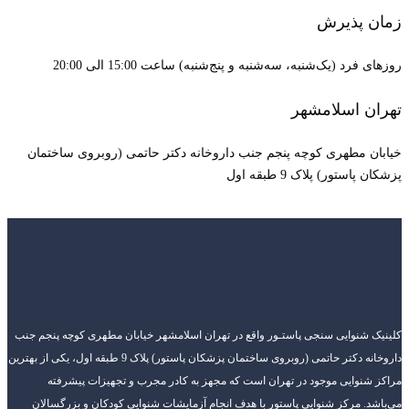
زمان پذیرش
روزهای فرد (یک‌شنبه، سه‌شنبه و پنج‌شنبه) ساعت 15:00 الی 20:00
تهران اسلامشهر
خیابان مطهری کوچه پنجم جنب داروخانه دکتر حاتمی (روبروی ساختمان
پزشکان پاستور) پلاک 9 طبقه اول
کلینیک شنوایی سنجی پاستـور واقع در تهران اسلامشهر خیابان مطهری کوچه پنجم جنب
داروخانه دکتر حاتمی (روبروی ساختمان پزشکان پاستور) پلاک 9 طبقه اول، یکی از بهترین
مراکز شنوایی موجود در تهران است که مجهز به کادر مجرب و تجهیزات پیشرفته
می‌باشد. مرکز شنوایی پاستور با هدف انجام آزمایشات شنوایی کودکان و بزرگسالان