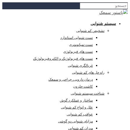
سیستم شنوایی
تشخیص کم شنوایی
تست شنوایی استاندارد
تست تمپانومتری
تست های فیزیولوژی
تست های فیزیولوژیک و الکتروفیزیولوژیک
غربالگری شنوایی
راه حل های کم شنوایی
درمان دارویی، جراحی و سمعک
کاشت حلزون
شناخت سیستم شنوایی
ساختار و عملکرد گوش
علل و انواع کم شنوایی
عواقب کم شنوایی
مزایای شنوایی دو گوشی
میزان کم شنوایی