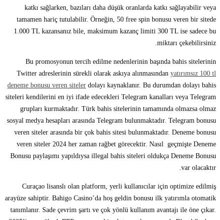
katkı sağlarken, bazıları daha düşük oranlarda katkı sağlayabilir veya
tamamen hariç tutulabilir. Örneğin, 50 free spin bonusu veren bir sitede
1.000 TL kazansanız bile, maksimum kazanç limiti 300 TL ise sadece bu
miktarı çekebilirsiniz.
Bu promosyonun tercih edilme nedenlerinin başında bahis sitelerinin
Twitter adreslerinin sürekli olarak askıya alınmasından
yatırımsız 100 tl
deneme bonusu veren siteler
dolayı kaynaklanır. Bu durumdan dolayı bahis
siteleri kendilerini en iyi ifade edecekleri Telegram kanalları veya Telegram
grupları kurmaktadır. Türk bahis sitelerinin tamamında olmazsa olmaz
sosyal medya hesapları arasında Telegram bulunmaktadır. Telegram bonusu
veren siteler arasında bir çok bahis sitesi bulunmaktadır. Deneme bonusu
veren siteler 2024 her zaman rağbet görecektir. Nasıl geçmişte Deneme
Bonusu paylaşımı yapıldıysa illegal bahis siteleri oldukça Deneme Bonusu
var olacaktır.
Curaçao lisanslı olan platform, yerli kullanıcılar için optimize edilmiş
arayüze sahiptir. Bahigo Casino’da hoş geldin bonusu ilk yatırımla otomatik
tanımlanır. Sade çevrim şartı ve çok yönlü kullanım avantajı ile öne çıkar.