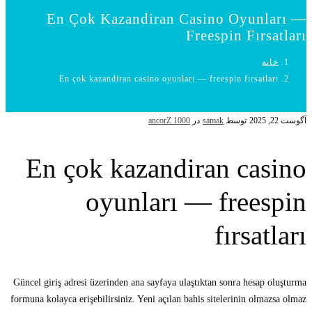
En Çok Kazandiran Casino Oyunları —
Freespin Fırsatları
خانه
En çok kazandiran casino oyunları — freespin fırsatları
آگوست 22, 2025
توسط
samak
در
ancorZ 1000
En çok kazandiran casino
oyunları — freespin
fırsatları
Güncel giriş adresi üzerinden ana sayfaya ulaştıktan sonra hesap oluşturma
formuna kolayca erişebilirsiniz. Yeni açılan bahis sitelerinin olmazsa olmaz