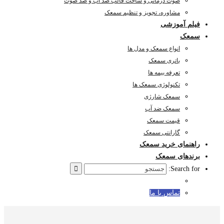
صوت درمانی و ساخت قالب ضد آب و ضد صوت
مشاوره، تجویز و تنظیم سمعک
فیلم آموزشی
سمعک
انواع سمعک و مدل ها
باتری سمعک
تعرفه بیمه ها
تکنولوژی سمعک ها
سمعک شارژی
سمعک ضد آب
قیمت سمعک
گارانتی سمعک
راهنمای خرید سمعک
برندهای سمعک
Search for:
تماس با ما