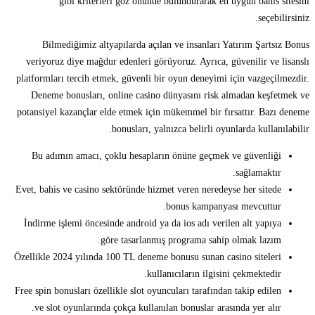
gibi kriterleri göz önünde bulundurarak en uygun bahis sitesini
seçebilirsiniz.
Bilmediğimiz altyapılarda açılan ve insanları Yatırım Şartsız Bonus
veriyoruz diye mağdur edenleri görüyoruz. Ayrıca, güvenilir ve lisanslı
platformları tercih etmek, güvenli bir oyun deneyimi için vazgeçilmezdir.
Deneme bonusları, online casino dünyasını risk almadan keşfetmek ve
potansiyel kazançlar elde etmek için mükemmel bir fırsattır. Bazı deneme
bonusları, yalnızca belirli oyunlarda kullanılabilir.
Bu adımın amacı, çoklu hesapların önüne geçmek ve güvenliği
sağlamaktır.
Evet, bahis ve casino sektöründe hizmet veren neredeyse her sitede
bonus kampanyası mevcuttur.
İndirme işlemi öncesinde android ya da ios adı verilen alt yapıya
göre tasarlanmış programa sahip olmak lazım.
Özellikle 2024 yılında 100 TL deneme bonusu sunan casino siteleri
kullanıcıların ilgisini çekmektedir.
Free spin bonusları özellikle slot oyuncuları tarafından takip edilen
ve slot oyunlarında çokça kullanılan bonuslar arasında yer alır.