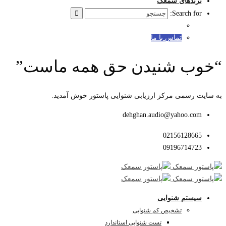
برندهای سمعک
Search for:
تماس با ما
“خوب شنیدن حق همه ماست”
به سایت رسمی مرکز ارزیابی شنوایی پاستور خوش آمدید.
dehghan.audio@yahoo.com
02156128665
09196714723
سیستم شنوایی
تشخیص کم شنوایی
تست شنوایی استاندارد