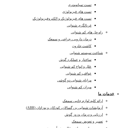
تست تمپانومتری
تست های فیزیولوژی
تست های فیزیولوژیک و الکتروفیزیولوژیک
غربالگری شنوایی
راه حل های کم شنوایی
درمان دارویی، جراحی و سمعک
کاشت حلزون
شناخت سیستم شنوایی
ساختار و عملکرد گوش
علل و انواع کم شنوایی
عواقب کم شنوایی
مزایای شنوایی دو گوشی
میزان کم شنوایی
خدمات ما
ارائه کلیه لوازم جانبی سمعک
آزمایشات شنوایی بزرگسالان، کودکان و نوزادان (ABR)
ارزیابی و درمان وزوز گوش
تعمیر و تعویض سمعک