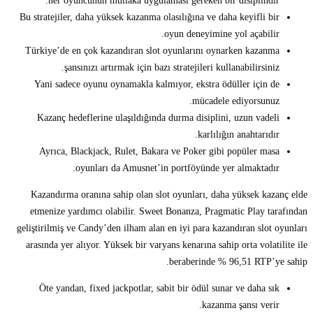
her oyuncunun mutlaka uygulaması gereken bir disiplindir.
Bu stratejiler, daha yüksek kazanma olasılığına ve daha keyifli bir
oyun deneyimine yol açabilir.
Türkiye’de en çok kazandıran slot oyunlarını oynarken kazanma
şansınızı artırmak için bazı stratejileri kullanabilirsiniz.
Yani sadece oyunu oynamakla kalmıyor, ekstra ödüller için de
mücadele ediyorsunuz.
Kazanç hedeflerine ulaşıldığında durma disiplini, uzun vadeli
karlılığın anahtarıdır.
Ayrıca, Blackjack, Rulet, Bakara ve Poker gibi popüler masa
oyunları da Amusnet’in portföyünde yer almaktadır.
Kazandırma oranına sahip olan slot oyunları, daha yüksek kazanç elde
etmenize yardımcı olabilir. Sweet Bonanza, Pragmatic Play tarafından
geliştirilmiş ve Candy’den ilham alan en iyi para kazandıran slot oyunları
arasında yer alıyor. Yüksek bir varyans kenarına sahip orta volatilite ile
beraberinde % 96,51 RTP’ye sahip.
Öte yandan, fixed jackpotlar, sabit bir ödül sunar ve daha sık
kazanma şansı verir.