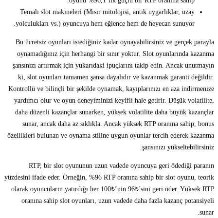
oyunu %96,1’lik güçlü bir RTP oranına sahip.
Temalı slot makineleri (Mısır mitolojisi, antik uygarlıklar, uzay
yolculukları vs.) oyuncuya hem eğlence hem de heyecan sunuyor.
Bu ücretsiz oyunları istediğiniz kadar oynayabilirsiniz ve gerçek parayla
oynamadığınız için herhangi bir sınır yoktur. Slot oyunlarında kazanma
şansınızı artırmak için yukarıdaki ipuçlarını takip edin. Ancak unutmayın
ki, slot oyunları tamamen şansa dayalıdır ve kazanmak garanti değildir.
Kontrollü ve bilinçli bir şekilde oynamak, kayıplarınızı en aza indirmenize
yardımcı olur ve oyun deneyiminizi keyifli hale getirir. Düşük volatilite,
daha düzenli kazançlar sunarken, yüksek volatilite daha büyük kazançlar
sunar, ancak daha az sıklıkla. Ancak yüksek RTP oranına sahip, bonus
özellikleri bulunan ve oynama stiline uygun oyunlar tercih ederek kazanma
şansınızı yükseltebilirsiniz.
RTP, bir slot oyununun uzun vadede oyuncuya geri ödediği paranın
yüzdesini ifade eder. Örneğin, %96 RTP oranına sahip bir slot oyunu, teorik
olarak oyuncuların yatırdığı her 100₺’nin 96₺’sini geri öder. Yüksek RTP
oranına sahip slot oyunları, uzun vadede daha fazla kazanç potansiyeli
sunar.