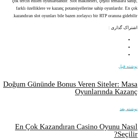
çok tercih edilen oyunlardandır. Slot makineleri, çeşitli temalara sahip,
farklı özelliklere ve kazanç potansiyellerine sahip oyunlardır. En çok
kazandıran slot oyunları bile bazen zorlayıcı bir RTP oranına gidebilir.
اشتراک گذاری :
نوشته قبل
Doğum Gününde Bonus Veren Siteler: Masa
Oyunlarında Kazanç
نوشته بعد
En Çok Kazandıran Casino Oyunu Nasıl
Seçilir?