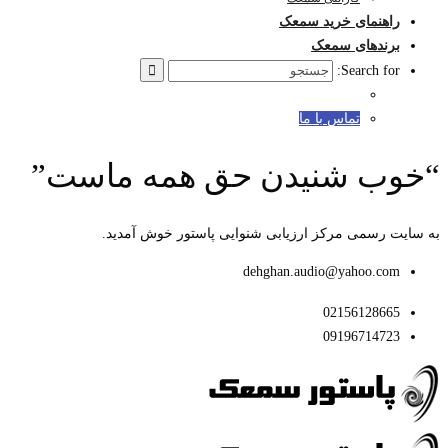
راهنمای خرید سمعک
برندهای سمعک
Search for:
تماس با ما
“خوب شنیدن حق همه ماست”
به سایت رسمی مرکز ارزیابی شنوایی پاستور خوش آمدید.
dehghan.audio@yahoo.com
02156128665
09196714723