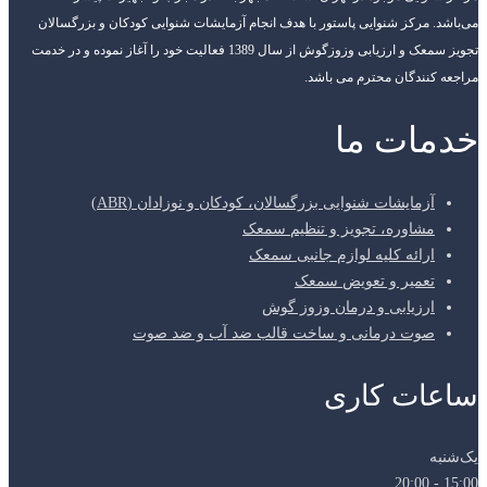
می‌باشد. مرکز شنوایی پاستور با هدف انجام آزمایشات شنوایی کودکان و بزرگسالان
تجویز سمعک و ارزیابی وزوزگوش از سال 1389 فعالیت خود را آغاز نموده و در خدمت
مراجعه کنندگان محترم می باشد.
خدمات ما
آزمایشات شنوایی بزرگسالان، کودکان و نوزادان (ABR)
مشاوره، تجویز و تنظیم سمعک
ارائه کلیه لوازم جانبی سمعک
تعمیر و تعویض سمعک
ارزیابی و درمان وزوز گوش
صوت درمانی و ساخت قالب ضد آب و ضد صوت
ساعات کاری
یک‌شنبه
15:00 - 20:00