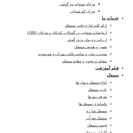
مزایای شنوایی دو گوشی
میزان کم شنوایی
خدمات ما
ارائه کلیه لوازم جانبی سمعک
آزمایشات شنوایی بزرگسالان، کودکان و نوزادان (ABR)
ارزیابی و درمان وزوز گوش
تعمیر و تعویض سمعک
صوت درمانی و ساخت قالب ضد آب و ضد صوت
مشاوره، تجویز و تنظیم سمعک
فیلم آموزشی
سمعک
انواع سمعک و مدل ها
باتری سمعک
تعرفه بیمه ها
تکنولوژی سمعک ها
سمعک شارژی
سمعک ضد آب
قیمت سمعک
گارانتی سمعک