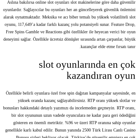
Aslına bakılırsa online slot oyunları slot makinelerine göre daha güvenilir
oyunlardır. Sağlayıcılar bu oyunları her an güncelleyerek güvenlik önlemini
alarak oynatmaktadır. Meksika ve acı biber temalı bu yüksek volatiliteli slot
oyunu, 117,649’a kadar farklı kazanç yolu potansiyeli sunar. Feature Drop,
Free Spins Gamble ve Reactions gibi özellikler ile heyecan verici bir oyun
deneyimi sağlar. Özellikle ücretsiz dönüşler sırasında artan çarpanlar, büyük
kazançlar elde etme fırsatı tanır.
slot oyunlarında en çok
kazandıran oyun
Özellikle belirli oyunlara özel free spin dağıtan kampanyalar sayesinde, en
yüksek oranda kazanç sağlayabilirsiniz. RTP oranı yüksek slotlar ve
bonusları hakkındaki detaylı yazımızı da incelemeden geçmeyin. RTP oranı,
bir slot oyununun uzun vadede oyunculara ne kadar para geri ödediğini
gösteren en önemli metriktir. %96 ve üzeri RTP oranına sahip oyunlar
genellikle karlı kabul edilir. Bunun yanında 2500 Türk Lirası Canlı Casino
Bonusu sizleri bekliyor olacak. Türkiye’de güvenilir empieza en çok