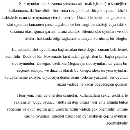
Slot oyunlarında kazanma şansınızı artırmak için doğru stratejileri
kullanmanız da önemlidir. Sorusuna cevap olarak, birçok oyuncu, küçük
bahislerle uzun süre oynamayı tercih ederler. Öncelikle belirtmek gerekir ki,
slot oyunları tamamen şansa dayalıdır ve herhangi bir strateji veya taktik,
kazanma olasılığınızı garanti altına alamaz. Sitemiz slot oyunları ve slot
siteleri hakkında bilgi sağlamak amacıyla kurulmuş bir blogtur.
Bu nedenle, slot oyunlarına başlamadan önce doğru zamanı belirlemek
önemlidir. Book of Ra, Novomatic tarafından geliştirilen bir başka popüler
slot oyunudur. Davegas, özellikle Megaways slot oyunlarında geniş bir
seçenek sunuyor ve düzenli olarak bu kategorideki en yeni oyunları
kütüphanesine ekliyor. Oyuncuya dönüş oranı (ödeme yüzdesi), bir oyunun
uzun vadede ne kadar ödeyeceğini gösterir.
Hem yeni, hem de önerilen casinolar, kullanıcılara çekici tekliflerle
yaklaşırlar. Çoğu oyuncu “slotta strateji olmaz” der ama aslında bütçe
yönetimi ve oyun seçimi gibi unsurlar uzun vadede çok önemlidir. Online
casino oyunları, internet üzerinden oynanabilen çeşitli oyunları
içermektedir.