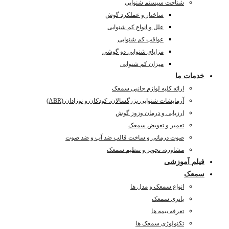
شناخت سیستم شنوایی
ساختار و عملکرد گوش
علل و انواع کم شنوایی
عواقب کم شنوایی
مزایای شنوایی دو گوشی
میزان کم شنوایی
خدمات ما
ارائه کلیه لوازم جانبی سمعک
آزمایشات شنوایی بزرگسالان، کودکان و نوزادان (ABR)
ارزیابی و درمان وزوز گوش
تعمیر و تعویض سمعک
صوت درمانی و ساخت قالب ضد آب و ضد صوت
مشاوره، تجویز و تنظیم سمعک
فیلم آموزشی
سمعک
انواع سمعک و مدل ها
باتری سمعک
تعرفه بیمه ها
تکنولوژی سمعک ها