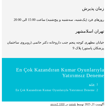
زمان پذیرش
روزهای فرد (یک‌شنبه، سه‌شنبه و پنج‌شنبه) ساعت 15:00 الی 20:00
تهران اسلامشهر
خیابان مطهری کوچه پنجم جنب داروخانه دکتر حاتمی (روبروی ساختمان
پزشکان پاستور) پلاک 9
En Çok Kazandıran Kumar Oyunlarıyla
Yatırımsız Deneme
خانه
En Çok Kazandıran Kumar Oyunlarıyla Yatırımsız Deneme
آگوست 21, 2025
توسط
samak
در
ancorZ 1000