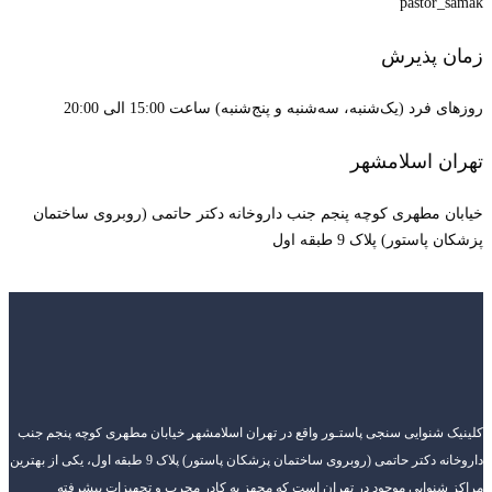
pastor_samak
زمان پذیرش
روزهای فرد (یک‌شنبه، سه‌شنبه و پنج‌شنبه) ساعت 15:00 الی 20:00
تهران اسلامشهر
خیابان مطهری کوچه پنجم جنب داروخانه دکتر حاتمی (روبروی ساختمان
پزشکان پاستور) پلاک 9 طبقه اول
کلینیک شنوایی سنجی پاستـور واقع در تهران اسلامشهر خیابان مطهری کوچه پنجم جنب
داروخانه دکتر حاتمی (روبروی ساختمان پزشکان پاستور) پلاک 9 طبقه اول، یکی از بهترین
مراکز شنوایی موجود در تهران است که مجهز به کادر مجرب و تجهیزات پیشرفته