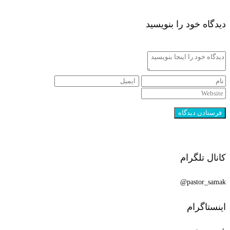
دیدگاه خود را بنویسید
کانال تلگرام
pastor_samak@
اینستاگرام