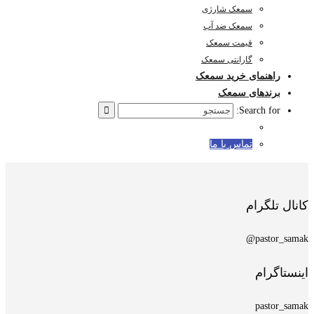
سمعک شارژی
سمعک ضد آب
قیمت سمعک
گارانتی سمعک
راهنمای خرید سمعک
برندهای سمعک
Search for:
تماس با ما
کانال تلگرام
pastor_samak@
اینستاگرام
pastor_samak