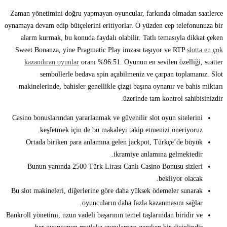
Zaman yönetimini doğru yapmayan oyuncular, farkında olmadan saatlerce
oynamaya devam edip bütçelerini eritiyorlar. O yüzden cep telefonunuza bir
alarm kurmak, bu konuda faydalı olabilir. Tatlı temasıyla dikkat çeken
Sweet Bonanza, yine Pragmatic Play imzası taşıyor ve RTP
slotta en çok
kazandıran oyunlar
oranı %96.51. Oyunun en sevilen özelliği, scatter
sembollerle bedava spin açabilmeniz ve çarpan toplamanız. Slot
makinelerinde, bahisler genellikle çizgi başına oynanır ve bahis miktarı
üzerinde tam kontrol sahibisinizdir.
Casino bonuslarından yararlanmak ve güvenilir slot oyun sitelerini
keşfetmek için de bu makaleyi takip etmenizi öneriyoruz.
Ortada biriken para anlamına gelen jackpot, Türkçe’de büyük
ikramiye anlamına gelmektedir.
Bunun yanında 2500 Türk Lirası Canlı Casino Bonusu sizleri
bekliyor olacak.
Bu slot makineleri, diğerlerine göre daha yüksek ödemeler sunarak
oyuncuların daha fazla kazanmasını sağlar.
Bankroll yönetimi, uzun vadeli başarının temel taşlarından biridir ve