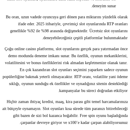
deneyim sunar.
Bu oran, uzun vadede oyuncuya geri dönen para miktarını yüzdelik olarak
ifade eder. 2025 itibariyle, çevrimiçi slot oyunlarında RTP oranları
genellikle %92 ile %98 arasında değişmektedir. Ücretsiz slot oyunlarını
deneyebileceğiniz çeşitli platformlar bulunmaktadır.
Çoğu online casino platformu, slot oyunlarını gerçek para yatırmadan önce
demo modunda deneme imkanı sunar. Bu özellik, oyunun mekaniklerini,
volatilitesini ve bonus özelliklerini risk almadan keşfetmenize olanak tanır.
En çok kazandıran slot oyunları seçimini yaparken sadece oyunun
popülerliğine bakmak yeterli olmayacaktır. RTP oranı, volatilite yani ödeme
sıklığı, oyunun sunduğu ek özellikler ve oynadığınız sitenin desteklediği
kampanyalar bu süreci doğrudan etkiliyor.
Hiçbir zaman ihtiyaç kredisi, maaş, kira parası gibi temel harcamalarınıza
ait bütçeyle oynamayın. Slot oyunları kısa sürede tüm paranızı bitirebileceği
gibi bazen de sizi bol kazanca boğabilir. Free spin oyunu başladığında
çarpanlar devreye giriyor ve x100’e kadar çarpan alabiliyorsunuz.