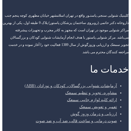
کلینیک شنوایی سنجی پاستـور واقع در تهران اسلامشهر خیابان مطهری کوچه پنجم جنب
داروخانه دکتر حاتمی (روبروی ساختمان پزشکان پاستور) پلاک 9 طبقه اول، یکی از بهترین
مراکز شنوایی موجود در تهران است که مجهز به کادر مجرب و تجهیزات پیشرفته
می‌باشد. مرکز شنوایی پاستور با هدف انجام آزمایشات شنوایی کودکان و بزرگسالان
تجویز سمعک و ارزیابی وزوزگوش از سال 1389 فعالیت خود را آغاز نموده و در خدمت
مراجعه کنندگان محترم می باشد.
خدمات ما
آزمایشات شنوایی بزرگسالان، کودکان و نوزادان (ABR)
مشاوره، تجویز و تنظیم سمعک
ارائه کلیه لوازم جانبی سمعک
تعمیر و تعویض سمعک
ارزیابی و درمان وزوز گوش
صوت درمانی و ساخت قالب ضد آب و ضد صوت