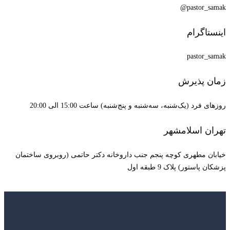
pastor_samak@
اینستاگرام
pastor_samak
زمان پذیرش
روزهای فرد (یک‌شنبه، سه‌شنبه و پنج‌شنبه) ساعت 15:00 الی 20:00
تهران اسلامشهر
خیابان مطهری کوچه پنجم جنب داروخانه دکتر حاتمی (روبروی ساختمان
پزشکان پاستور) پلاک 9 طبقه اول