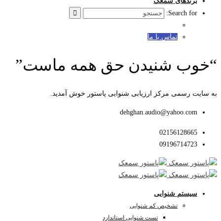
برندهای سمعک
Search for:
تماس با ما
“خوب شنیدن حق همه ماست”
به سایت رسمی مرکز ارزیابی شنوایی پاستور خوش آمدید.
dehghan.audio@yahoo.com
02156128665
09196714723
سیستم شنوایی
تشخیص کم شنوایی
تست شنوایی استاندارد