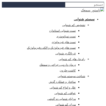
سیستم شنوایی
تشخیص کم شنوایی
تست شنوایی استاندارد
تست تمپانومتری
تست های فیزیولوژی
تست های فیزیولوژیک و الکتروفیزیولوژیک
غربالگری شنوایی
راه حل های کم شنوایی
درمان دارویی، جراحی و سمعک
کاشت حلزون
شناخت سیستم شنوایی
ساختار و عملکرد گوش
علل و انواع کم شنوایی
عواقب کم شنوایی
مزایای شنوایی دو گوشی
میزان کم شنوایی