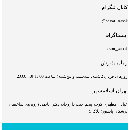
کانال تلگرام
pastor_samak@
اینستاگرام
pastor_samak
زمان پذیرش
روزهای فرد (یک‌شنبه، سه‌شنبه و پنج‌شنبه) ساعت 15:00 الی 20:00
تهران اسلامشهر
خیابان مطهری کوچه پنجم جنب داروخانه دکتر حاتمی (روبروی ساختمان
پزشکان پاستور) پلاک 9