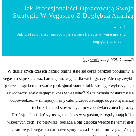
Jak Profesjonaliści Opracowują Swoje
Strategie W Vegasino Z Dogłębną Analizą
خانه
Jak profesjonaliści opracowują swoje strategie w vegasino z
dogłębną analizą
آگوست 7, 2025
توسط
samak
در
3
W dzisiejszych czasach hazard online staje się coraz bardziej popularny, a
vegasino staje się coraz bardziej atrakcyjne dla wielu graczy. Ale czy zwykli
gracze mogą konkurować z profesjonalistami? Jakie strategie wykorzystują
zawodowcy, aby osiągnąć sukces w vegasino? Na te pytania postaramy się
odpowiedzieć w niniejszym artykule, przeprowadzając dogłębną analizę
technik i metod stosowanych przez doświadczonych graczy.
Profesjonaliści, którzy osiągają sukces w vegasino, z reguły mają kilka
wspólnych cech. Po pierwsze, posiadają oni głęboką wiedzę na temat gier
hazardowych
vegasino darmowe spiny
i zasad, które nimi rządzą. Znają