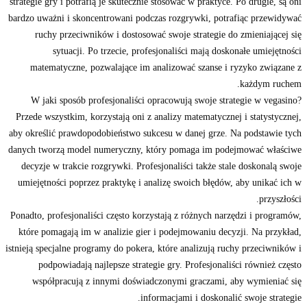
strategie gry i potrafią je skutecznie stosować w praktyce. Po drugie, są oni
bardzo uważni i skoncentrowani podczas rozgrywki, potrafiąc przewidywać
ruchy przeciwników i dostosować swoje strategie do zmieniającej się
sytuacji. Po trzecie, profesjonaliści mają doskonałe umiejętności
matematyczne, pozwalające im analizować szanse i ryzyko związane z
każdym ruchem.
W jaki sposób profesjonaliści opracowują swoje strategie w vegasino?
Przede wszystkim, korzystają oni z analizy matematycznej i statystycznej,
aby określić prawdopodobieństwo sukcesu w danej grze. Na podstawie tych
danych tworzą model numeryczny, który pomaga im podejmować właściwe
decyzje w trakcie rozgrywki. Profesjonaliści także stale doskonalą swoje
umiejętności poprzez praktykę i analizę swoich błędów, aby unikać ich w
przyszłości.
Ponadto, profesjonaliści często korzystają z różnych narzędzi i programów,
które pomagają im w analizie gier i podejmowaniu decyzji. Na przykład,
istnieją specjalne programy do pokera, które analizują ruchy przeciwników i
podpowiadają najlepsze strategie gry. Profesjonaliści również często
współpracują z innymi doświadczonymi graczami, aby wymieniać się
informacjami i doskonalić swoje strategie.