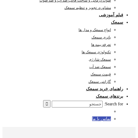
صوت درمانی و ساخت قالب ضد آب و ضد صوت
مشاوره، تجویز و تنظیم سمعک
فیلم آموزشی
سمعک
انواع سمعک و مدل ها
باتری سمعک
تعرفه بیمه ها
تکنولوژی سمعک ها
سمعک شارژی
سمعک ضد آب
قیمت سمعک
گارانتی سمعک
راهنمای خرید سمعک
برندهای سمعک
Search for:
تماس با ما