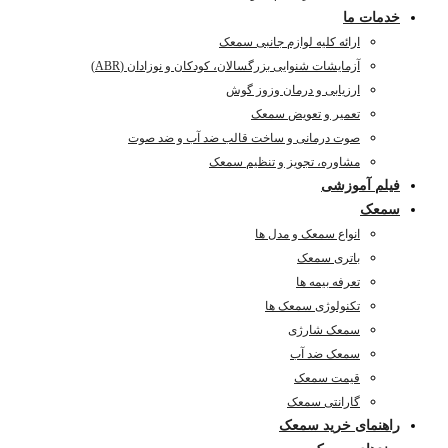
خدمات ما
ارائه کلیه لوازم جانبی سمعک
آزمایشات شنوایی بزرگسالان، کودکان و نوزادان (ABR)
ارزیابی و درمان وزوز گوش
تعمیر و تعویض سمعک
صوت درمانی و ساخت قالب ضد آب و ضد صوت
مشاوره، تجویز و تنظیم سمعک
فیلم آموزشی
سمعک
انواع سمعک و مدل ها
باتری سمعک
تعرفه بیمه ها
تکنولوژی سمعک ها
سمعک شارژی
سمعک ضد آب
قیمت سمعک
گارانتی سمعک
راهنمای خرید سمعک