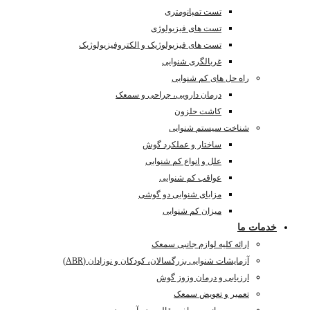
تست تمپانومتری
تست های فیزیولوژی
تست های فیزیولوژیک و الکتروفیزیولوژیک
غربالگری شنوایی
راه حل های کم شنوایی
درمان دارویی، جراحی و سمعک
کاشت حلزون
شناخت سیستم شنوایی
ساختار و عملکرد گوش
علل و انواع کم شنوایی
عواقب کم شنوایی
مزایای شنوایی دو گوشی
میزان کم شنوایی
خدمات ما
ارائه کلیه لوازم جانبی سمعک
آزمایشات شنوایی بزرگسالان، کودکان و نوزادان (ABR)
ارزیابی و درمان وزوز گوش
تعمیر و تعویض سمعک