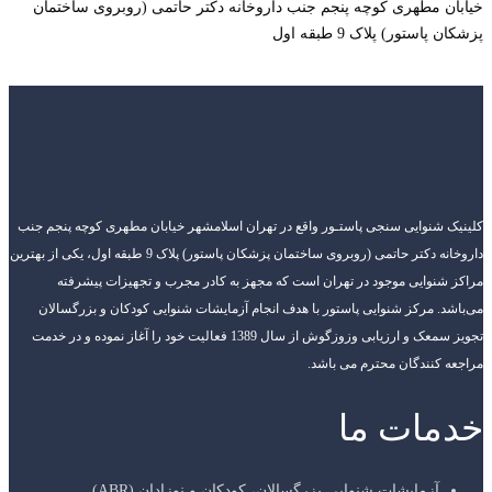
خیابان مطهری کوچه پنجم جنب داروخانه دکتر حاتمی (روبروی ساختمان
پزشکان پاستور) پلاک 9 طبقه اول
کلینیک شنوایی سنجی پاستـور واقع در تهران اسلامشهر خیابان مطهری کوچه پنجم جنب
داروخانه دکتر حاتمی (روبروی ساختمان پزشکان پاستور) پلاک 9 طبقه اول، یکی از بهترین
مراکز شنوایی موجود در تهران است که مجهز به کادر مجرب و تجهیزات پیشرفته
می‌باشد. مرکز شنوایی پاستور با هدف انجام آزمایشات شنوایی کودکان و بزرگسالان
تجویز سمعک و ارزیابی وزوزگوش از سال 1389 فعالیت خود را آغاز نموده و در خدمت
مراجعه کنندگان محترم می باشد.
خدمات ما
آزمایشات شنوایی بزرگسالان، کودکان و نوزادان (ABR)