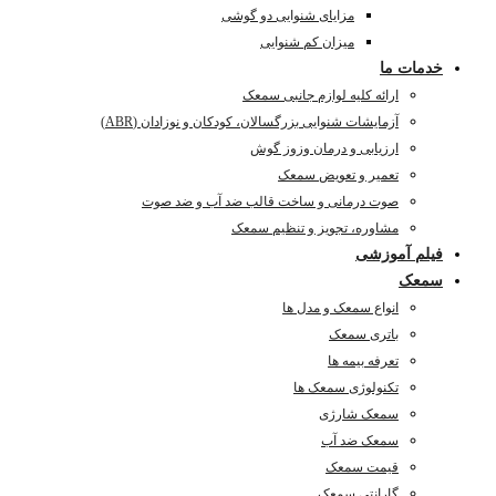
مزایای شنوایی دو گوشی
میزان کم شنوایی
خدمات ما
ارائه کلیه لوازم جانبی سمعک
آزمایشات شنوایی بزرگسالان، کودکان و نوزادان (ABR)
ارزیابی و درمان وزوز گوش
تعمیر و تعویض سمعک
صوت درمانی و ساخت قالب ضد آب و ضد صوت
مشاوره، تجویز و تنظیم سمعک
فیلم آموزشی
سمعک
انواع سمعک و مدل ها
باتری سمعک
تعرفه بیمه ها
تکنولوژی سمعک ها
سمعک شارژی
سمعک ضد آب
قیمت سمعک
گارانتی سمعک