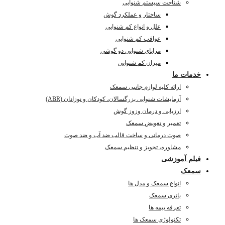
شناخت سیستم شنوایی
ساختار و عملکرد گوش
علل و انواع کم شنوایی
عواقب کم شنوایی
مزایای شنوایی دو گوشی
میزان کم شنوایی
خدمات ما
ارائه کلیه لوازم جانبی سمعک
آزمایشات شنوایی بزرگسالان، کودکان و نوزادان (ABR)
ارزیابی و درمان وزوز گوش
تعمیر و تعویض سمعک
صوت درمانی و ساخت قالب ضد آب و ضد صوت
مشاوره، تجویز و تنظیم سمعک
فیلم آموزشی
سمعک
انواع سمعک و مدل ها
باتری سمعک
تعرفه بیمه ها
تکنولوژی سمعک ها