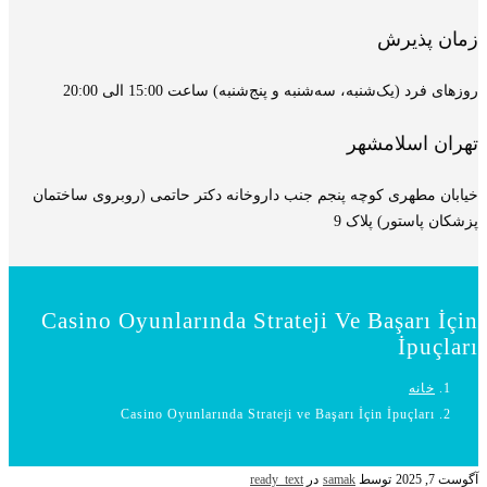
زمان پذیرش
روزهای فرد (یک‌شنبه، سه‌شنبه و پنج‌شنبه) ساعت 15:00 الی 20:00
تهران اسلامشهر
خیابان مطهری کوچه پنجم جنب داروخانه دکتر حاتمی (روبروی ساختمان
پزشکان پاستور) پلاک 9
Casino Oyunlarında Strateji Ve Başarı İçin
İpuçları
خانه
Casino Oyunlarında Strateji ve Başarı İçin İpuçları
آگوست 7, 2025
توسط
samak
در
ready_text