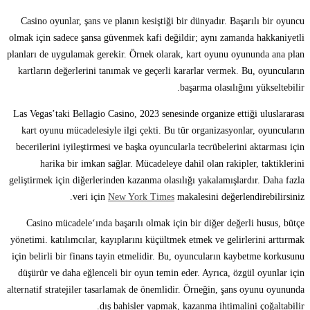
Casino oyunlar, şans ve planın kesiştiği bir dünyadır. Başarılı bir oyuncu
olmak için sadece şansa güvenmek kafi değildir; aynı zamanda hakkaniyetli
planları de uygulamak gerekir. Örnek olarak, kart oyunu oyununda ana plan
kartların değerlerini tanımak ve geçerli kararlar vermek. Bu, oyuncuların
başarma olasılığını yükseltebilir.
Las Vegas’taki Bellagio Casino, 2023 senesinde organize ettiği uluslararası
kart oyunu mücadelesiyle ilgi çekti. Bu tür organizasyonlar, oyuncuların
becerilerini iyileştirmesi ve başka oyuncularla tecrübelerini aktarması için
harika bir imkan sağlar. Mücadeleye dahil olan rakipler, taktiklerini
geliştirmek için diğerlerinden kazanma olasılığı yakalamışlardır. Daha fazla
veri için
New York Times
makalesini değerlendirebilirsiniz.
Casino mücadele‘ında başarılı olmak için bir diğer değerli husus, bütçe
yönetimi. katılımcılar, kayıplarını küçültmek etmek ve gelirlerini arttırmak
için belirli bir finans tayin etmelidir. Bu, oyuncuların kaybetme korkusunu
düşürür ve daha eğlenceli bir oyun temin eder. Ayrıca, özgül oyunlar için
alternatif stratejiler tasarlamak de önemlidir. Örneğin, şans oyunu oyununda
dış bahisler yapmak, kazanma ihtimalini çoğaltabilir.