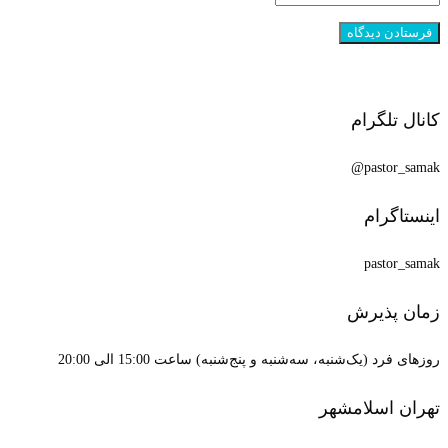
کانال تلگرام
pastor_samak@
اینستاگرام
pastor_samak
زمان پذیرش
روزهای فرد (یک‌شنبه، سه‌شنبه و پنج‌شنبه) ساعت 15:00 الی 20:00
تهران اسلامشهر