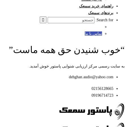
راهنمای خرید سمعک
برندهای سمعک
Search for:
تماس با ما
“خوب شنیدن حق همه ماست”
به سایت رسمی مرکز ارزیابی شنوایی پاستور خوش آمدید.
dehghan.audio@yahoo.com
02156128665
09196714723