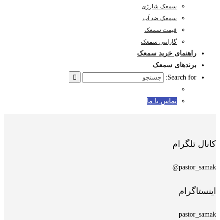
سمعک شارژی
سمعک ضد آب
قیمت سمعک
گارانتی سمعک
راهنمای خرید سمعک
برندهای سمعک
Search for:
تماس با ما
کانال تلگرام
pastor_samak@
اینستاگرام
pastor_samak