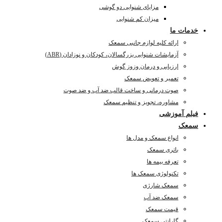
مزایای شنوایی دو گوشی
میزان کم شنوایی
خدمات ما
ارائه کلیه لوازم جانبی سمعک
آزمایشات شنوایی بزرگسالان، کودکان و نوزادان (ABR)
ارزیابی و درمان وزوز گوش
تعمیر و تعویض سمعک
صوت درمانی و ساخت قالب ضد آب و ضد صوت
مشاوره، تجویز و تنظیم سمعک
فیلم آموزشی
سمعک
انواع سمعک و مدل ها
باتری سمعک
تعرفه بیمه ها
تکنولوژی سمعک ها
سمعک شارژی
سمعک ضد آب
قیمت سمعک
گارانتی سمعک