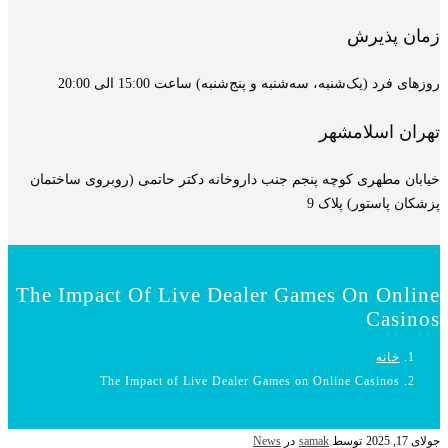
زمان پذیرش
روزهای فرد (یک‌شنبه، سه‌شنبه و پنج‌شنبه) ساعت 15:00 الی 20:00
تهران اسلامشهر
خیابان مطهری کوچه پنجم جنب داروخانه دکتر حاتمی (روبروی ساختمان
پزشکان پاستور) پلاک 9
The Impact Of Live Dealer Games On Online
Casinos
خانه
The Impact of Live Dealer Games on Online Casinos
جولای 17, 2025
توسط
samak
در
News