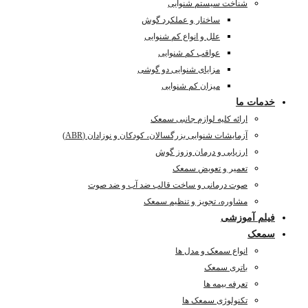
شناخت سیستم شنوایی
ساختار و عملکرد گوش
علل و انواع کم شنوایی
عواقب کم شنوایی
مزایای شنوایی دو گوشی
میزان کم شنوایی
خدمات ما
ارائه کلیه لوازم جانبی سمعک
آزمایشات شنوایی بزرگسالان، کودکان و نوزادان (ABR)
ارزیابی و درمان وزوز گوش
تعمیر و تعویض سمعک
صوت درمانی و ساخت قالب ضد آب و ضد صوت
مشاوره، تجویز و تنظیم سمعک
فیلم آموزشی
سمعک
انواع سمعک و مدل ها
باتری سمعک
تعرفه بیمه ها
تکنولوژی سمعک ها