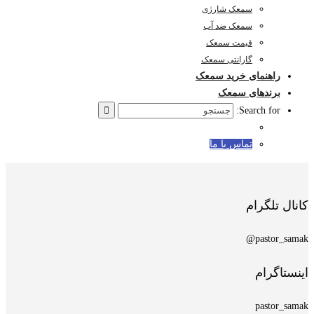
سمعک شارژی
سمعک ضد آب
قیمت سمعک
گارانتی سمعک
راهنمای خرید سمعک
برندهای سمعک
Search for:
تماس با ما
کانال تلگرام
pastor_samak@
اینستاگرام
pastor_samak