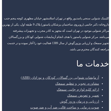
کلینیک شنوایی سنجی پاستـور واقع در تهران اسلامشهر خیابان مطهری کوچه پنجم جنب
داروخانه دکتر حاتمی (روبروی ساختمان پزشکان پاستور) پلاک 9 طبقه اول، یکی از بهترین
مراکز شنوایی موجود در تهران است که مجهز به کادر مجرب و تجهیزات پیشرفته
می‌باشد. مرکز شنوایی پاستور با هدف انجام آزمایشات شنوایی کودکان و بزرگسالان
تجویز سمعک و ارزیابی وزوزگوش از سال 1389 فعالیت خود را آغاز نموده و در خدمت
مراجعه کنندگان محترم می باشد.
خدمات ما
آزمایشات شنوایی بزرگسالان، کودکان و نوزادان (ABR)
مشاوره، تجویز و تنظیم سمعک
ارائه کلیه لوازم جانبی سمعک
تعمیر و تعویض سمعک
ارزیابی و درمان وزوز گوش
صوت درمانی و ساخت قالب ضد آب و ضد صوت