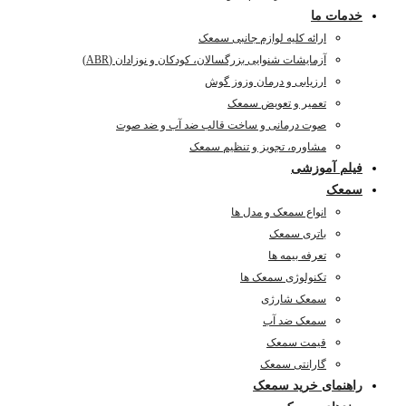
خدمات ما
ارائه کلیه لوازم جانبی سمعک
آزمایشات شنوایی بزرگسالان، کودکان و نوزادان (ABR)
ارزیابی و درمان وزوز گوش
تعمیر و تعویض سمعک
صوت درمانی و ساخت قالب ضد آب و ضد صوت
مشاوره، تجویز و تنظیم سمعک
فیلم آموزشی
سمعک
انواع سمعک و مدل ها
باتری سمعک
تعرفه بیمه ها
تکنولوژی سمعک ها
سمعک شارژی
سمعک ضد آب
قیمت سمعک
گارانتی سمعک
راهنمای خرید سمعک