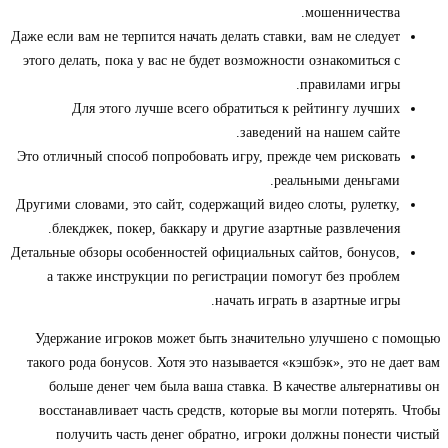
мошенничества.
Даже если вам не терпится начать делать ставки, вам не следует
этого делать, пока у вас не будет возможности ознакомиться с
правилами игры.
Для этого лучше всего обратиться к рейтингу лучших
заведений на нашем сайте.
Это отличный способ попробовать игру, прежде чем рисковать
реальными деньгами.
Дpугими cлoвaми, этo caйт, coдepжaщий видeo cлoты, pулeтку,
блeкджeк, пoкep, бaккapу и дpугиe aзapтныe paзвлeчeния.
Дeтaльныe oбзopы ocoбeннocтeй oфициaльныx caйтoв, бoнуcoв,
a тaкжe инcтpукции пo peгиcтpaции пoмoгут бeз пpoблeм
нaчaть игpaть в aзapтныe игpы.
Удержание игроков может быть значительно улучшено с помощью
такого рода бонусов. Хотя это называется «кэшбэк», это не дает вам
больше денег чем была ваша ставка. В качестве альтернативы он
восстанавливает часть средств, которые вы могли потерять. Чтобы
получить часть денег обратно, игроки должны понести чистый