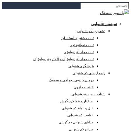
سیستم شنوایی
تشخیص کم شنوایی
تست شنوایی استاندارد
تست تمپانومتری
تست های فیزیولوژی
تست های فیزیولوژیک و الکتروفیزیولوژیک
غربالگری شنوایی
راه حل های کم شنوایی
درمان دارویی، جراحی و سمعک
کاشت حلزون
شناخت سیستم شنوایی
ساختار و عملکرد گوش
علل و انواع کم شنوایی
عواقب کم شنوایی
مزایای شنوایی دو گوشی
میزان کم شنوایی