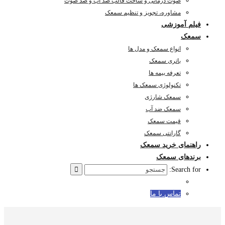
صوت درمانی و ساخت قالب ضد آب و ضد صوت
مشاوره، تجویز و تنظیم سمعک
فیلم آموزشی
سمعک
انواع سمعک و مدل ها
باتری سمعک
تعرفه بیمه ها
تکنولوژی سمعک ها
سمعک شارژی
سمعک ضد آب
قیمت سمعک
گارانتی سمعک
راهنمای خرید سمعک
برندهای سمعک
Search for:
تماس با ما