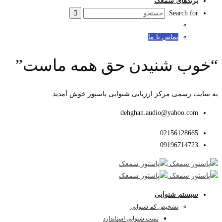
برندهای سمعک
Search for:
تماس با ما
“خوب شنیدن حق همه ماست”
به سایت رسمی مرکز ارزیابی شنوایی پاستور خوش آمدید.
dehghan.audio@yahoo.com
02156128665
09196714723
سیستم شنوایی
تشخیص کم شنوایی
تست شنوایی استاندارد