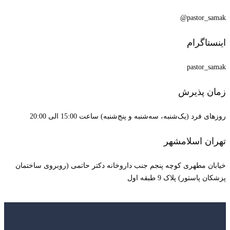
pastor_samak@
اینستاگرام
pastor_samak
زمان پذیرش
روزهای فرد (یک‌شنبه، سه‌شنبه و پنج‌شنبه) ساعت 15:00 الی 20:00
تهران اسلامشهر
خیابان مطهری کوچه پنجم جنب داروخانه دکتر حاتمی (روبروی ساختمان
پزشکان پاستور) پلاک 9 طبقه اول