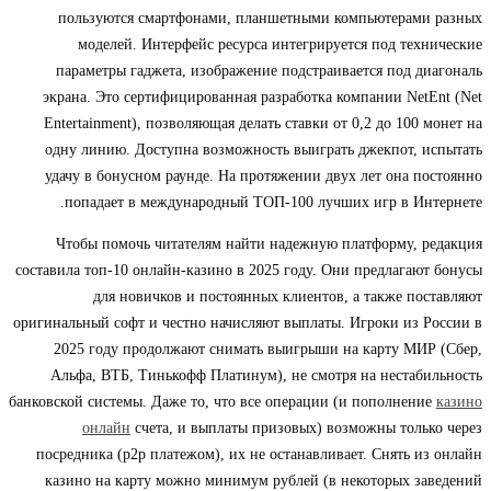
пользуются смартфонами, планшетными компьютерами разных
моделей. Интерфейс ресурса интегрируется под технические
параметры гаджета, изображение подстраивается под диагональ
экрана. Это сертифицированная разработка компании NetEnt (Net
Entertainment), позволяющая делать ставки от 0,2 до 100 монет на
одну линию. Доступна возможность выиграть джекпот, испытать
удачу в бонусном раунде. На протяжении двух лет она постоянно
попадает в международный ТОП-100 лучших игр в Интернете.
Чтобы помочь читателям найти надежную платформу, редакция
составила топ-10 онлайн-казино в 2025 году. Они предлагают бонусы
для новичков и постоянных клиентов, а также поставляют
оригинальный софт и честно начисляют выплаты. Игроки из России в
2025 году продолжают снимать выигрыши на карту МИР (Сбер,
Альфа, ВТБ, Тинькофф Платинум), не смотря на нестабильность
банковской системы. Даже то, что все операции (и пополнение
казино
онлайн
счета, и выплаты призовых) возможны только через
посредника (p2p платежом), их не останавливает. Снять из онлайн
казино на карту можно минимум рублей (в некоторых заведений