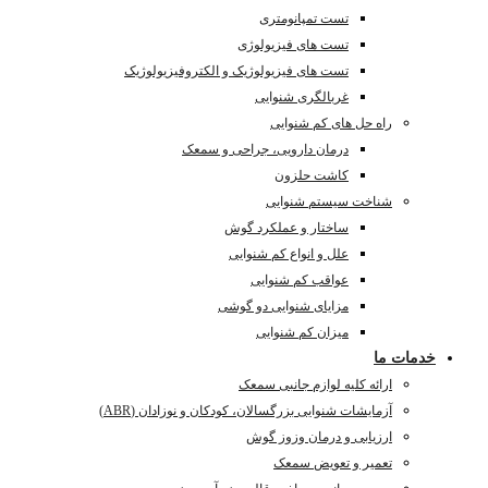
تست تمپانومتری
تست های فیزیولوژی
تست های فیزیولوژیک و الکتروفیزیولوژیک
غربالگری شنوایی
راه حل های کم شنوایی
درمان دارویی، جراحی و سمعک
کاشت حلزون
شناخت سیستم شنوایی
ساختار و عملکرد گوش
علل و انواع کم شنوایی
عواقب کم شنوایی
مزایای شنوایی دو گوشی
میزان کم شنوایی
خدمات ما
ارائه کلیه لوازم جانبی سمعک
آزمایشات شنوایی بزرگسالان، کودکان و نوزادان (ABR)
ارزیابی و درمان وزوز گوش
تعمیر و تعویض سمعک