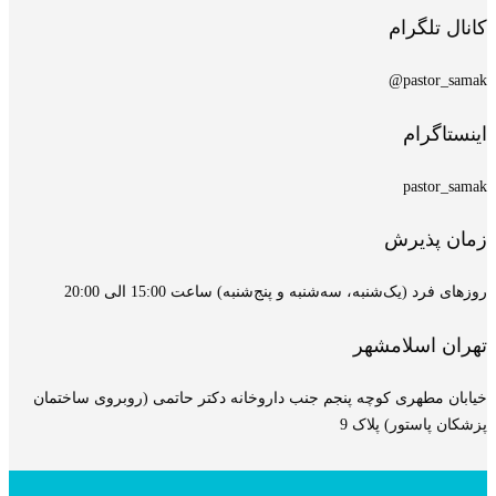
کانال تلگرام
pastor_samak@
اینستاگرام
pastor_samak
زمان پذیرش
روزهای فرد (یک‌شنبه، سه‌شنبه و پنج‌شنبه) ساعت 15:00 الی 20:00
تهران اسلامشهر
خیابان مطهری کوچه پنجم جنب داروخانه دکتر حاتمی (روبروی ساختمان
پزشکان پاستور) پلاک 9