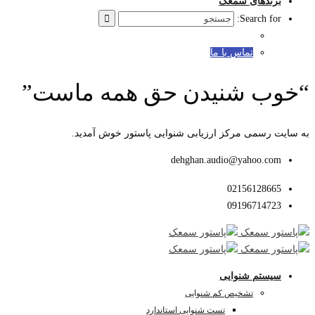
برندهای سمعک
Search for:
تماس با ما
“خوب شنیدن حق همه ماست”
به سایت رسمی مرکز ارزیابی شنوایی پاستور خوش آمدید.
dehghan.audio@yahoo.com
02156128665
09196714723
سیستم شنوایی
تشخیص کم شنوایی
تست شنوایی استاندارد