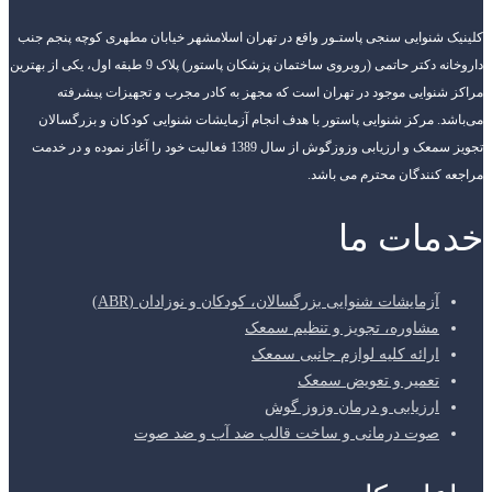
کلینیک شنوایی سنجی پاستـور واقع در تهران اسلامشهر خیابان مطهری کوچه پنجم جنب
داروخانه دکتر حاتمی (روبروی ساختمان پزشکان پاستور) پلاک 9 طبقه اول، یکی از بهترین
مراکز شنوایی موجود در تهران است که مجهز به کادر مجرب و تجهیزات پیشرفته
می‌باشد. مرکز شنوایی پاستور با هدف انجام آزمایشات شنوایی کودکان و بزرگسالان
تجویز سمعک و ارزیابی وزوزگوش از سال 1389 فعالیت خود را آغاز نموده و در خدمت
مراجعه کنندگان محترم می باشد.
خدمات ما
آزمایشات شنوایی بزرگسالان، کودکان و نوزادان (ABR)
مشاوره، تجویز و تنظیم سمعک
ارائه کلیه لوازم جانبی سمعک
تعمیر و تعویض سمعک
ارزیابی و درمان وزوز گوش
صوت درمانی و ساخت قالب ضد آب و ضد صوت