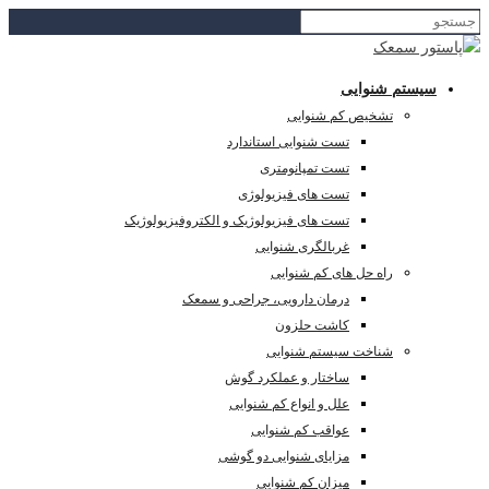
سیستم شنوایی
تشخیص کم شنوایی
تست شنوایی استاندارد
تست تمپانومتری
تست های فیزیولوژی
تست های فیزیولوژیک و الکتروفیزیولوژیک
غربالگری شنوایی
راه حل های کم شنوایی
درمان دارویی، جراحی و سمعک
کاشت حلزون
شناخت سیستم شنوایی
ساختار و عملکرد گوش
علل و انواع کم شنوایی
عواقب کم شنوایی
مزایای شنوایی دو گوشی
میزان کم شنوایی