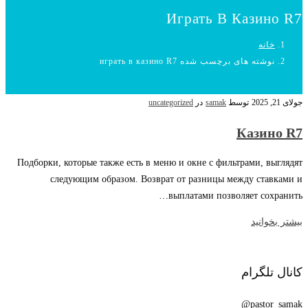
Играть В Казино R7
خانه
نوشته های برچسب شده играть в казино R7
جولای 21, 2025
توسط
samak
در
uncategorized
Казино R7
Подборки, которые также есть в меню и окне с фильтрами, выглядят
следующим образом. Возврат от разницы между ставками и
выплатами позволяет сохранить…
بیشتر بخوانید
کانال تلگرام
pastor_samak@