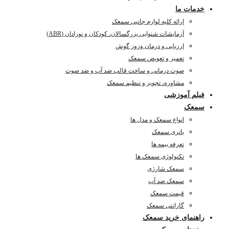
خدمات ما
ارائه کلیه لوازم جانبی سمعک
آزمایشات شنوایی بزرگسالان، کودکان و نوزادان (ABR)
ارزیابی و درمان وزوز گوش
تعمیر و تعویض سمعک
صوت درمانی و ساخت قالب ضد آب و ضد صوت
مشاوره، تجویز و تنظیم سمعک
فیلم آموزشی
سمعک
انواع سمعک و مدل ها
باتری سمعک
تعرفه بیمه ها
تکنولوژی سمعک ها
سمعک شارژی
سمعک ضد آب
قیمت سمعک
گارانتی سمعک
راهنمای خرید سمعک