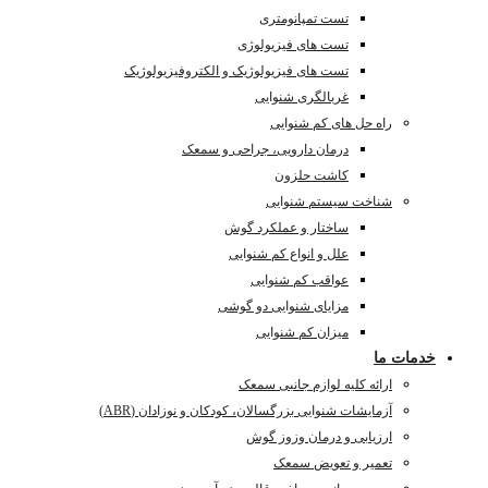
تست تمپانومتری
تست های فیزیولوژی
تست های فیزیولوژیک و الکتروفیزیولوژیک
غربالگری شنوایی
راه حل های کم شنوایی
درمان دارویی، جراحی و سمعک
کاشت حلزون
شناخت سیستم شنوایی
ساختار و عملکرد گوش
علل و انواع کم شنوایی
عواقب کم شنوایی
مزایای شنوایی دو گوشی
میزان کم شنوایی
خدمات ما
ارائه کلیه لوازم جانبی سمعک
آزمایشات شنوایی بزرگسالان، کودکان و نوزادان (ABR)
ارزیابی و درمان وزوز گوش
تعمیر و تعویض سمعک