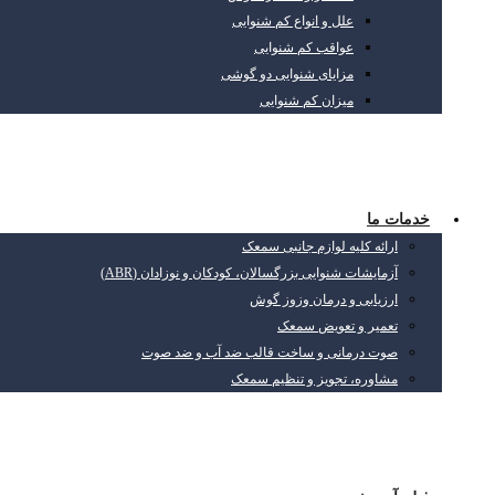
علل و انواع کم شنوایی
عواقب کم شنوایی
مزایای شنوایی دو گوشی
میزان کم شنوایی
خدمات ما
ارائه کلیه لوازم جانبی سمعک
آزمایشات شنوایی بزرگسالان، کودکان و نوزادان (ABR)
ارزیابی و درمان وزوز گوش
تعمیر و تعویض سمعک
صوت درمانی و ساخت قالب ضد آب و ضد صوت
مشاوره، تجویز و تنظیم سمعک