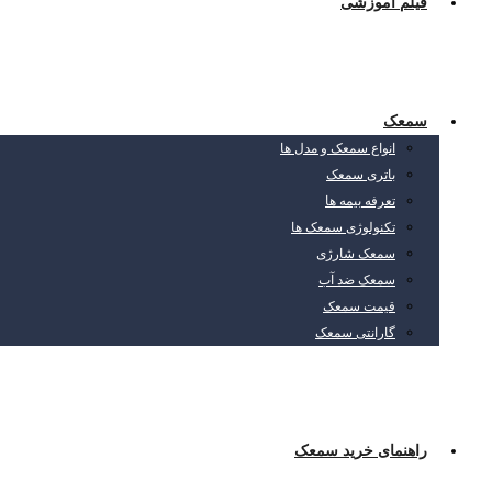
فیلم آموزشی
سمعک
انواع سمعک و مدل ها
باتری سمعک
تعرفه بیمه ها
تکنولوژی سمعک ها
سمعک شارژی
سمعک ضد آب
قیمت سمعک
گارانتی سمعک
راهنمای خرید سمعک