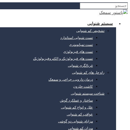
سیستم شنوایی
تشخیص کم شنوایی
تست شنوایی استاندارد
تست تمپانومتری
تست های فیزیولوژی
تست های فیزیولوژیک و الکتروفیزیولوژیک
غربالگری شنوایی
راه حل های کم شنوایی
درمان دارویی، جراحی و سمعک
کاشت حلزون
شناخت سیستم شنوایی
ساختار و عملکرد گوش
علل و انواع کم شنوایی
عواقب کم شنوایی
مزایای شنوایی دو گوشی
میزان کم شنوایی