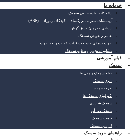
خدمات ما
ارائه کلیه لوازم جانبی سمعک
آزمایشات شنوایی بزرگسالان، کودکان و نوزادان (ABR)
ارزیابی و درمان وزوز گوش
تعمیر و تعویض سمعک
صوت درمانی و ساخت قالب ضد آب و ضد صوت
مشاوره، تجویز و تنظیم سمعک
فیلم آموزشی
سمعک
انواع سمعک و مدل ها
باتری سمعک
تعرفه بیمه ها
تکنولوژی سمعک ها
سمعک شارژی
سمعک ضد آب
قیمت سمعک
گارانتی سمعک
راهنمای خرید سمعک