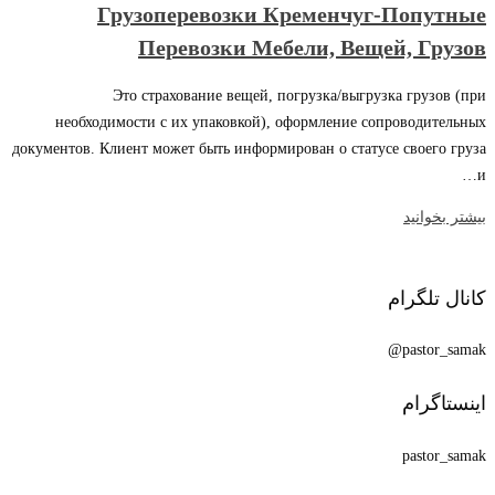
Грузоперевозки Кременчуг-Попутные
Перевозки Мебели, Вещей, Грузов
Это страхование вещей, погрузка/выгрузка грузов (при
необходимости с их упаковкой), оформление сопроводительных
документов. Клиент может быть информирован о статусе своего груза
и…
بیشتر بخوانید
کانال تلگرام
pastor_samak@
اینستاگرام
pastor_samak