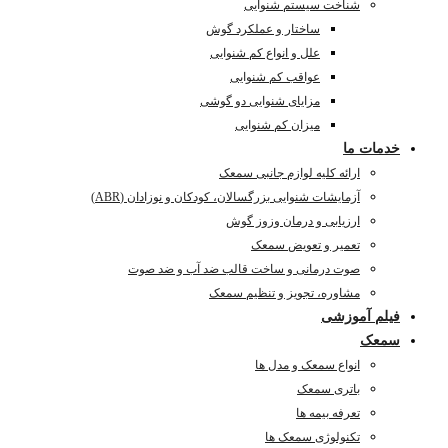
شناخت سیستم شنوایی
ساختار و عملکرد گوش
علل و انواع کم شنوایی
عواقب کم شنوایی
مزایای شنوایی دو گوشی
میزان کم شنوایی
خدمات ما
ارائه کلیه لوازم جانبی سمعک
آزمایشات شنوایی بزرگسالان، کودکان و نوزادان (ABR)
ارزیابی و درمان وزوز گوش
تعمیر و تعویض سمعک
صوت درمانی و ساخت قالب ضد آب و ضد صوت
مشاوره، تجویز و تنظیم سمعک
فیلم آموزشی
سمعک
انواع سمعک و مدل ها
باتری سمعک
تعرفه بیمه ها
تکنولوژی سمعک ها