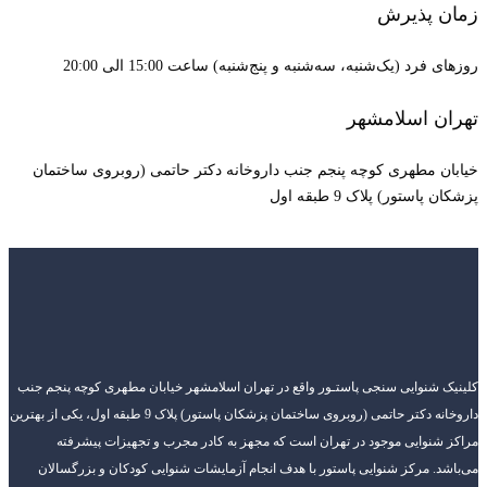
زمان پذیرش
روزهای فرد (یک‌شنبه، سه‌شنبه و پنج‌شنبه) ساعت 15:00 الی 20:00
تهران اسلامشهر
خیابان مطهری کوچه پنجم جنب داروخانه دکتر حاتمی (روبروی ساختمان
پزشکان پاستور) پلاک 9 طبقه اول
کلینیک شنوایی سنجی پاستـور واقع در تهران اسلامشهر خیابان مطهری کوچه پنجم جنب
داروخانه دکتر حاتمی (روبروی ساختمان پزشکان پاستور) پلاک 9 طبقه اول، یکی از بهترین
مراکز شنوایی موجود در تهران است که مجهز به کادر مجرب و تجهیزات پیشرفته
می‌باشد. مرکز شنوایی پاستور با هدف انجام آزمایشات شنوایی کودکان و بزرگسالان