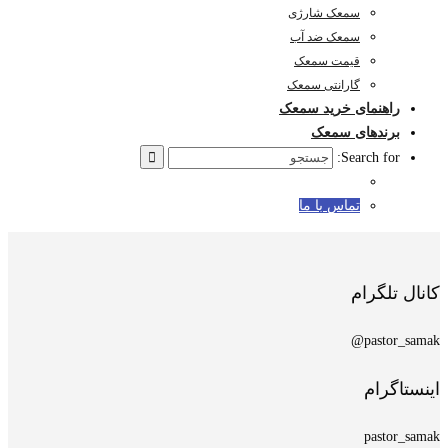
سمعک شارژی
سمعک ضد آب
قیمت سمعک
گارانتی سمعک
راهنمای خرید سمعک
برندهای سمعک
Search for:
تماس با ما
کانال تلگرام
pastor_samak@
اینستاگرام
pastor_samak