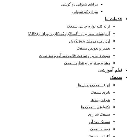
مزایای شنوایی دو گوشی
میزان کم شنوایی
خدمات ما
ارائه کلیه لوازم جانبی سمعک
آزمایشات شنوایی بزرگسالان، کودکان و نوزادان (ABR)
ارزیابی و درمان وزوز گوش
تعمیر و تعویض سمعک
صوت درمانی و ساخت قالب ضد آب و ضد صوت
مشاوره، تجویز و تنظیم سمعک
فیلم آموزشی
سمعک
انواع سمعک و مدل ها
باتری سمعک
تعرفه بیمه ها
تکنولوژی سمعک ها
سمعک شارژی
سمعک ضد آب
قیمت سمعک
گارانتی سمعک