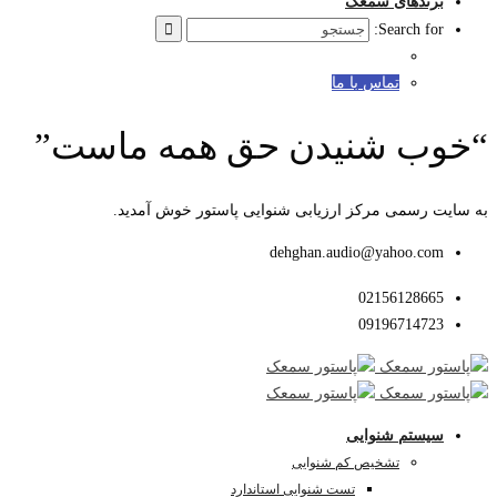
برندهای سمعک
Search for:
تماس با ما
“خوب شنیدن حق همه ماست”
به سایت رسمی مرکز ارزیابی شنوایی پاستور خوش آمدید.
dehghan.audio@yahoo.com
02156128665
09196714723
سیستم شنوایی
تشخیص کم شنوایی
تست شنوایی استاندارد