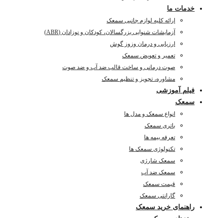
خدمات ما
ارائه کلیه لوازم جانبی سمعک
آزمایشات شنوایی بزرگسالان، کودکان و نوزادان (ABR)
ارزیابی و درمان وزوز گوش
تعمیر و تعویض سمعک
صوت درمانی و ساخت قالب ضد آب و ضد صوت
مشاوره، تجویز و تنظیم سمعک
فیلم آموزشی
سمعک
انواع سمعک و مدل ها
باتری سمعک
تعرفه بیمه ها
تکنولوژی سمعک ها
سمعک شارژی
سمعک ضد آب
قیمت سمعک
گارانتی سمعک
راهنمای خرید سمعک