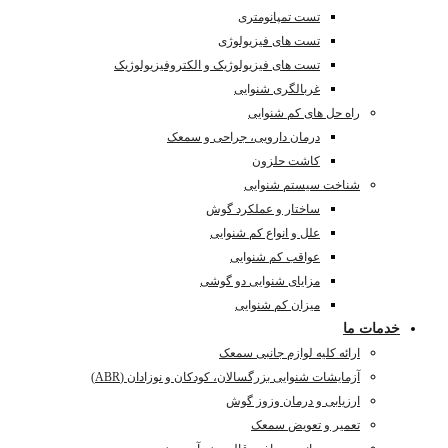
تست تمپانومتری
تست های فیزیولوژی
تست های فیزیولوژیک و الکتروفیزیولوژیک
غربالگری شنوایی
راه حل های کم شنوایی
درمان دارویی، جراحی و سمعک
کاشت حلزون
شناخت سیستم شنوایی
ساختار و عملکرد گوش
علل و انواع کم شنوایی
عواقب کم شنوایی
مزایای شنوایی دو گوشی
میزان کم شنوایی
خدمات ما
ارائه کلیه لوازم جانبی سمعک
آزمایشات شنوایی بزرگسالان، کودکان و نوزادان (ABR)
ارزیابی و درمان وزوز گوش
تعمیر و تعویض سمعک