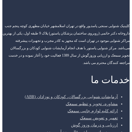
کلینیک شنوایی سنجی پاستـور واقع در تهران اسلامشهر خیابان مطهری کوچه پنجم جنب
داروخانه دکتر حاتمی (روبروی ساختمان پزشکان پاستور) پلاک 9 طبقه اول، یکی از بهترین
مراکز شنوایی موجود در تهران است که مجهز به کادر مجرب و تجهیزات پیشرفته
می‌باشد. مرکز شنوایی پاستور با هدف انجام آزمایشات شنوایی کودکان و بزرگسالان
تجویز سمعک و ارزیابی وزوزگوش از سال 1389 فعالیت خود را آغاز نموده و در خدمت
مراجعه کنندگان محترم می باشد.
خدمات ما
آزمایشات شنوایی بزرگسالان، کودکان و نوزادان (ABR)
مشاوره، تجویز و تنظیم سمعک
ارائه کلیه لوازم جانبی سمعک
تعمیر و تعویض سمعک
ارزیابی و درمان وزوز گوش