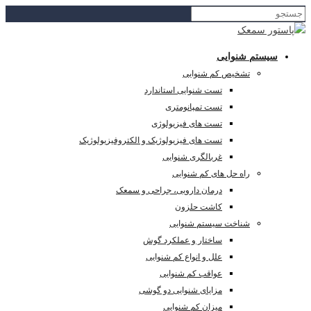
سیستم شنوایی
تشخیص کم شنوایی
تست شنوایی استاندارد
تست تمپانومتری
تست های فیزیولوژی
تست های فیزیولوژیک و الکتروفیزیولوژیک
غربالگری شنوایی
راه حل های کم شنوایی
درمان دارویی، جراحی و سمعک
کاشت حلزون
شناخت سیستم شنوایی
ساختار و عملکرد گوش
علل و انواع کم شنوایی
عواقب کم شنوایی
مزایای شنوایی دو گوشی
میزان کم شنوایی