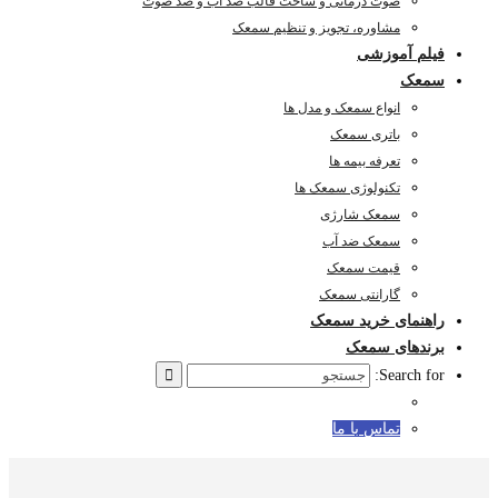
صوت درمانی و ساخت قالب ضد آب و ضد صوت
مشاوره، تجویز و تنظیم سمعک
فیلم آموزشی
سمعک
انواع سمعک و مدل ها
باتری سمعک
تعرفه بیمه ها
تکنولوژی سمعک ها
سمعک شارژی
سمعک ضد آب
قیمت سمعک
گارانتی سمعک
راهنمای خرید سمعک
برندهای سمعک
Search for:
تماس با ما