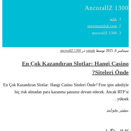
AncorallZ 1300
خانه
zenginsozluk.com
ancorallZ 1300
سپتامبر 4, 2025
توسط
samak
در
ancorallZ 1300
En Çok Kazandıran Slotlar: Hangi Casino
Siteleri Önde?
En Çok Kazandıran Slotlar: Hangi Casino Siteleri Önde? Free spin adediyle
hiç risk almadan para kazanma şansınız devam edecek. Ancak RTP’si
yüksek…
بیشتر بخوانید