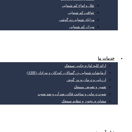
علل و انواع کم شنوایی
عواقب کم شنوایی
مزایای شنوایی دو گوشی
میزان کم شنوایی
خدمات ما
ارائه کلیه لوازم جانبی سمعک
آزمایشات شنوایی بزرگسالان، کودکان و نوزادان (ABR)
ارزیابی و درمان وزوز گوش
تعمیر و تعویض سمعک
صوت درمانی و ساخت قالب ضد آب و ضد صوت
مشاوره، تجویز و تنظیم سمعک