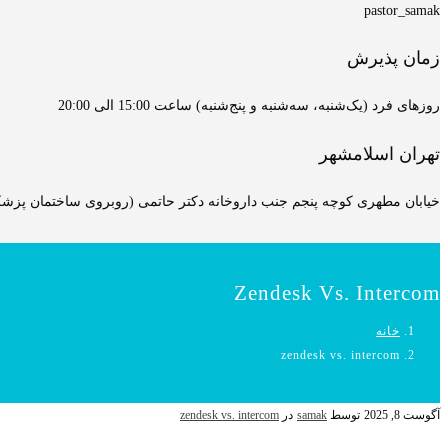
pastor_samak
زمان پذیرش
روزهای فرد (یک‌شنبه، سه‌شنبه و پنج‌شنبه) ساعت 15:00 الی 20:00
تهران اسلامشهر
خیابان مطهری کوچه پنجم جنب داروخانه دکتر حاتمی (روبروی ساختمان پزشکان
Zendesk Vs. Intercom
خانه
zendesk vs. intercom
آگوست 8, 2025
توسط
samak
در
zendesk vs. intercom