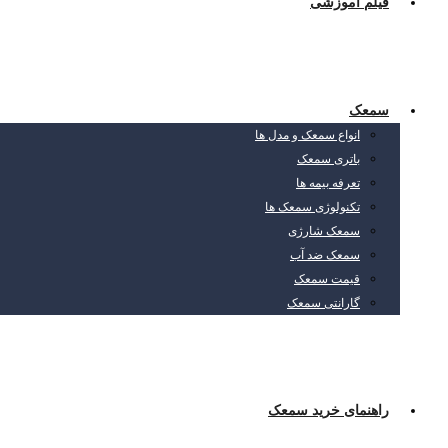
فیلم آموزشی
سمعک
انواع سمعک و مدل ها
باتری سمعک
تعرفه بیمه ها
تکنولوژی سمعک ها
سمعک شارژی
سمعک ضد آب
قیمت سمعک
گارانتی سمعک
راهنمای خرید سمعک