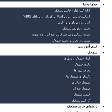
خدمات ما
ارائه کلیه لوازم جانبی سمعک
آزمایشات شنوایی بزرگسالان، کودکان و نوزادان (ABR)
ارزیابی و درمان وزوز گوش
تعمیر و تعویض سمعک
صوت درمانی و ساخت قالب ضد آب و ضد صوت
مشاوره، تجویز و تنظیم سمعک
فیلم آموزشی
سمعک
انواع سمعک و مدل ها
باتری سمعک
تعرفه بیمه ها
تکنولوژی سمعک ها
سمعک شارژی
سمعک ضد آب
قیمت سمعک
گارانتی سمعک
راهنمای خرید سمعک