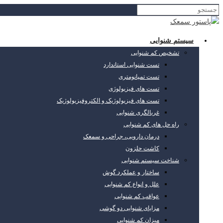
سیستم شنوایی
تشخیص کم شنوایی
تست شنوایی استاندارد
تست تمپانومتری
تست های فیزیولوژی
تست های فیزیولوژیک و الکتروفیزیولوژیک
غربالگری شنوایی
راه حل های کم شنوایی
درمان دارویی، جراحی و سمعک
کاشت حلزون
شناخت سیستم شنوایی
ساختار و عملکرد گوش
علل و انواع کم شنوایی
عواقب کم شنوایی
مزایای شنوایی دو گوشی
میزان کم شنوایی