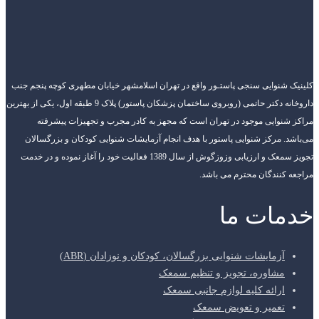
کلینیک شنوایی سنجی پاستـور واقع در تهران اسلامشهر خیابان مطهری کوچه پنجم جنب
داروخانه دکتر حاتمی (روبروی ساختمان پزشکان پاستور) پلاک 9 طبقه اول، یکی از بهترین
مراکز شنوایی موجود در تهران است که مجهز به کادر مجرب و تجهیزات پیشرفته
می‌باشد. مرکز شنوایی پاستور با هدف انجام آزمایشات شنوایی کودکان و بزرگسالان
تجویز سمعک و ارزیابی وزوزگوش از سال 1389 فعالیت خود را آغاز نموده و در خدمت
مراجعه کنندگان محترم می باشد.
خدمات ما
آزمایشات شنوایی بزرگسالان، کودکان و نوزادان (ABR)
مشاوره، تجویز و تنظیم سمعک
ارائه کلیه لوازم جانبی سمعک
تعمیر و تعویض سمعک