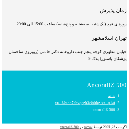
زمان پذیرش
روزهای فرد (یک‌شنبه، سه‌شنبه و پنج‌شنبه) ساعت 15:00 الی 20:00
تهران اسلامشهر
خیابان مطهری کوچه پنجم جنب داروخانه دکتر حاتمی (روبروی ساختمان
پزشکان پاستور) پلاک 9
AncorallZ 500
خانه
xn--80abb7abvqcgh3c0dtbg.xn--p1ai
ancorallZ 500
آگوست 25, 2025
توسط
samak
در
ancorallZ 500