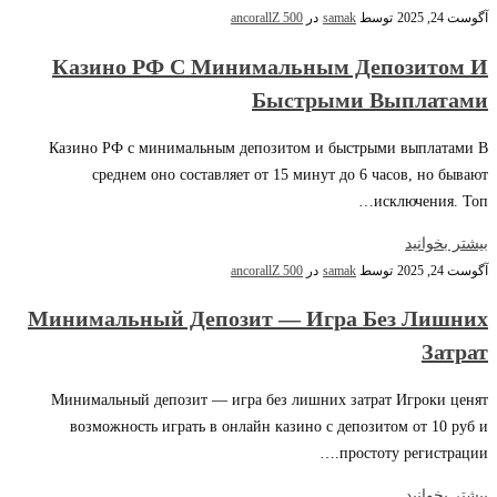
آگوست 24, 2025
توسط
samak
در
ancorallZ 500
Казино РФ С Минимальным Депозитом И
Быстрыми Выплатами
Казино РФ с минимальным депозитом и быстрыми выплатами В
среднем оно составляет от 15 минут до 6 часов, но бывают
исключения. Топ…
بیشتر بخوانید
آگوست 24, 2025
توسط
samak
در
ancorallZ 500
Минимальный Депозит — Игра Без Лишних
Затрат
Минимальный депозит — игра без лишних затрат Игроки ценят
возможность играть в онлайн казино с депозитом от 10 руб и
простоту регистрации.…
بیشتر بخوانید