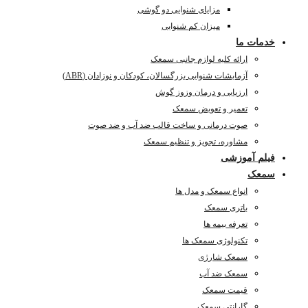
مزایای شنوایی دو گوشی
میزان کم شنوایی
خدمات ما
ارائه کلیه لوازم جانبی سمعک
آزمایشات شنوایی بزرگسالان، کودکان و نوزادان (ABR)
ارزیابی و درمان وزوز گوش
تعمیر و تعویض سمعک
صوت درمانی و ساخت قالب ضد آب و ضد صوت
مشاوره، تجویز و تنظیم سمعک
فیلم آموزشی
سمعک
انواع سمعک و مدل ها
باتری سمعک
تعرفه بیمه ها
تکنولوژی سمعک ها
سمعک شارژی
سمعک ضد آب
قیمت سمعک
گارانتی سمعک