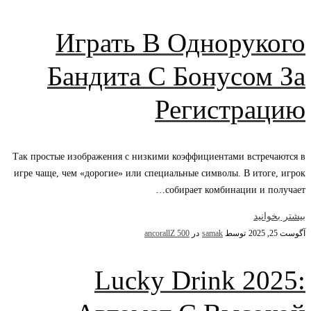
Играть В Однорукого
Бандита С Бонусом За
Регистрацию
Так простые изображения с низкими коэффициентами встречаются в
игре чаще, чем «дорогие» или специальные символы. В итоге, игрок
собирает комбинации и получает…
بیشتر بخوانید
آگوست 25, 2025
توسط
samak
در
ancorallZ 500
Lucky Drink 2025: