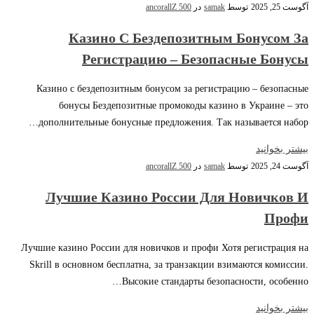
آگوست 25, 2025
توسط
samak
در
ancorallZ 500
Казино С Бездепозитным Бонусом За
Регистрацию – Безопасные Бонусы
Казино с бездепозитным бонусом за регистрацию – безопасные
бонусы Бездепозитные промокоды казино в Украине – это
дополнительные бонусные предложения. Так называется набор…
بیشتر بخوانید
آگوست 24, 2025
توسط
samak
در
ancorallZ 500
Лучшие Казино России Для Новичков И
Профи
Лучшие казино России для новичков и профи Хотя регистрация на
Skrill в основном бесплатна, за транзакции взимаются комиссии.
Высокие стандарты безопасности, особенно…
بیشتر بخوانید