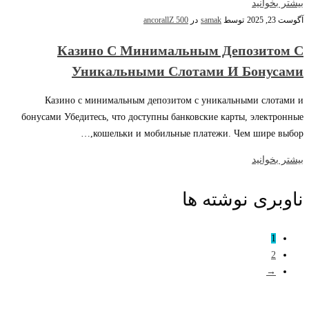
بیشتر بخوانید
آگوست 23, 2025
توسط
samak
در
ancorallZ 500
Казино С Минимальным Депозитом С
Уникальными Слотами И Бонусами
Казино с минимальным депозитом с уникальными слотами и
бонусами Убедитесь, что доступны банковские карты, электронные
кошельки и мобильные платежи. Чем шире выбор,…
بیشتر بخوانید
ناوبری نوشته ها
1
2
→