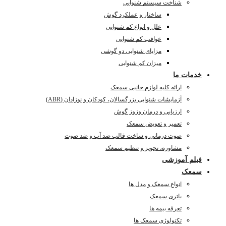
شناخت سیستم شنوایی
ساختار و عملکرد گوش
علل و انواع کم شنوایی
عواقب کم شنوایی
مزایای شنوایی دو گوشی
میزان کم شنوایی
خدمات ما
ارائه کلیه لوازم جانبی سمعک
آزمایشات شنوایی بزرگسالان، کودکان و نوزادان (ABR)
ارزیابی و درمان وزوز گوش
تعمیر و تعویض سمعک
صوت درمانی و ساخت قالب ضد آب و ضد صوت
مشاوره، تجویز و تنظیم سمعک
فیلم آموزشی
سمعک
انواع سمعک و مدل ها
باتری سمعک
تعرفه بیمه ها
تکنولوژی سمعک ها