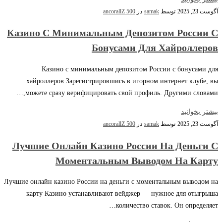
آگوست 23, 2025
توسط
samak
در
ancorallZ 500
Казино С Минимальным Депозитом России С
Бонусами Для Хайроллеров
Казино с минимальным депозитом России с бонусами для
хайроллеров Зарегистрировшись в игорном интернет клубе, вы
можете сразу верифицировать свой профиль. Другими словами,…
بیشتر بخوانید
آگوست 23, 2025
توسط
samak
در
ancorallZ 500
Лучшие Онлайн Казино России На Деньги С
Моментальным Выводом На Карту
Лучшие онлайн казино России на деньги с моментальным выводом на
карту Казино устанавливают вейджер — нужное для отыгрыша
количество ставок. Он определяет…