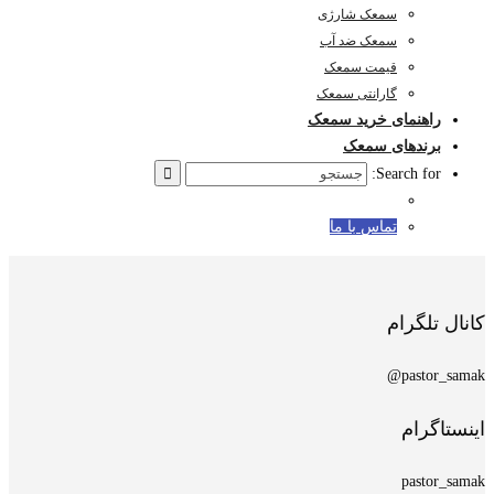
سمعک شارژی
سمعک ضد آب
قیمت سمعک
گارانتی سمعک
راهنمای خرید سمعک
برندهای سمعک
Search for:
تماس با ما
کانال تلگرام
pastor_samak@
اینستاگرام
pastor_samak