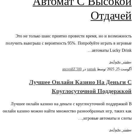
Автомат С Высокой
Отдачей
Это не только шанс приятно провести время, но и возможность
получить выигрыш с вероятность 95%. Попробуйте играть в игровые
автоматы Lucky Drink…
بیشتر بخوانید
آگوست 25, 2025
توسط
samak
در
ancorallZ 500
Лучшее Онлайн Казино На Деньги С
Круглосуточной Поддержкой
Лучшее онлайн казино на деньги с круглосуточной поддержкой В
онлайн казино можно найти множество разнообразных игр, таких как
игровые автоматы и слоты,…
بیشتر بخوانید