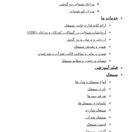
مزایای شنوایی دو گوشی
میزان کم شنوایی
خدمات ما
ارائه کلیه لوازم جانبی سمعک
آزمایشات شنوایی بزرگسالان، کودکان و نوزادان (ABR)
ارزیابی و درمان وزوز گوش
تعمیر و تعویض سمعک
صوت درمانی و ساخت قالب ضد آب و ضد صوت
مشاوره، تجویز و تنظیم سمعک
فیلم آموزشی
سمعک
انواع سمعک و مدل ها
باتری سمعک
تعرفه بیمه ها
تکنولوژی سمعک ها
سمعک شارژی
سمعک ضد آب
قیمت سمعک
گارانتی سمعک