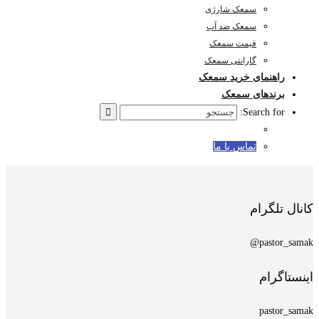
سمعک شارژی
سمعک ضد آب
قیمت سمعک
گارانتی سمعک
راهنمای خرید سمعک
برندهای سمعک
Search for:
تماس با ما
کانال تلگرام
pastor_samak@
اینستاگرام
pastor_samak