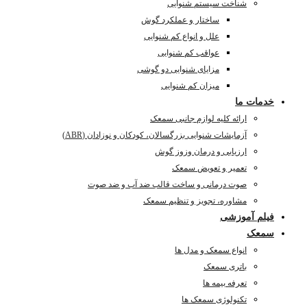
شناخت سیستم شنوایی
ساختار و عملکرد گوش
علل و انواع کم شنوایی
عواقب کم شنوایی
مزایای شنوایی دو گوشی
میزان کم شنوایی
خدمات ما
ارائه کلیه لوازم جانبی سمعک
آزمایشات شنوایی بزرگسالان، کودکان و نوزادان (ABR)
ارزیابی و درمان وزوز گوش
تعمیر و تعویض سمعک
صوت درمانی و ساخت قالب ضد آب و ضد صوت
مشاوره، تجویز و تنظیم سمعک
فیلم آموزشی
سمعک
انواع سمعک و مدل ها
باتری سمعک
تعرفه بیمه ها
تکنولوژی سمعک ها