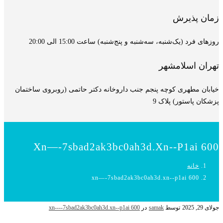
زمان پذیرش
روزهای فرد (یک‌شنبه، سه‌شنبه و پنج‌شنبه) ساعت 15:00 الی 20:00
تهران اسلامشهر
خیابان مطهری کوچه پنجم جنب داروخانه دکتر حاتمی (روبروی ساختمان
پزشکان پاستور) پلاک 9
Xn—-7sbad2ak3bc0ah3d.xn--p1ai 600
خانه
xn—-7sbad2ak3bc0ah3d.xn--p1ai 600
جولای 29, 2025
توسط
samak
در
xn----7sbad2ak3bc0ah3d.xn--p1ai 600