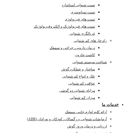
تست شنوایی استاندارد
تست تمپانومتری
تست های فیزیولوژی
تست های فیزیولوژیک و الکتروفیزیولوژیک
غربالگری شنوایی
راه حل های کم شنوایی
درمان دارویی، جراحی و سمعک
کاشت حلزون
شناخت سیستم شنوایی
ساختار و عملکرد گوش
علل و انواع کم شنوایی
عواقب کم شنوایی
مزایای شنوایی دو گوشی
میزان کم شنوایی
خدمات ما
ارائه کلیه لوازم جانبی سمعک
آزمایشات شنوایی بزرگسالان، کودکان و نوزادان (ABR)
ارزیابی و درمان وزوز گوش