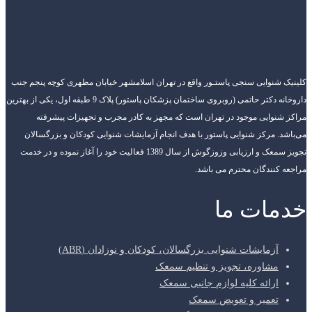
کلینیک شنوایی سنجی پاستـور واقع در تهران اسلامشهر خیابان مطهری کوچه پنجم جنب
داروخانه دکتر حاتمی (روبروی ساختمان پزشکان پاستور) پلاک 9 طبقه اول، یکی از بهترین
مراکز شنوایی موجود در تهران است که مجهز به کادر مجرب و تجهیزات پیشرفته
می‌باشد. مرکز شنوایی پاستور با هدف انجام آزمایشات شنوایی کودکان و بزرگسالان
تجویز سمعک و ارزیابی وزوزگوش از سال 1389 فعالیت خود را آغاز نموده و در خدمت
مراجعه کنندگان محترم می باشد.
خدمات ما
آزمایشات شنوایی بزرگسالان، کودکان و نوزادان (ABR)
مشاوره، تجویز و تنظیم سمعک
ارائه کلیه لوازم جانبی سمعک
تعمیر و تعویض سمعک