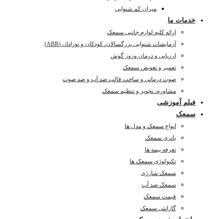
میزان کم شنوایی
خدمات ما
ارائه کلیه لوازم جانبی سمعک
آزمایشات شنوایی بزرگسالان، کودکان و نوزادان (ABR)
ارزیابی و درمان وزوز گوش
تعمیر و تعویض سمعک
صوت درمانی و ساخت قالب ضد آب و ضد صوت
مشاوره، تجویز و تنظیم سمعک
فیلم آموزشی
سمعک
انواع سمعک و مدل ها
باتری سمعک
تعرفه بیمه ها
تکنولوژی سمعک ها
سمعک شارژی
سمعک ضد آب
قیمت سمعک
گارانتی سمعک