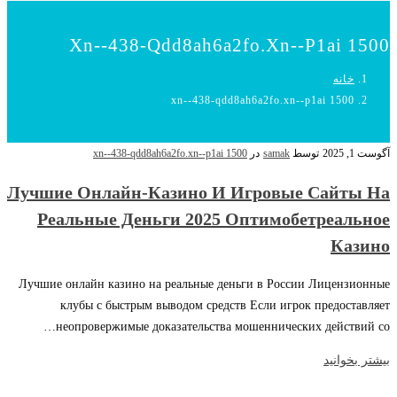
Xn--438-Qdd8ah6a2fo.xn--p1ai 1500
خانه
xn--438-qdd8ah6a2fo.xn--p1ai 1500
آگوست 1, 2025
توسط
samak
در
xn--438-qdd8ah6a2fo.xn--p1ai 1500
Лучшие Онлайн-Казино И Игровые Сайты На
Реальные Деньги 2025 Оптимобетреальное
Казино
Лучшие онлайн казино на реальные деньги в России Лицензионные
клубы с быстрым выводом средств Если игрок предоставляет
неопровержимые доказательства мошеннических действий со…
بیشتر بخوانید