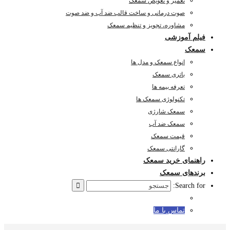
تعمیر و تعویض سمعک
صوت درمانی و ساخت قالب ضد آب و ضد صوت
مشاوره، تجویز و تنظیم سمعک
فیلم آموزشی
سمعک
انواع سمعک و مدل ها
باتری سمعک
تعرفه بیمه ها
تکنولوژی سمعک ها
سمعک شارژی
سمعک ضد آب
قیمت سمعک
گارانتی سمعک
راهنمای خرید سمعک
برندهای سمعک
Search for:
تماس با ما