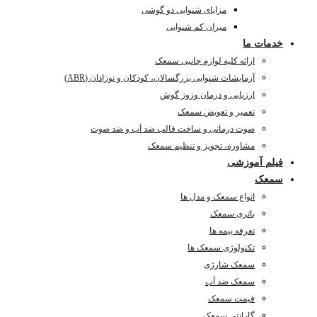
مزایای شنوایی دو گوشی
میزان کم شنوایی
خدمات ما
ارائه کلیه لوازم جانبی سمعک
آزمایشات شنوایی بزرگسالان، کودکان و نوزادان (ABR)
ارزیابی و درمان وزوز گوش
تعمیر و تعویض سمعک
صوت درمانی و ساخت قالب ضد آب و ضد صوت
مشاوره، تجویز و تنظیم سمعک
فیلم آموزشی
سمعک
انواع سمعک و مدل ها
باتری سمعک
تعرفه بیمه ها
تکنولوژی سمعک ها
سمعک شارژی
سمعک ضد آب
قیمت سمعک
گارانتی سمعک