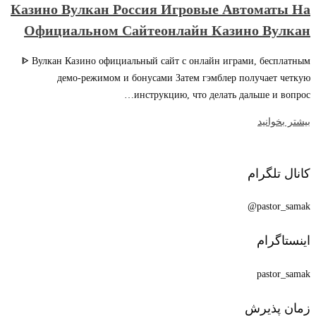
Казино Вулкан Россия Игровые Автоматы На
Официальном Сайтеонлайн Казино Вулкан
ᐈ Вулкан Казино официальный сайт с онлайн играми, бесплатным
демо-режимом и бонусами Затем гэмблер получает четкую
инструкцию, что делать дальше и вопрос…
بیشتر بخوانید
کانال تلگرام
pastor_samak@
اینستاگرام
pastor_samak
زمان پذیرش