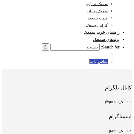
سمعک شارژی
سمعک ضد آب
قیمت سمعک
گارانتی سمعک
راهنمای خرید سمعک
برندهای سمعک
Search for:
تماس با ما
کانال تلگرام
pastor_samak@
اینستاگرام
pastor_samak