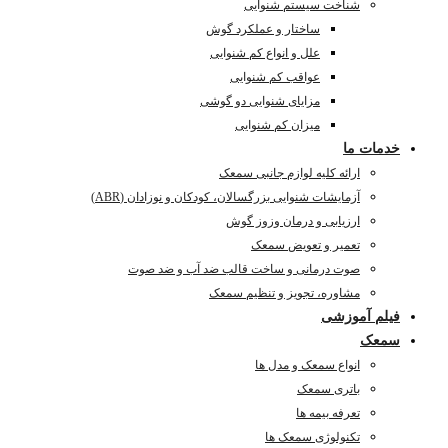
شناخت سیستم شنوایی
ساختار و عملکرد گوش
علل و انواع کم شنوایی
عواقب کم شنوایی
مزایای شنوایی دو گوشی
میزان کم شنوایی
خدمات ما
ارائه کلیه لوازم جانبی سمعک
آزمایشات شنوایی بزرگسالان، کودکان و نوزادان (ABR)
ارزیابی و درمان وزوز گوش
تعمیر و تعویض سمعک
صوت درمانی و ساخت قالب ضد آب و ضد صوت
مشاوره، تجویز و تنظیم سمعک
فیلم آموزشی
سمعک
انواع سمعک و مدل ها
باتری سمعک
تعرفه بیمه ها
تکنولوژی سمعک ها