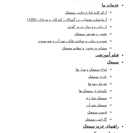
خدمات ما
ارائه کلیه لوازم جانبی سمعک
آزمایشات شنوایی بزرگسالان، کودکان و نوزادان (ABR)
ارزیابی و درمان وزوز گوش
تعمیر و تعویض سمعک
صوت درمانی و ساخت قالب ضد آب و ضد صوت
مشاوره، تجویز و تنظیم سمعک
فیلم آموزشی
سمعک
انواع سمعک و مدل ها
باتری سمعک
تعرفه بیمه ها
تکنولوژی سمعک ها
سمعک شارژی
سمعک ضد آب
قیمت سمعک
گارانتی سمعک
راهنمای خرید سمعک