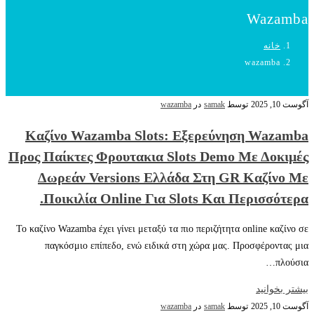
Wazamba
خانه
wazamba
آگوست 10, 2025
توسط
samak
در
wazamba
Καζίνο Wazamba Slots: Εξερεύνηση Wazamba
Προς Παίκτες Φρουτακια Slots Demo Με Δοκιμές
Δωρεάν Versions Ελλάδα Στη GR Καζίνο Με
Ποικιλία Online Για Slots Και Περισσότερα.
Το καζίνο Wazamba έχει γίνει μεταξύ τα πιο περιζήτητα online καζίνο σε
παγκόσμιο επίπεδο, ενώ ειδικά στη χώρα μας. Προσφέροντας μια
πλούσια…
بیشتر بخوانید
آگوست 10, 2025
توسط
samak
در
wazamba