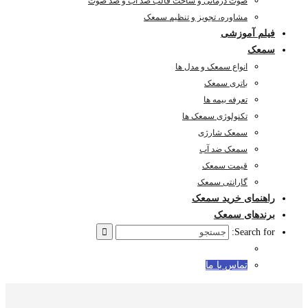
صوت درمانی و ساخت قالب ضد آب و ضد صوت
مشاوره، تجویز و تنظیم سمعک
فیلم آموزشی
سمعک
انواع سمعک و مدل ها
باتری سمعک
تعرفه بیمه ها
تکنولوژی سمعک ها
سمعک شارژی
سمعک ضد آب
قیمت سمعک
گارانتی سمعک
راهنمای خرید سمعک
برندهای سمعک
Search for:
تماس با ما