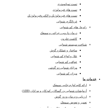
تست تمپانومتری
تست های فیزیولوژی
تست های فیزیولوژیک و الکتروفیزیولوژیک
غربالگری شنوایی
راه حل های کم شنوایی
درمان دارویی، جراحی و سمعک
کاشت حلزون
شناخت سیستم شنوایی
ساختار و عملکرد گوش
علل و انواع کم شنوایی
عواقب کم شنوایی
مزایای شنوایی دو گوشی
میزان کم شنوایی
خدمات ما
ارائه کلیه لوازم جانبی سمعک
آزمایشات شنوایی بزرگسالان، کودکان و نوزادان (ABR)
ارزیابی و درمان وزوز گوش
تعمیر و تعویض سمعک