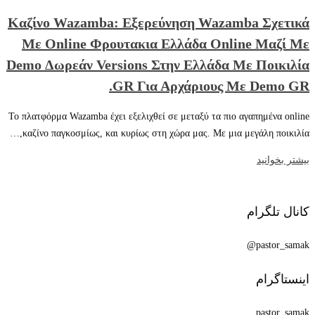
Καζίνο Wazamba: Εξερεύνηση Wazamba Σχετικά
Με Online Φρουτακια Ελλάδα Online Μαζί Με
Demo Δωρεάν Versions Στην Ελλάδα Με Ποικιλία
GR Για Αρχάριους Με Demo GR.
Το πλατφόρμα Wazamba έχει εξελιχθεί σε μεταξύ τα πιο αγαπημένα online
καζίνο παγκοσμίως, και κυρίως στη χώρα μας. Με μια μεγάλη ποικιλία,…
بیشتر بخوانید
کانال تلگرام
pastor_samak@
اینستاگرام
pastor_samak