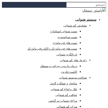
سیستم شنوایی
تشخیص کم شنوایی
تست شنوایی استاندارد
تست تمپانومتری
تست های فیزیولوژی
تست های فیزیولوژیک و الکتروفیزیولوژیک
غربالگری شنوایی
راه حل های کم شنوایی
درمان دارویی، جراحی و سمعک
کاشت حلزون
شناخت سیستم شنوایی
ساختار و عملکرد گوش
علل و انواع کم شنوایی
عواقب کم شنوایی
مزایای شنوایی دو گوشی
میزان کم شنوایی