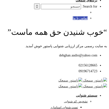
برندهای سمعک
Search for:
تماس با ما
“خوب شنیدن حق همه ماست”
به سایت رسمی مرکز ارزیابی شنوایی پاستور خوش آمدید.
dehghan.audio@yahoo.com
02156128665
09196714723
سیستم شنوایی
تشخیص کم شنوایی
تست شنوایی استاندارد