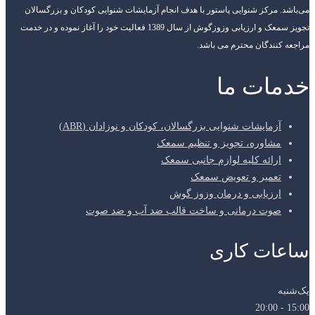
می‌باشد. مرکز شنوایی پاستور با هدف انجام آزمایشات شنوایی کودکان و بزرگسالان
تجویز سمعک و ارزیابی وزوزگوش از سال 1389 فعالیت خود را آغاز نموده و در خدمت
مراجعه کنندگان محترم می باشد.
خدمات ما
آزمایشات شنوایی بزرگسالان، کودکان و نوزادان (ABR)
مشاوره، تجویز و تنظیم سمعک
ارائه کلیه لوازم جانبی سمعک
تعمیر و تعویض سمعک
ارزیابی و درمان وزوز گوش
صوت درمانی و ساخت قالب ضد آب و ضد صوت
ساعات کاری
یک‌شنبه
15:00 - 20:00