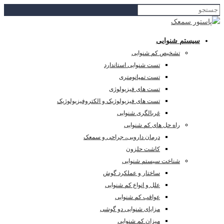
سیستم شنوایی
تشخیص کم شنوایی
تست شنوایی استاندارد
تست تمپانومتری
تست های فیزیولوژی
تست های فیزیولوژیک و الکتروفیزیولوژیک
غربالگری شنوایی
راه حل های کم شنوایی
درمان دارویی، جراحی و سمعک
کاشت حلزون
شناخت سیستم شنوایی
ساختار و عملکرد گوش
علل و انواع کم شنوایی
عواقب کم شنوایی
مزایای شنوایی دو گوشی
میزان کم شنوایی