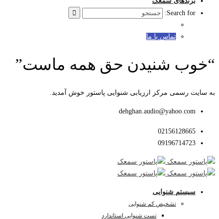
برندهای سمعک
Search for:
تماس با ما
“خوب شنیدن حق همه ماست”
به سایت رسمی مرکز ارزیابی شنوایی پاستور خوش آمدید.
dehghan.audio@yahoo.com
02156128665
09196714723
سیستم شنوایی
تشخیص کم شنوایی
تست شنوایی استاندارد