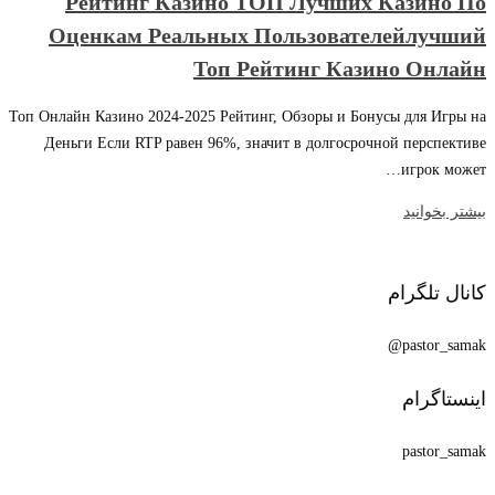
Рейтинг Казино ТОП Лучших Казино По
Оценкам Реальных Пользователейлучший
Топ Рейтинг Казино Онлайн
Топ Онлайн Казино 2024-2025 Рейтинг, Обзоры и Бонусы для Игры на
Деньги Если RTP равен 96%, значит в долгосрочной перспективе
игрок может…
بیشتر بخوانید
کانال تلگرام
pastor_samak@
اینستاگرام
pastor_samak