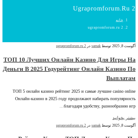
Ugrapromforum.ru 2
خانه
ugrapromforum.ru 2
آگوست 8, 2025
توسط
samak
در
ugrapromforum.ru 2
ТОП 10 Лучших Онлайн Казино Для Игры На
Деньги В 2025 Годурейтинг Онлайн Казино По
Выплатам
ТОП 5 онлайн казино рейтинг 2025 и самые лучшие casino online
Онлайн-казино в 2025 году продолжают набирать популярность
благодаря удобству, разнообразию игр…
بیشتر بخوانید
آگوست 8, 2025
توسط
samak
در
ugrapromforum.ru 2