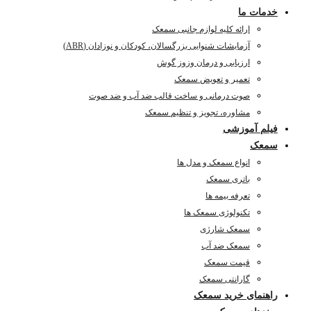
خدمات ما
ارائه کلیه لوازم جانبی سمعک
آزمایشات شنوایی بزرگسالان، کودکان و نوزادان (ABR)
ارزیابی و درمان وزوز گوش
تعمیر و تعویض سمعک
صوت درمانی و ساخت قالب ضد آب و ضد صوت
مشاوره، تجویز و تنظیم سمعک
فیلم آموزشی
سمعک
انواع سمعک و مدل ها
باتری سمعک
تعرفه بیمه ها
تکنولوژی سمعک ها
سمعک شارژی
سمعک ضد آب
قیمت سمعک
گارانتی سمعک
راهنمای خرید سمعک