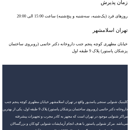
زمان پذیرش
روزهای فرد (یک‌شنبه، سه‌شنبه و پنج‌شنبه) ساعت 15:00 الی 20:00
تهران اسلامشهر
خیابان مطهری کوچه پنجم جنب داروخانه دکتر حاتمی (روبروی ساختمان
پزشکان پاستور) پلاک 9 طبقه اول
کلینیک شنوایی سنجی پاستـور واقع در تهران اسلامشهر خیابان مطهری کوچه پنجم جنب
داروخانه دکتر حاتمی (روبروی ساختمان پزشکان پاستور) پلاک 9 طبقه اول، یکی از بهترین
مراکز شنوایی موجود در تهران است که مجهز به کادر مجرب و تجهیزات پیشرفته
می‌باشد. مرکز شنوایی پاستور با هدف انجام آزمایشات شنوایی کودکان و بزرگسالان