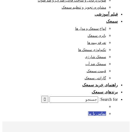
صوت درمانی و ساخت قالب ضد آب و ضد صوت
مشاوره، تجویز و تنظیم سمعک
فیلم آموزشی
سمعک
انواع سمعک و مدل ها
باتری سمعک
تعرفه بیمه ها
تکنولوژی سمعک ها
سمعک شارژی
سمعک ضد آب
قیمت سمعک
گارانتی سمعک
راهنمای خرید سمعک
برندهای سمعک
Search for:
تماس با ما