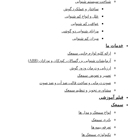
شناخت سیستم شنوایی
ساختار و عملکرد گوش
علل و انواع کم شنوایی
عواقب کم شنوایی
مزایای شنوایی دو گوشی
میزان کم شنوایی
خدمات ما
ارائه کلیه لوازم جانبی سمعک
آزمایشات شنوایی بزرگسالان، کودکان و نوزادان (ABR)
ارزیابی و درمان وزوز گوش
تعمیر و تعویض سمعک
صوت درمانی و ساخت قالب ضد آب و ضد صوت
مشاوره، تجویز و تنظیم سمعک
فیلم آموزشی
سمعک
انواع سمعک و مدل ها
باتری سمعک
تعرفه بیمه ها
تکنولوژی سمعک ها