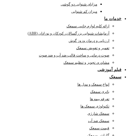
مزایای شنوایی دو گوشی
میزان کم شنوایی
خدمات ما
ارائه کلیه لوازم جانبی سمعک
آزمایشات شنوایی بزرگسالان، کودکان و نوزادان (ABR)
ارزیابی و درمان وزوز گوش
تعمیر و تعویض سمعک
صوت درمانی و ساخت قالب ضد آب و ضد صوت
مشاوره، تجویز و تنظیم سمعک
فیلم آموزشی
سمعک
انواع سمعک و مدل ها
باتری سمعک
تعرفه بیمه ها
تکنولوژی سمعک ها
سمعک شارژی
سمعک ضد آب
قیمت سمعک
گارانتی سمعک