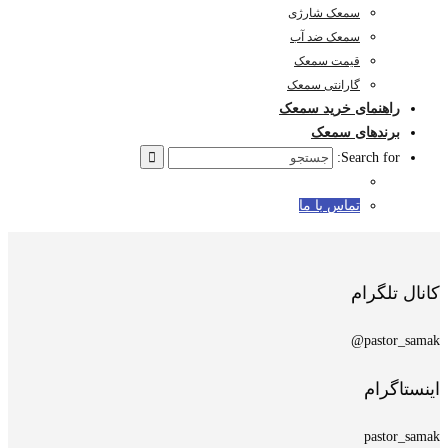
سمعک شارژی
سمعک ضد آب
قیمت سمعک
گارانتی سمعک
راهنمای خرید سمعک
برندهای سمعک
Search for:
تماس با ما
کانال تلگرام
pastor_samak@
اینستاگرام
pastor_samak