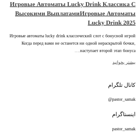
Игровые Автоматы Lucky Drink Классика С
Высокими ВыплатамиИгровые Автоматы
Lucky Drink 2025
Игровые автоматы lucky drink классический слот с бонусной игрой
Когда перед вами не останется ни одной нераскрытой бочки,
наступает второй этап бонуса.…
بیشتر بخوانید
کانال تلگرام
pastor_samak@
اینستاگرام
pastor_samak