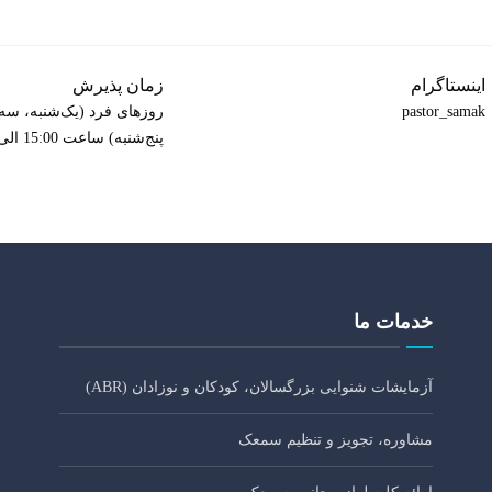
اینستاگرام
زمان پذیرش
pastor_samak
روزهای فرد (یک‌شنبه، سه‌
پنج‌شنبه) ساعت 15:00 الی 20:00
خدمات ما
آزمایشات شنوایی بزرگسالان، کودکان و نوزادان (ABR)
مشاوره، تجویز و تنظیم سمعک