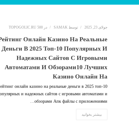
جولای 23, 2025
توسط
SAMAK
در
TOPOGOLIC.RU 500
Рейтинг Онлайн Казино На Реальные
Деньги В 2025 Топ-10 Популярных И
Надежных Сайтов С Игровыми
Автоматами И Обзорами10 Лучших
Казино Онлайн На
ейтинг онлайн казино на реальные деньги в 2025 топ-10
опулярных и надежных сайтов с игровыми автоматами и
обзорами Апк файлы с приложениями…
بیشتر بخوانید