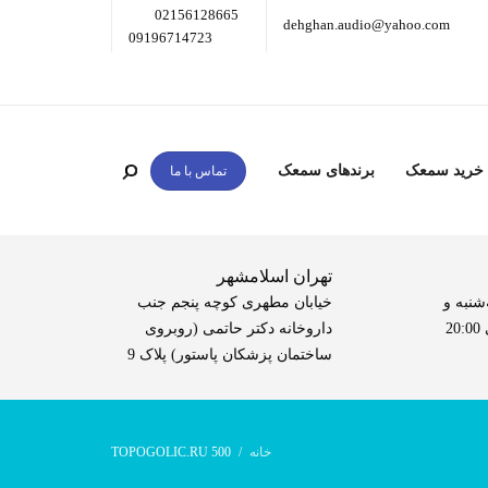
02156128665
dehghan.audio@yahoo.com
09196714723
 خرید سمعک
برندهای سمعک
تماس با ما
تهران اسلامشهر
شنبه و
خیابان مطهری کوچه پنجم جنب
داروخانه دکتر حاتمی (روبروی
ساختمان پزشکان پاستور) پلاک 9
خانه
TOPOGOLIC.RU 500