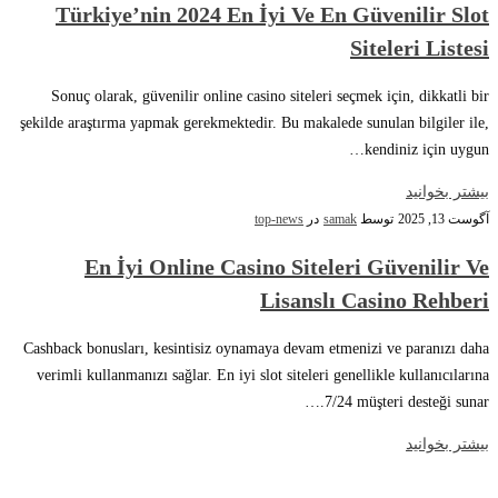
Türkiye’nin 2024 En İyi Ve En Güvenilir Slot
Siteleri Listesi
Sonuç olarak, güvenilir online casino siteleri seçmek için, dikkatli bir
şekilde araştırma yapmak gerekmektedir. Bu makalede sunulan bilgiler ile,
kendiniz için uygun…
بیشتر بخوانید
آگوست 13, 2025
توسط
samak
در
top-news
En İyi Online Casino Siteleri Güvenilir Ve
Lisanslı Casino Rehberi
Cashback bonusları, kesintisiz oynamaya devam etmenizi ve paranızı daha
verimli kullanmanızı sağlar. En iyi slot siteleri genellikle kullanıcılarına
7/24 müşteri desteği sunar.…
بیشتر بخوانید