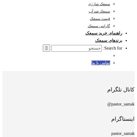
سمعک شارژی
سمعک ضد آب
قیمت سمعک
گارانتی سمعک
راهنمای خرید سمعک
برندهای سمعک
Search for:
تماس با ما
کانال تلگرام
pastor_samak@
اینستاگرام
pastor_samak