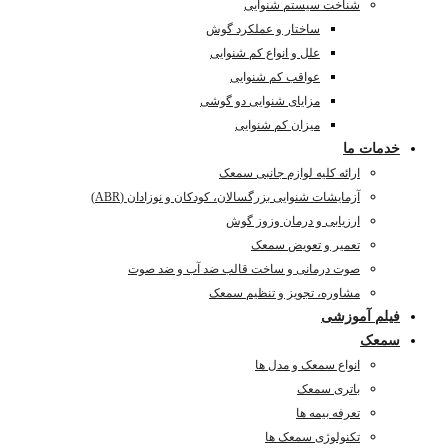
شناخت سیستم شنوایی
ساختار و عملکرد گوش
علل و انواع کم شنوایی
عواقب کم شنوایی
مزایای شنوایی دو گوشی
میزان کم شنوایی
خدمات ما
ارائه کلیه لوازم جانبی سمعک
آزمایشات شنوایی بزرگسالان، کودکان و نوزادان (ABR)
ارزیابی و درمان وزوز گوش
تعمیر و تعویض سمعک
صوت درمانی و ساخت قالب ضد آب و ضد صوت
مشاوره، تجویز و تنظیم سمعک
فیلم آموزشی
سمعک
انواع سمعک و مدل ها
باتری سمعک
تعرفه بیمه ها
تکنولوژی سمعک ها