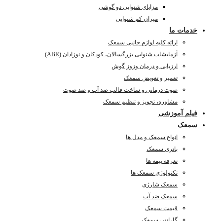
مزایای شنوایی دو گوشی
میزان کم شنوایی
خدمات ما
ارائه کلیه لوازم جانبی سمعک
آزمایشات شنوایی بزرگسالان، کودکان و نوزادان (ABR)
ارزیابی و درمان وزوز گوش
تعمیر و تعویض سمعک
صوت درمانی و ساخت قالب ضد آب و ضد صوت
مشاوره، تجویز و تنظیم سمعک
فیلم آموزشی
سمعک
انواع سمعک و مدل ها
باتری سمعک
تعرفه بیمه ها
تکنولوژی سمعک ها
سمعک شارژی
سمعک ضد آب
قیمت سمعک
گارانتی سمعک