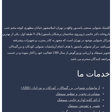
کلینیک شنوایی سنجی پاستـور واقع در تهران اسلامشهر خیابان مطهری کوچه پنجم جنب
داروخانه دکتر حاتمی (روبروی ساختمان پزشکان پاستور) پلاک 9 طبقه اول، یکی از بهترین
مراکز شنوایی موجود در تهران است که مجهز به کادر مجرب و تجهیزات پیشرفته
می‌باشد. مرکز شنوایی پاستور با هدف انجام آزمایشات شنوایی کودکان و بزرگسالان
تجویز سمعک و ارزیابی وزوزگوش از سال 1389 فعالیت خود را آغاز نموده و در خدمت
مراجعه کنندگان محترم می باشد.
خدمات ما
آزمایشات شنوایی بزرگسالان، کودکان و نوزادان (ABR)
مشاوره، تجویز و تنظیم سمعک
ارائه کلیه لوازم جانبی سمعک
تعمیر و تعویض سمعک
ارزیابی و درمان وزوز گوش