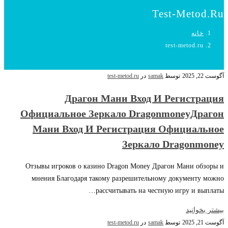
Test-Metod.ru
خانه
test-metod.ru
آگوست 22, 2025
توسط
samak
در
test-metod.ru
Драгон Мани Вход И Регистрация
Официальное Зеркало DragonmoneyДрагон
Мани Вход И Регистрация Официальное
Зеркало Dragonmoney
Отзывы игроков о казино Dragon Money Драгон Мани обзоры и
мнения Благодаря такому разрешительному документу можно
рассчитывать на честную игру и выплаты…
بیشتر بخوانید
آگوست 21, 2025
توسط
samak
در
test-metod.ru