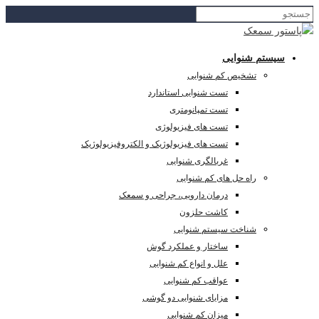
سیستم شنوایی
تشخیص کم شنوایی
تست شنوایی استاندارد
تست تمپانومتری
تست های فیزیولوژی
تست های فیزیولوژیک و الکتروفیزیولوژیک
غربالگری شنوایی
راه حل های کم شنوایی
درمان دارویی، جراحی و سمعک
کاشت حلزون
شناخت سیستم شنوایی
ساختار و عملکرد گوش
علل و انواع کم شنوایی
عواقب کم شنوایی
مزایای شنوایی دو گوشی
میزان کم شنوایی