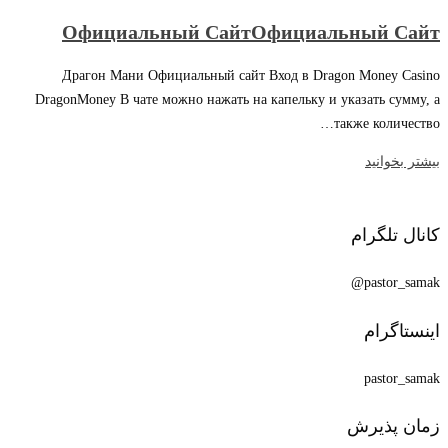
Официальный СайтОфициальный Сайт
Драгон Мани Официальный сайт Вход в Dragon Money Casino
DragonMoney В чате можно нажать на капельку и указать сумму, а
также количество…
بیشتر بخوانید
کانال تلگرام
pastor_samak@
اینستاگرام
pastor_samak
زمان پذیرش