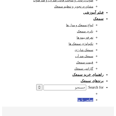
صوت درمانی و ساخت قالب ضد آب و ضد صوت
مشاوره، تجویز و تنظیم سمعک
فیلم آموزشی
سمعک
انواع سمعک و مدل ها
باتری سمعک
تعرفه بیمه ها
تکنولوژی سمعک ها
سمعک شارژی
سمعک ضد آب
قیمت سمعک
گارانتی سمعک
راهنمای خرید سمعک
برندهای سمعک
Search for:
تماس با ما