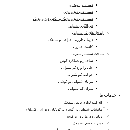
تست تمپانومتری
تست های فیزیولوژی
تست های فیزیولوژیک و الکتروفیزیولوژیک
غربالگری شنوایی
راه حل های کم شنوایی
درمان دارویی، جراحی و سمعک
کاشت حلزون
شناخت سیستم شنوایی
ساختار و عملکرد گوش
علل و انواع کم شنوایی
عواقب کم شنوایی
مزایای شنوایی دو گوشی
میزان کم شنوایی
خدمات ما
ارائه کلیه لوازم جانبی سمعک
آزمایشات شنوایی بزرگسالان، کودکان و نوزادان (ABR)
ارزیابی و درمان وزوز گوش
تعمیر و تعویض سمعک