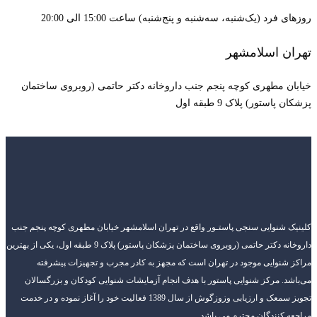
روزهای فرد (یک‌شنبه، سه‌شنبه و پنج‌شنبه) ساعت 15:00 الی 20:00
تهران اسلامشهر
خیابان مطهری کوچه پنجم جنب داروخانه دکتر حاتمی (روبروی ساختمان
پزشکان پاستور) پلاک 9 طبقه اول
کلینیک شنوایی سنجی پاستـور واقع در تهران اسلامشهر خیابان مطهری کوچه پنجم جنب
داروخانه دکتر حاتمی (روبروی ساختمان پزشکان پاستور) پلاک 9 طبقه اول، یکی از بهترین
مراکز شنوایی موجود در تهران است که مجهز به کادر مجرب و تجهیزات پیشرفته
می‌باشد. مرکز شنوایی پاستور با هدف انجام آزمایشات شنوایی کودکان و بزرگسالان
تجویز سمعک و ارزیابی وزوزگوش از سال 1389 فعالیت خود را آغاز نموده و در خدمت
مراجعه کنندگان محترم می باشد.