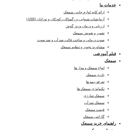
خدمات ما
ارائه کلیه لوازم جانبی سمعک
آزمایشات شنوایی بزرگسالان، کودکان و نوزادان (ABR)
ارزیابی و درمان وزوز گوش
تعمیر و تعویض سمعک
صوت درمانی و ساخت قالب ضد آب و ضد صوت
مشاوره، تجویز و تنظیم سمعک
فیلم آموزشی
سمعک
انواع سمعک و مدل ها
باتری سمعک
تعرفه بیمه ها
تکنولوژی سمعک ها
سمعک شارژی
سمعک ضد آب
قیمت سمعک
گارانتی سمعک
راهنمای خرید سمعک