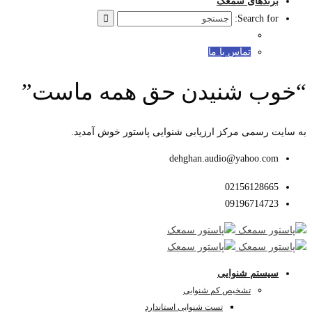
برندهای سمعک
Search for:
تماس با ما
“خوب شنیدن حق همه ماست”
به سایت رسمی مرکز ارزیابی شنوایی پاستور خوش آمدید.
dehghan.audio@yahoo.com
02156128665
09196714723
سیستم شنوایی
تشخیص کم شنوایی
تست شنوایی استاندارد