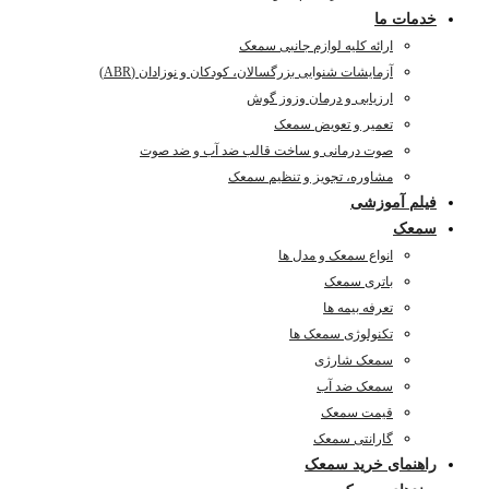
خدمات ما
ارائه کلیه لوازم جانبی سمعک
آزمایشات شنوایی بزرگسالان، کودکان و نوزادان (ABR)
ارزیابی و درمان وزوز گوش
تعمیر و تعویض سمعک
صوت درمانی و ساخت قالب ضد آب و ضد صوت
مشاوره، تجویز و تنظیم سمعک
فیلم آموزشی
سمعک
انواع سمعک و مدل ها
باتری سمعک
تعرفه بیمه ها
تکنولوژی سمعک ها
سمعک شارژی
سمعک ضد آب
قیمت سمعک
گارانتی سمعک
راهنمای خرید سمعک