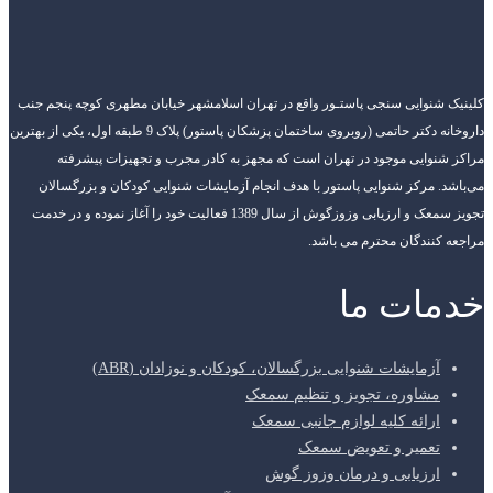
کلینیک شنوایی سنجی پاستـور واقع در تهران اسلامشهر خیابان مطهری کوچه پنجم جنب
داروخانه دکتر حاتمی (روبروی ساختمان پزشکان پاستور) پلاک 9 طبقه اول، یکی از بهترین
مراکز شنوایی موجود در تهران است که مجهز به کادر مجرب و تجهیزات پیشرفته
می‌باشد. مرکز شنوایی پاستور با هدف انجام آزمایشات شنوایی کودکان و بزرگسالان
تجویز سمعک و ارزیابی وزوزگوش از سال 1389 فعالیت خود را آغاز نموده و در خدمت
مراجعه کنندگان محترم می باشد.
خدمات ما
آزمایشات شنوایی بزرگسالان، کودکان و نوزادان (ABR)
مشاوره، تجویز و تنظیم سمعک
ارائه کلیه لوازم جانبی سمعک
تعمیر و تعویض سمعک
ارزیابی و درمان وزوز گوش