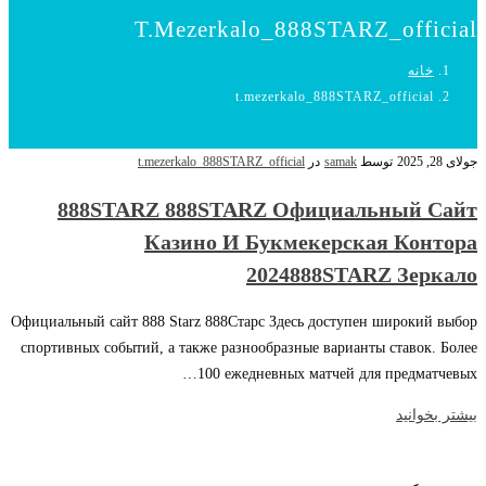
T.mezerkalo_888STARZ_official
خانه
t.mezerkalo_888STARZ_official
جولای 28, 2025
توسط
samak
در
t.mezerkalo_888STARZ_official
888STARZ 888STARZ Официальный Сайт
Казино И Букмекерская Контора
2024888STARZ Зеркало
Официальный сайт 888 Starz 888Старс Здесь доступен широкий выбор
спортивных событий, а также разнообразные варианты ставок. Более
100 ежедневных матчей для предматчевых…
بیشتر بخوانید