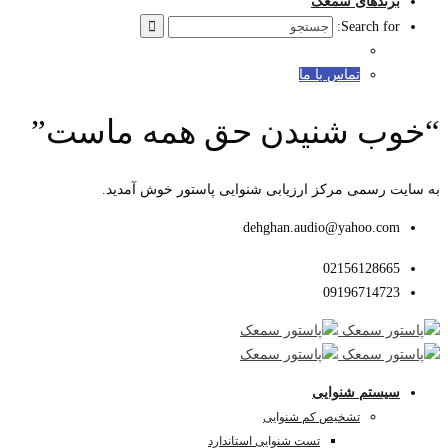
برندهای سمعک
Search for:
تماس با ما
“خوب شنیدن حق همه ماست”
به سایت رسمی مرکز ارزیابی شنوایی پاستور خوش آمدید.
dehghan.audio@yahoo.com
02156128665
09196714723
سیستم شنوایی
تشخیص کم شنوایی
تست شنوایی استاندارد