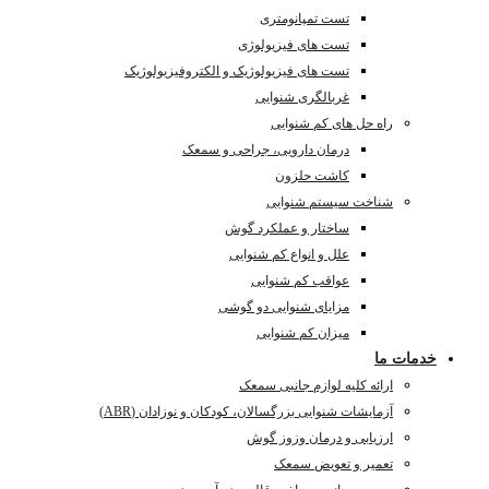
تست تمپانومتری
تست های فیزیولوژی
تست های فیزیولوژیک و الکتروفیزیولوژیک
غربالگری شنوایی
راه حل های کم شنوایی
درمان دارویی، جراحی و سمعک
کاشت حلزون
شناخت سیستم شنوایی
ساختار و عملکرد گوش
علل و انواع کم شنوایی
عواقب کم شنوایی
مزایای شنوایی دو گوشی
میزان کم شنوایی
خدمات ما
ارائه کلیه لوازم جانبی سمعک
آزمایشات شنوایی بزرگسالان، کودکان و نوزادان (ABR)
ارزیابی و درمان وزوز گوش
تعمیر و تعویض سمعک