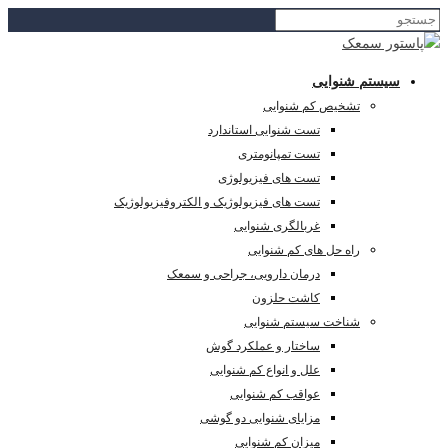
سیستم شنوایی
تشخیص کم شنوایی
تست شنوایی استاندارد
تست تمپانومتری
تست های فیزیولوژی
تست های فیزیولوژیک و الکتروفیزیولوژیک
غربالگری شنوایی
راه حل های کم شنوایی
درمان دارویی، جراحی و سمعک
کاشت حلزون
شناخت سیستم شنوایی
ساختار و عملکرد گوش
علل و انواع کم شنوایی
عواقب کم شنوایی
مزایای شنوایی دو گوشی
میزان کم شنوایی