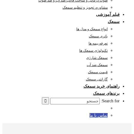
صوت درمانی و ساخت قالب ضد آب و ضد صوت
مشاوره، تجویز و تنظیم سمعک
فیلم آموزشی
سمعک
انواع سمعک و مدل ها
باتری سمعک
تعرفه بیمه ها
تکنولوژی سمعک ها
سمعک شارژی
سمعک ضد آب
قیمت سمعک
گارانتی سمعک
راهنمای خرید سمعک
برندهای سمعک
Search for:
تماس با ما