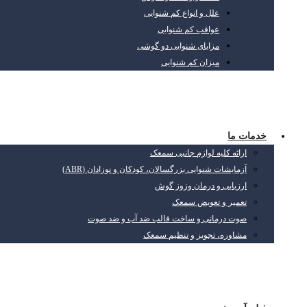
علل و انواع کم شنوایی
عواقب کم شنوایی
مزایای شنوایی دو گوشی
میزان کم شنوایی
خدمات ما
ارائه کلیه لوازم جانبی سمعک
آزمایشات شنوایی بزرگسالان، کودکان و نوزادان (ABR)
ارزیابی و درمان وزوز گوش
تعمیر و تعویض سمعک
صوت درمانی و ساخت قالب ضد آب و ضد صوت
مشاوره، تجویز و تنظیم سمعک