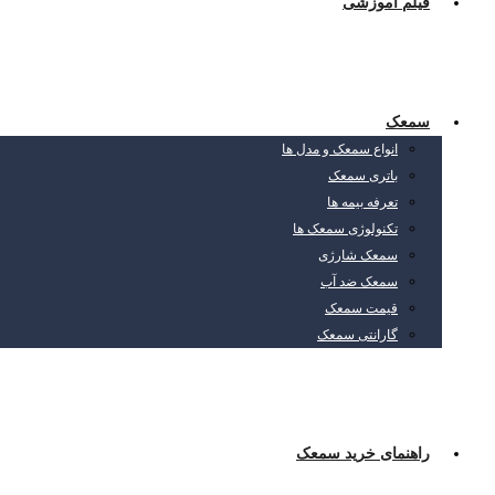
فیلم آموزشی
سمعک
انواع سمعک و مدل ها
باتری سمعک
تعرفه بیمه ها
تکنولوژی سمعک ها
سمعک شارژی
سمعک ضد آب
قیمت سمعک
گارانتی سمعک
راهنمای خرید سمعک