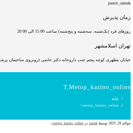
pastor_samak
زمان پذیرش
روزهای فرد (یک‌شنبه، سه‌شنبه و پنج‌شنبه) ساعت 15:00 الی 20:00
تهران اسلامشهر
خیابان مطهری کوچه پنجم جنب داروخانه دکتر حاتمی (روبروی ساختمان پزشکان
T.metop_kazino_online
خانه
t.metop_kazino_online
جولای 29, 2025
توسط
samak
در
t.metop_kazino_online