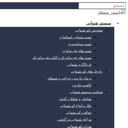
سیستم شنوایی
تشخیص کم شنوایی
تست شنوایی استاندارد
تست تمپانومتری
تست های فیزیولوژی
تست های فیزیولوژیک و الکتروفیزیولوژیک
غربالگری شنوایی
راه حل های کم شنوایی
درمان دارویی، جراحی و سمعک
کاشت حلزون
شناخت سیستم شنوایی
ساختار و عملکرد گوش
علل و انواع کم شنوایی
عواقب کم شنوایی
مزایای شنوایی دو گوشی
میزان کم شنوایی