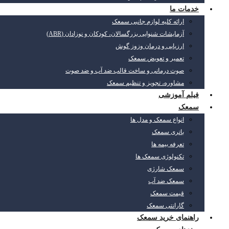
خدمات ما
ارائه کلیه لوازم جانبی سمعک
آزمایشات شنوایی بزرگسالان، کودکان و نوزادان (ABR)
ارزیابی و درمان وزوز گوش
تعمیر و تعویض سمعک
صوت درمانی و ساخت قالب ضد آب و ضد صوت
مشاوره، تجویز و تنظیم سمعک
فیلم آموزشی
سمعک
انواع سمعک و مدل ها
باتری سمعک
تعرفه بیمه ها
تکنولوژی سمعک ها
سمعک شارژی
سمعک ضد آب
قیمت سمعک
گارانتی سمعک
راهنمای خرید سمعک