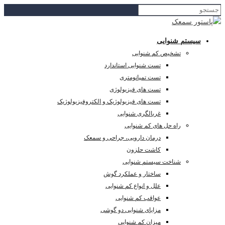
سیستم شنوایی
تشخیص کم شنوایی
تست شنوایی استاندارد
تست تمپانومتری
تست های فیزیولوژی
تست های فیزیولوژیک و الکتروفیزیولوژیک
غربالگری شنوایی
راه حل های کم شنوایی
درمان دارویی، جراحی و سمعک
کاشت حلزون
شناخت سیستم شنوایی
ساختار و عملکرد گوش
علل و انواع کم شنوایی
عواقب کم شنوایی
مزایای شنوایی دو گوشی
میزان کم شنوایی