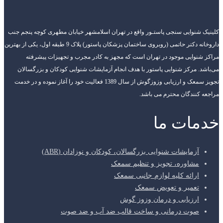
کلینیک شنوایی سنجی پاستـور واقع در تهران اسلامشهر خیابان مطهری کوچه پنجم جنب
داروخانه دکتر حاتمی (روبروی ساختمان پزشکان پاستور) پلاک 9 طبقه اول، یکی از بهترین
مراکز شنوایی موجود در تهران است که مجهز به کادر مجرب و تجهیزات پیشرفته
می‌باشد. مرکز شنوایی پاستور با هدف انجام آزمایشات شنوایی کودکان و بزرگسالان
تجویز سمعک و ارزیابی وزوزگوش از سال 1389 فعالیت خود را آغاز نموده و در خدمت
مراجعه کنندگان محترم می باشد.
خدمات ما
آزمایشات شنوایی بزرگسالان، کودکان و نوزادان (ABR)
مشاوره، تجویز و تنظیم سمعک
ارائه کلیه لوازم جانبی سمعک
تعمیر و تعویض سمعک
ارزیابی و درمان وزوز گوش
صوت درمانی و ساخت قالب ضد آب و ضد صوت