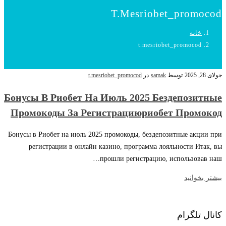
T.mesriobet_promocod
خانه
t.mesriobet_promocod
جولای 28, 2025
توسط
samak
در
t.mesriobet_promocod
Бонусы В Риобет На Июль 2025 Бездепозитные
Промокоды За Регистрациюриобет Промокод
Бонусы в Риобет на июль 2025 промокоды, бездепозитные акции при
регистрации в онлайн казино, программа лояльности Итак, вы
прошли регистрацию, использовав наш…
بیشتر بخوانید
کانال تلگرام