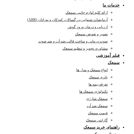
خدمات ما
ارائه کلیه لوازم جانبی سمعک
آزمایشات شنوایی بزرگسالان، کودکان و نوزادان (ABR)
ارزیابی و درمان وزوز گوش
تعمیر و تعویض سمعک
صوت درمانی و ساخت قالب ضد آب و ضد صوت
مشاوره، تجویز و تنظیم سمعک
فیلم آموزشی
سمعک
انواع سمعک و مدل ها
باتری سمعک
تعرفه بیمه ها
تکنولوژی سمعک ها
سمعک شارژی
سمعک ضد آب
قیمت سمعک
گارانتی سمعک
راهنمای خرید سمعک