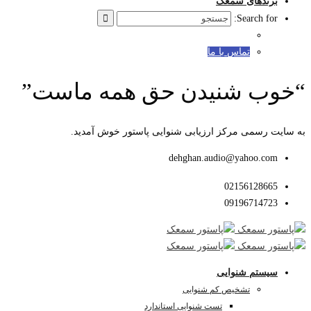
برندهای سمعک
Search for:
تماس با ما
“خوب شنیدن حق همه ماست”
به سایت رسمی مرکز ارزیابی شنوایی پاستور خوش آمدید.
dehghan.audio@yahoo.com
02156128665
09196714723
سیستم شنوایی
تشخیص کم شنوایی
تست شنوایی استاندارد