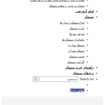
صوت درمانی و ساخت قالب ضد آب و ضد صوت
مشاوره، تجویز و تنظیم سمعک
فیلم آموزشی
سمعک
انواع سمعک و مدل ها
باتری سمعک
تعرفه بیمه ها
تکنولوژی سمعک ها
سمعک شارژی
سمعک ضد آب
قیمت سمعک
گارانتی سمعک
راهنمای خرید سمعک
برندهای سمعک
Search for:
تماس با ما