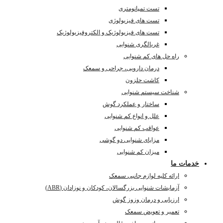
تست تمپانومتری
تست های فیزیولوژی
تست های فیزیولوژیک و الکتروفیزیولوژیک
غربالگری شنوایی
راه حل های کم شنوایی
درمان دارویی، جراحی و سمعک
کاشت حلزون
شناخت سیستم شنوایی
ساختار و عملکرد گوش
علل و انواع کم شنوایی
عواقب کم شنوایی
مزایای شنوایی دو گوشی
میزان کم شنوایی
خدمات ما
ارائه کلیه لوازم جانبی سمعک
آزمایشات شنوایی بزرگسالان، کودکان و نوزادان (ABR)
ارزیابی و درمان وزوز گوش
تعمیر و تعویض سمعک