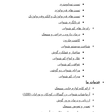
تست تمپانومتری
تست های فیزیولوژی
تست های فیزیولوژیک و الکتروفیزیولوژیک
غربالگری شنوایی
راه حل های کم شنوایی
درمان دارویی، جراحی و سمعک
کاشت حلزون
شناخت سیستم شنوایی
ساختار و عملکرد گوش
علل و انواع کم شنوایی
عواقب کم شنوایی
مزایای شنوایی دو گوشی
میزان کم شنوایی
خدمات ما
ارائه کلیه لوازم جانبی سمعک
آزمایشات شنوایی بزرگسالان، کودکان و نوزادان (ABR)
ارزیابی و درمان وزوز گوش
تعمیر و تعویض سمعک