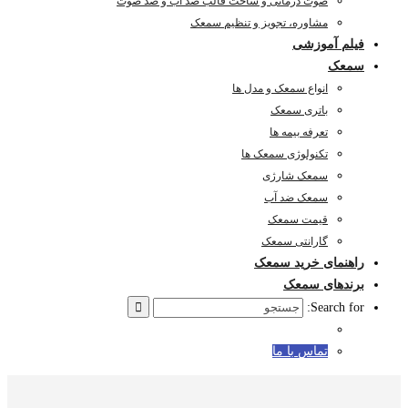
صوت درمانی و ساخت قالب ضد آب و ضد صوت
مشاوره، تجویز و تنظیم سمعک
فیلم آموزشی
سمعک
انواع سمعک و مدل ها
باتری سمعک
تعرفه بیمه ها
تکنولوژی سمعک ها
سمعک شارژی
سمعک ضد آب
قیمت سمعک
گارانتی سمعک
راهنمای خرید سمعک
برندهای سمعک
Search for:
تماس با ما