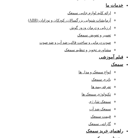
خدمات ما
ارائه کلیه لوازم جانبی سمعک
آزمایشات شنوایی بزرگسالان، کودکان و نوزادان (ABR)
ارزیابی و درمان وزوز گوش
تعمیر و تعویض سمعک
صوت درمانی و ساخت قالب ضد آب و ضد صوت
مشاوره، تجویز و تنظیم سمعک
فیلم آموزشی
سمعک
انواع سمعک و مدل ها
باتری سمعک
تعرفه بیمه ها
تکنولوژی سمعک ها
سمعک شارژی
سمعک ضد آب
قیمت سمعک
گارانتی سمعک
راهنمای خرید سمعک