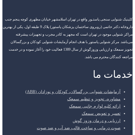
کلینیک شنوایی سنجی پاستـور واقع در تهران اسلامشهر خیابان مطهری کوچه پنجم جنب
داروخانه دکتر حاتمی (روبروی ساختمان پزشکان پاستور) پلاک 9 طبقه اول، یکی از بهترین
مراکز شنوایی موجود در تهران است که مجهز به کادر مجرب و تجهیزات پیشرفته
می‌باشد. مرکز شنوایی پاستور با هدف انجام آزمایشات شنوایی کودکان و بزرگسالان
تجویز سمعک و ارزیابی وزوزگوش از سال 1389 فعالیت خود را آغاز نموده و در خدمت
مراجعه کنندگان محترم می باشد.
خدمات ما
آزمایشات شنوایی بزرگسالان، کودکان و نوزادان (ABR)
مشاوره، تجویز و تنظیم سمعک
ارائه کلیه لوازم جانبی سمعک
تعمیر و تعویض سمعک
ارزیابی و درمان وزوز گوش
صوت درمانی و ساخت قالب ضد آب و ضد صوت