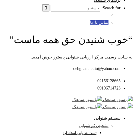
برندهای سمعک
Search for:
تماس با ما
“خوب شنیدن حق همه ماست”
به سایت رسمی مرکز ارزیابی شنوایی پاستور خوش آمدید.
dehghan.audio@yahoo.com
02156128665
09196714723
سیستم شنوایی
تشخیص کم شنوایی
تست شنوایی استاندارد