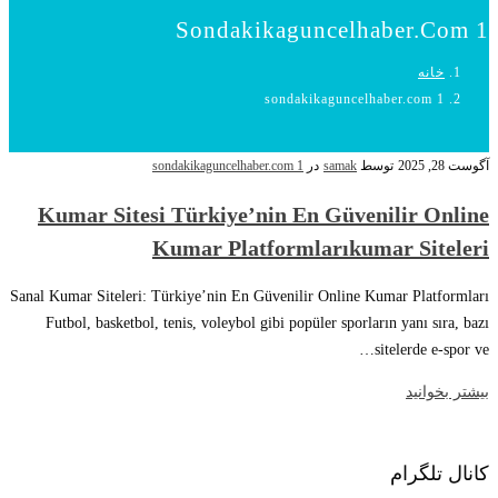
Sondakikaguncelhaber.com 1
خانه
sondakikaguncelhaber.com 1
آگوست 28, 2025
توسط
samak
در
sondakikaguncelhaber.com 1
Kumar Sitesi Türkiye’nin En Güvenilir Online
Kumar Platformlarıkumar Siteleri
Sanal Kumar Siteleri: Türkiye’nin En Güvenilir Online Kumar Platformları
Futbol, basketbol, tenis, voleybol gibi popüler sporların yanı sıra, bazı
sitelerde e-spor ve…
بیشتر بخوانید
کانال تلگرام