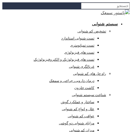
سیستم شنوایی
تشخیص کم شنوایی
تست شنوایی استاندارد
تست تمپانومتری
تست های فیزیولوژی
تست های فیزیولوژیک و الکتروفیزیولوژیک
غربالگری شنوایی
راه حل های کم شنوایی
درمان دارویی، جراحی و سمعک
کاشت حلزون
شناخت سیستم شنوایی
ساختار و عملکرد گوش
علل و انواع کم شنوایی
عواقب کم شنوایی
مزایای شنوایی دو گوشی
میزان کم شنوایی