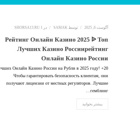
آگوست 6, 2025
توسط
SAMAK
در
SHORSA13.RU 1
Рейтинг Онлайн Казино 2025 ᐉ Топ
Лучших Казино Россиирейтинг
Онлайн Казино России
+ Лучших Онлайн Казино России на Рубли в 2025 году!
Чтобы гарантировать безопасность клиентам, они
получают лицензии от местных регуляторов. Лучшие
гемблинг…
بیشتر بخوانید