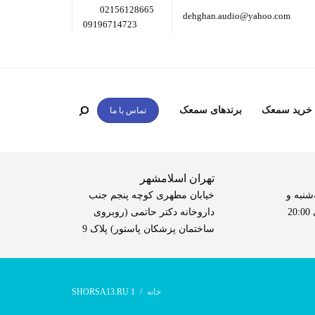
02156128665
dehghan.audio@yahoo.com
09196714723
 خرید سمعک
برندهای سمعک
تماس با ما
تهران اسلامشهر
شنبه و
خیابان مطهری کوچه پنجم جنب
داروخانه دکتر حاتمی (روبروی
ساختمان پزشکان پاستور) پلاک 9
خانه
SHORSA13.RU 1