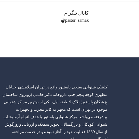
کانال تلگرام
pastor_samak@
کلینیک شنوایی سنجی پاستـور واقع در تهران اسلامشهر خیابان
مطهری کوچه پنجم جنب داروخانه دکتر حاتمی (روبروی ساختمان
پزشکان پاستور) پلاک 9 طبقه اول، یکی از بهترین مراکز شنوایی
موجود در تهران است که مجهز به کادر مجرب و تجهیزات
پیشرفته می‌باشد. مرکز شنوایی پاستور با هدف انجام آزمایشات
شنوایی کودکان و بزرگسالان تجویز سمعک و ارزیابی وزوزگوش
از سال 1389 فعالیت خود را آغاز نموده و در خدمت مراجعه