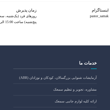
اینستاگرام
زمان پذیرش
pastor_samak
روزهای فرد (یک‌شنبه، سه‌
پنج‌شنبه) ساعت 15:00 الی 20:00
خدمات ما
آزمایشات شنوایی بزرگسالان، کودکان و نوزادان (ABR)
مشاوره، تجویز و تنظیم سمعک
ارائه کلیه لوازم جانبی سمعک