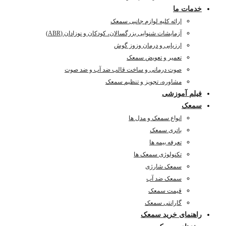
خدمات ما
ارائه کلیه لوازم جانبی سمعک
آزمایشات شنوایی بزرگسالان، کودکان و نوزادان (ABR)
ارزیابی و درمان وزوز گوش
تعمیر و تعویض سمعک
صوت درمانی و ساخت قالب ضد آب و ضد صوت
مشاوره، تجویز و تنظیم سمعک
فیلم آموزشی
سمعک
انواع سمعک و مدل ها
باتری سمعک
تعرفه بیمه ها
تکنولوژی سمعک ها
سمعک شارژی
سمعک ضد آب
قیمت سمعک
گارانتی سمعک
راهنمای خرید سمعک