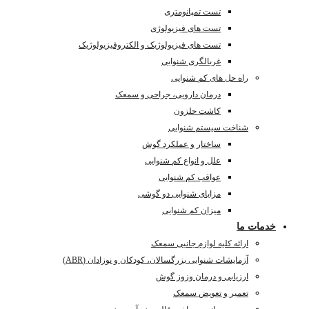
تست تمپانومتری
تست های فیزیولوژی
تست های فیزیولوژیک و الکتروفیزیولوژیک
غربالگری شنوایی
راه حل های کم شنوایی
درمان دارویی، جراحی و سمعک
کاشت حلزون
شناخت سیستم شنوایی
ساختار و عملکرد گوش
علل و انواع کم شنوایی
عواقب کم شنوایی
مزایای شنوایی دو گوشی
میزان کم شنوایی
خدمات ما
ارائه کلیه لوازم جانبی سمعک
آزمایشات شنوایی بزرگسالان، کودکان و نوزادان (ABR)
ارزیابی و درمان وزوز گوش
تعمیر و تعویض سمعک