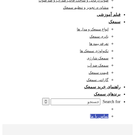
صوت درمانی و ساخت قالب ضد آب و ضد صوت
مشاوره، تجویز و تنظیم سمعک
فیلم آموزشی
سمعک
انواع سمعک و مدل ها
باتری سمعک
تعرفه بیمه ها
تکنولوژی سمعک ها
سمعک شارژی
سمعک ضد آب
قیمت سمعک
گارانتی سمعک
راهنمای خرید سمعک
برندهای سمعک
Search for:
تماس با ما