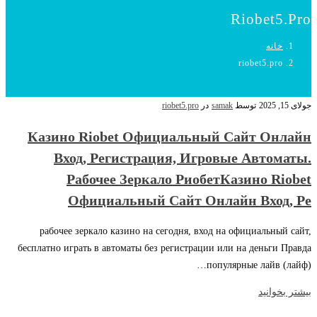
Riobet5.pro
خانه
riobet5.pro
جولای 15, 2025
توسط
samak
در
riobet5.pro
Казино Riobet Официальный Сайт Онлайн
Вход, Регистрация, Игровые Автоматы.
Рабочее Зеркало РиобетКазино Riobet
Официальный Сайт Онлайн Вход, Ре
рабочее зеркало казино на сегодня, вход на официальный сайт,
бесплатно играть в автоматы без регистрации или на деньги Правда
популярные лайв (лайф)…
بیشتر بخوانید