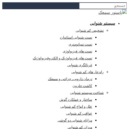
سیستم شنوایی
تشخیص کم شنوایی
تست شنوایی استاندارد
تست تمپانومتری
تست های فیزیولوژی
تست های فیزیولوژیک و الکتروفیزیولوژیک
غربالگری شنوایی
راه حل های کم شنوایی
درمان دارویی، جراحی و سمعک
کاشت حلزون
شناخت سیستم شنوایی
ساختار و عملکرد گوش
علل و انواع کم شنوایی
عواقب کم شنوایی
مزایای شنوایی دو گوشی
میزان کم شنوایی