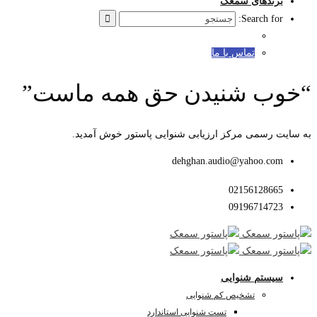
برندهای سمعک
Search for:
تماس با ما
“خوب شنیدن حق همه ماست”
به سایت رسمی مرکز ارزیابی شنوایی پاستور خوش آمدید.
dehghan.audio@yahoo.com
02156128665
09196714723
سیستم شنوایی
تشخیص کم شنوایی
تست شنوایی استاندارد