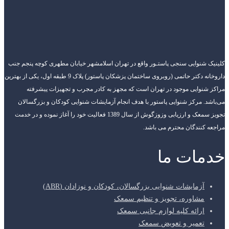
کلینیک شنوایی سنجی پاستـور واقع در تهران اسلامشهر خیابان مطهری کوچه پنجم جنب
داروخانه دکتر حاتمی (روبروی ساختمان پزشکان پاستور) پلاک 9 طبقه اول، یکی از بهترین
مراکز شنوایی موجود در تهران است که مجهز به کادر مجرب و تجهیزات پیشرفته
می‌باشد. مرکز شنوایی پاستور با هدف انجام آزمایشات شنوایی کودکان و بزرگسالان
تجویز سمعک و ارزیابی وزوزگوش از سال 1389 فعالیت خود را آغاز نموده و در خدمت
مراجعه کنندگان محترم می باشد.
خدمات ما
آزمایشات شنوایی بزرگسالان، کودکان و نوزادان (ABR)
مشاوره، تجویز و تنظیم سمعک
ارائه کلیه لوازم جانبی سمعک
تعمیر و تعویض سمعک