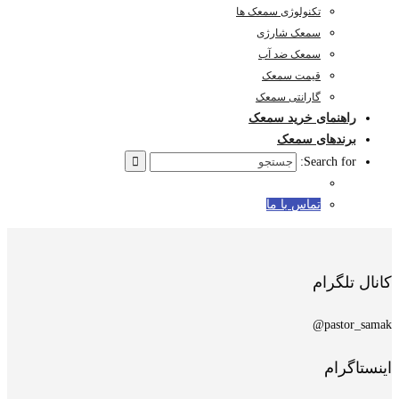
تکنولوژی سمعک ها
سمعک شارژی
سمعک ضد آب
قیمت سمعک
گارانتی سمعک
راهنمای خرید سمعک
برندهای سمعک
Search for:
تماس با ما
کانال تلگرام
pastor_samak@
اینستاگرام