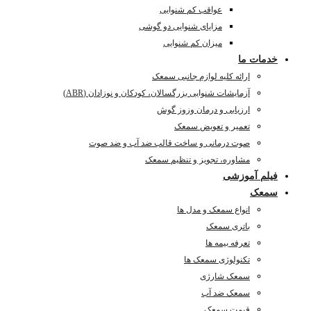
عواقب کم شنوایی
مزایای شنوایی دو گوشی
میزان کم شنوایی
خدمات ما
ارائه کلیه لوازم جانبی سمعک
آزمایشات شنوایی بزرگسالان، کودکان و نوزادان (ABR)
ارزیابی و درمان وزوز گوش
تعمیر و تعویض سمعک
صوت درمانی و ساخت قالب ضد آب و ضد صوت
مشاوره، تجویز و تنظیم سمعک
فیلم آموزشی
سمعک
انواع سمعک و مدل ها
باتری سمعک
تعرفه بیمه ها
تکنولوژی سمعک ها
سمعک شارژی
سمعک ضد آب
قیمت سمعک