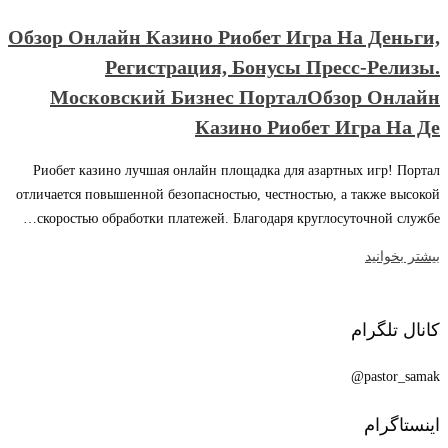
Обзор Онлайн Казино Риобет Игра На Деньги,
Регистрация, Бонусы Пресс-Релизы.
Московский Бизнес ПорталОбзор Онлайн
Казино Риобет Игра На Де
Риобет казино лучшая онлайн площадка для азартных игр! Портал
отличается повышенной безопасностью, честностью, а также высокой
скоростью обработки платежей. Благодаря круглосуточной службе…
بیشتر بخوانید
کانال تلگرام
pastor_samak@
اینستاگرام