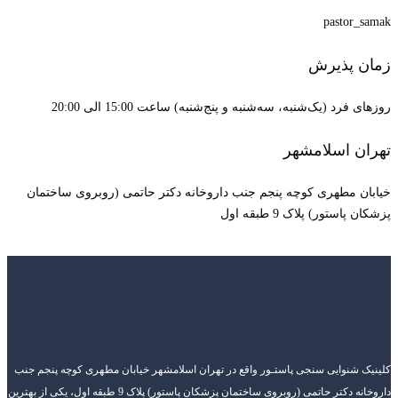
pastor_samak
زمان پذیرش
روزهای فرد (یک‌شنبه، سه‌شنبه و پنج‌شنبه) ساعت 15:00 الی 20:00
تهران اسلامشهر
خیابان مطهری کوچه پنجم جنب داروخانه دکتر حاتمی (روبروی ساختمان
پزشکان پاستور) پلاک 9 طبقه اول
کلینیک شنوایی سنجی پاستـور واقع در تهران اسلامشهر خیابان مطهری کوچه پنجم جنب
داروخانه دکتر حاتمی (روبروی ساختمان پزشکان پاستور) پلاک 9 طبقه اول، یکی از بهترین