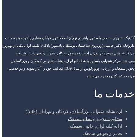
کلینیک شنوایی سنجی پاستـور واقع در تهران اسلامشهر خیابان مطهری کوچه پنجم جنب
داروخانه دکتر حاتمی (روبروی ساختمان پزشکان پاستور) پلاک 9 طبقه اول، یکی از بهترین
مراکز شنوایی موجود در تهران است که مجهز به کادر مجرب و تجهیزات پیشرفته
می‌باشد. مرکز شنوایی پاستور با هدف انجام آزمایشات شنوایی کودکان و بزرگسالان
تجویز سمعک و ارزیابی وزوزگوش از سال 1389 فعالیت خود را آغاز نموده و در خدمت
مراجعه کنندگان محترم می باشد.
خدمات ما
آزمایشات شنوایی بزرگسالان، کودکان و نوزادان (ABR)
مشاوره، تجویز و تنظیم سمعک
ارائه کلیه لوازم جانبی سمعک
تعمیر و تعویض سمعک