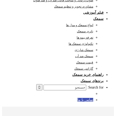
صوت درمانی و ساخت قالب ضد آب و ضد صوت
مشاوره، تجویز و تنظیم سمعک
فیلم آموزشی
سمعک
انواع سمعک و مدل ها
باتری سمعک
تعرفه بیمه ها
تکنولوژی سمعک ها
سمعک شارژی
سمعک ضد آب
قیمت سمعک
گارانتی سمعک
راهنمای خرید سمعک
برندهای سمعک
Search for:
تماس با ما