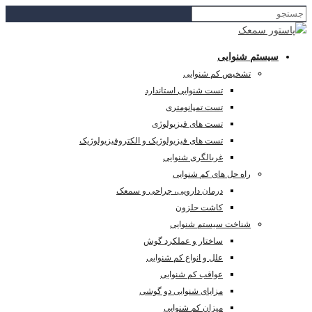
سیستم شنوایی
تشخیص کم شنوایی
تست شنوایی استاندارد
تست تمپانومتری
تست های فیزیولوژی
تست های فیزیولوژیک و الکتروفیزیولوژیک
غربالگری شنوایی
راه حل های کم شنوایی
درمان دارویی، جراحی و سمعک
کاشت حلزون
شناخت سیستم شنوایی
ساختار و عملکرد گوش
علل و انواع کم شنوایی
عواقب کم شنوایی
مزایای شنوایی دو گوشی
میزان کم شنوایی