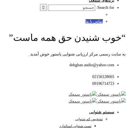
برندهای سمعک
Search for:
تماس با ما
“خوب شنیدن حق همه ماست”
به سایت رسمی مرکز ارزیابی شنوایی پاستور خوش آمدید.
dehghan.audio@yahoo.com
02156128665
09196714723
سیستم شنوایی
تشخیص کم شنوایی
تست شنوایی استاندارد