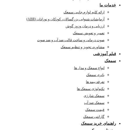
خدمات ما
ارائه کلیه لوازم جانبی سمعک
آزمایشات شنوایی بزرگسالان، کودکان و نوزادان (ABR)
ارزیابی و درمان وزوز گوش
تعمیر و تعویض سمعک
صوت درمانی و ساخت قالب ضد آب و ضد صوت
مشاوره، تجویز و تنظیم سمعک
فیلم آموزشی
سمعک
انواع سمعک و مدل ها
باتری سمعک
تعرفه بیمه ها
تکنولوژی سمعک ها
سمعک شارژی
سمعک ضد آب
قیمت سمعک
گارانتی سمعک
راهنمای خرید سمعک