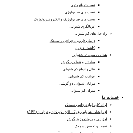
تست تمپانومتری
تست های فیزیولوژی
تست های فیزیولوژیک و الکتروفیزیولوژیک
غربالگری شنوایی
راه حل های کم شنوایی
درمان دارویی، جراحی و سمعک
کاشت حلزون
شناخت سیستم شنوایی
ساختار و عملکرد گوش
علل و انواع کم شنوایی
عواقب کم شنوایی
مزایای شنوایی دو گوشی
میزان کم شنوایی
خدمات ما
ارائه کلیه لوازم جانبی سمعک
آزمایشات شنوایی بزرگسالان، کودکان و نوزادان (ABR)
ارزیابی و درمان وزوز گوش
تعمیر و تعویض سمعک