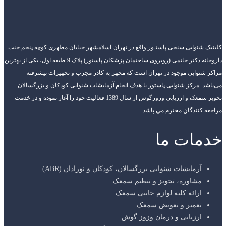
کلینیک شنوایی سنجی پاستـور واقع در تهران اسلامشهر خیابان مطهری کوچه پنجم جنب
داروخانه دکتر حاتمی (روبروی ساختمان پزشکان پاستور) پلاک 9 طبقه اول، یکی از بهترین
مراکز شنوایی موجود در تهران است که مجهز به کادر مجرب و تجهیزات پیشرفته
می‌باشد. مرکز شنوایی پاستور با هدف انجام آزمایشات شنوایی کودکان و بزرگسالان
تجویز سمعک و ارزیابی وزوزگوش از سال 1389 فعالیت خود را آغاز نموده و در خدمت
مراجعه کنندگان محترم می باشد.
خدمات ما
آزمایشات شنوایی بزرگسالان، کودکان و نوزادان (ABR)
مشاوره، تجویز و تنظیم سمعک
ارائه کلیه لوازم جانبی سمعک
تعمیر و تعویض سمعک
ارزیابی و درمان وزوز گوش