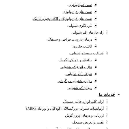
تست تمپانومتری
تست های فیزیولوژی
تست های فیزیولوژیک و الکتروفیزیولوژیک
غربالگری شنوایی
راه حل های کم شنوایی
درمان دارویی، جراحی و سمعک
کاشت حلزون
شناخت سیستم شنوایی
ساختار و عملکرد گوش
علل و انواع کم شنوایی
عواقب کم شنوایی
مزایای شنوایی دو گوشی
میزان کم شنوایی
خدمات ما
ارائه کلیه لوازم جانبی سمعک
آزمایشات شنوایی بزرگسالان، کودکان و نوزادان (ABR)
ارزیابی و درمان وزوز گوش
تعمیر و تعویض سمعک