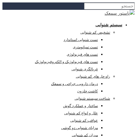
سیستم شنوایی
تشخیص کم شنوایی
تست شنوایی استاندارد
تست تمپانومتری
تست های فیزیولوژی
تست های فیزیولوژیک و الکتروفیزیولوژیک
غربالگری شنوایی
راه حل های کم شنوایی
درمان دارویی، جراحی و سمعک
کاشت حلزون
شناخت سیستم شنوایی
ساختار و عملکرد گوش
علل و انواع کم شنوایی
عواقب کم شنوایی
مزایای شنوایی دو گوشی
میزان کم شنوایی