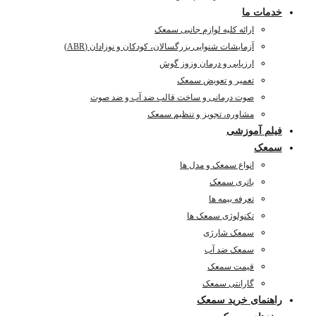
خدمات ما
ارائه کلیه لوازم جانبی سمعک
آزمایشات شنوایی بزرگسالان، کودکان و نوزادان (ABR)
ارزیابی و درمان وزوز گوش
تعمیر و تعویض سمعک
صوت درمانی و ساخت قالب ضد آب و ضد صوت
مشاوره، تجویز و تنظیم سمعک
فیلم آموزشی
سمعک
انواع سمعک و مدل ها
باتری سمعک
تعرفه بیمه ها
تکنولوژی سمعک ها
سمعک شارژی
سمعک ضد آب
قیمت سمعک
گارانتی سمعک
راهنمای خرید سمعک