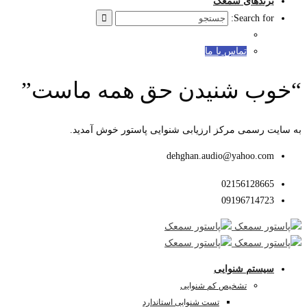
برندهای سمعک
Search for:
تماس با ما
“خوب شنیدن حق همه ماست”
به سایت رسمی مرکز ارزیابی شنوایی پاستور خوش آمدید.
dehghan.audio@yahoo.com
02156128665
09196714723
سیستم شنوایی
تشخیص کم شنوایی
تست شنوایی استاندارد