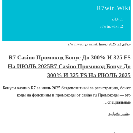
R7win.wiki
خانه
r7win.wiki
جولای 22, 2025
توسط
samak
در
r7win.wiki
R7 Casino Промокод Бонус До 300% И 325 FS
На ИЮЛЬ 2025R7 Casino Промокод Бонус До
300% И 325 FS На ИЮЛЬ 2025
Бонусы казино R7 за июль 2025 бездепозитный за регистрацию, бонус
коды на фриспины и промокоды от casino ru Промокоды — это
специальные…
بیشتر بخوانید