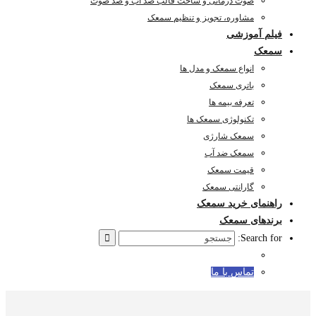
صوت درمانی و ساخت قالب ضد آب و ضد صوت
مشاوره، تجویز و تنظیم سمعک
فیلم آموزشی
سمعک
انواع سمعک و مدل ها
باتری سمعک
تعرفه بیمه ها
تکنولوژی سمعک ها
سمعک شارژی
سمعک ضد آب
قیمت سمعک
گارانتی سمعک
راهنمای خرید سمعک
برندهای سمعک
Search for:
تماس با ما