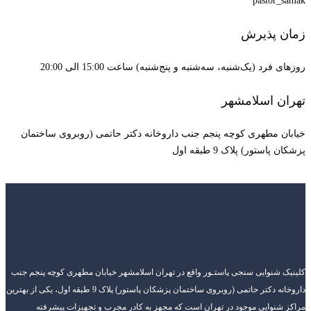
pastor_samak
زمان پذیرش
روزهای فرد (یک‌شنبه، سه‌شنبه و پنج‌شنبه) ساعت 15:00 الی 20:00
تهران اسلامشهر
خیابان مطهری کوچه پنجم جنب داروخانه دکتر حاتمی (روبروی ساختمان
پزشکان پاستور) پلاک 9 طبقه اول
کلینیک شنوایی سنجی پاستـور واقع در تهران اسلامشهر خیابان مطهری کوچه پنجم جنب
داروخانه دکتر حاتمی (روبروی ساختمان پزشکان پاستور) پلاک 9 طبقه اول، یکی از بهترین
مراکز شنوایی موجود در تهران است که مجهز به کادر مجرب و تجهیزات پیشرفته