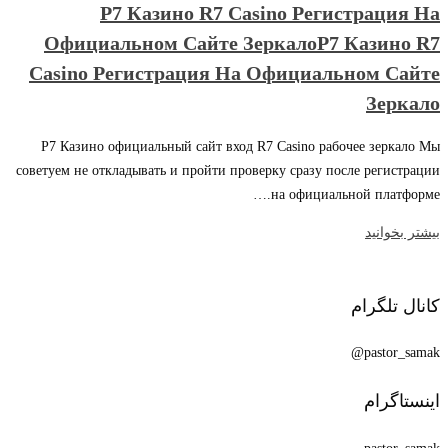
Р7 Казино R7 Casino Регистрация На
Официальном Сайте ЗеркалоР7 Казино R7
Casino Регистрация На Официальном Сайте
Зеркало
Р7 Казино официальный сайт вход R7 Casino рабочее зеркало Мы
советуем не откладывать и пройти проверку сразу после регистрации
на официальной платформе.…
بیشتر بخوانید
کانال تلگرام
pastor_samak@
اینستاگرام