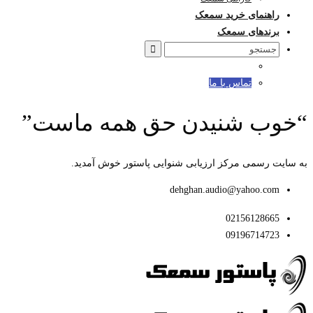
راهنمای خرید سمعک
برندهای سمعک
Search
for:
تماس با ما
“خوب شنیدن حق همه ماست”
به سایت رسمی مرکز ارزیابی شنوایی پاستور خوش آمدید.
dehghan.audio@yahoo.com
02156128665
09196714723