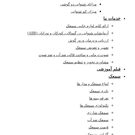
مزایای شنوایی دو گوشی
میزان کم شنوایی
خدمات ما
ارائه کلیه لوازم جانبی سمعک
آزمایشات شنوایی بزرگسالان، کودکان و نوزادان (ABR)
ارزیابی و درمان وزوز گوش
تعمیر و تعویض سمعک
صوت درمانی و ساخت قالب ضد آب و ضد صوت
مشاوره، تجویز و تنظیم سمعک
فیلم آموزشی
سمعک
انواع سمعک و مدل ها
باتری سمعک
تعرفه بیمه ها
تکنولوژی سمعک ها
سمعک شارژی
سمعک ضد آب
قیمت سمعک
گارانتی سمعک