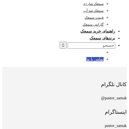
سمعک شارژی
سمعک ضد آب
قیمت سمعک
گارانتی سمعک
راهنمای خرید سمعک
برندهای سمعک
Search
for:
تماس با ما
کانال تلگرام
pastor_samak@
اینستاگرام
pastor_samak