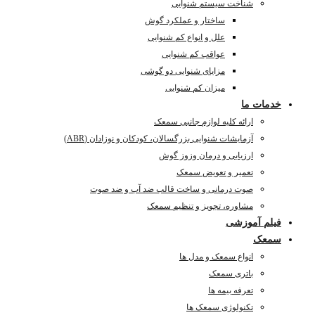
شناخت سیستم شنوایی
ساختار و عملکرد گوش
علل و انواع کم شنوایی
عواقب کم شنوایی
مزایای شنوایی دو گوشی
میزان کم شنوایی
خدمات ما
ارائه کلیه لوازم جانبی سمعک
آزمایشات شنوایی بزرگسالان، کودکان و نوزادان (ABR)
ارزیابی و درمان وزوز گوش
تعمیر و تعویض سمعک
صوت درمانی و ساخت قالب ضد آب و ضد صوت
مشاوره، تجویز و تنظیم سمعک
فیلم آموزشی
سمعک
انواع سمعک و مدل ها
باتری سمعک
تعرفه بیمه ها
تکنولوژی سمعک ها