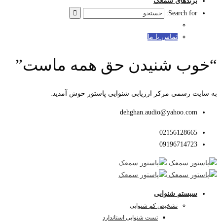
برندهای سمعک
Search for:
تماس با ما
“خوب شنیدن حق همه ماست”
به سایت رسمی مرکز ارزیابی شنوایی پاستور خوش آمدید.
dehghan.audio@yahoo.com
02156128665
09196714723
سیستم شنوایی
تشخیص کم شنوایی
تست شنوایی استاندارد