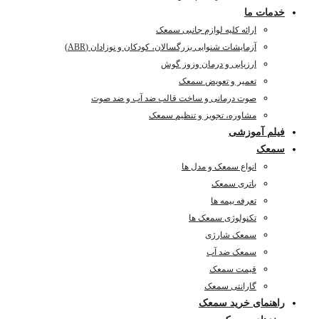
خدمات ما
ارائه کلیه لوازم جانبی سمعک
آزمایشات شنوایی بزرگسالان، کودکان و نوزادان (ABR)
ارزیابی و درمان وزوز گوش
تعمیر و تعویض سمعک
صوت درمانی و ساخت قالب ضد آب و ضد صوت
مشاوره، تجویز و تنظیم سمعک
فیلم آموزشی
سمعک
انواع سمعک و مدل ها
باتری سمعک
تعرفه بیمه ها
تکنولوژی سمعک ها
سمعک شارژی
سمعک ضد آب
قیمت سمعک
گارانتی سمعک
راهنمای خرید سمعک