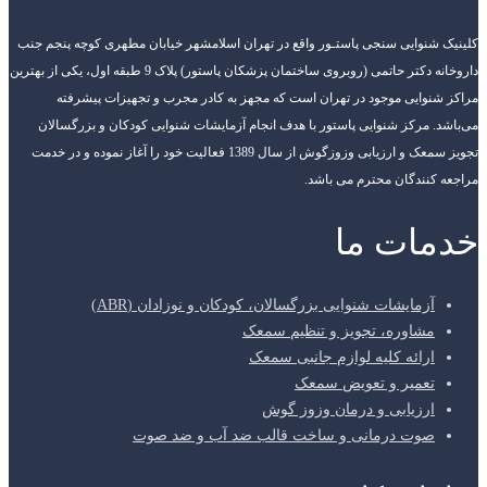
کلینیک شنوایی سنجی پاستـور واقع در تهران اسلامشهر خیابان مطهری کوچه پنجم جنب
داروخانه دکتر حاتمی (روبروی ساختمان پزشکان پاستور) پلاک 9 طبقه اول، یکی از بهترین
مراکز شنوایی موجود در تهران است که مجهز به کادر مجرب و تجهیزات پیشرفته
می‌باشد. مرکز شنوایی پاستور با هدف انجام آزمایشات شنوایی کودکان و بزرگسالان
تجویز سمعک و ارزیابی وزوزگوش از سال 1389 فعالیت خود را آغاز نموده و در خدمت
مراجعه کنندگان محترم می باشد.
خدمات ما
آزمایشات شنوایی بزرگسالان، کودکان و نوزادان (ABR)
مشاوره، تجویز و تنظیم سمعک
ارائه کلیه لوازم جانبی سمعک
تعمیر و تعویض سمعک
ارزیابی و درمان وزوز گوش
صوت درمانی و ساخت قالب ضد آب و ضد صوت