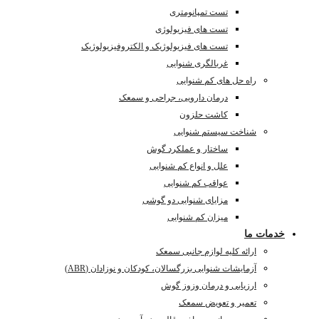
تست تمپانومتری
تست های فیزیولوژی
تست های فیزیولوژیک و الکتروفیزیولوژیک
غربالگری شنوایی
راه حل های کم شنوایی
درمان دارویی، جراحی و سمعک
کاشت حلزون
شناخت سیستم شنوایی
ساختار و عملکرد گوش
علل و انواع کم شنوایی
عواقب کم شنوایی
مزایای شنوایی دو گوشی
میزان کم شنوایی
خدمات ما
ارائه کلیه لوازم جانبی سمعک
آزمایشات شنوایی بزرگسالان، کودکان و نوزادان (ABR)
ارزیابی و درمان وزوز گوش
تعمیر و تعویض سمعک