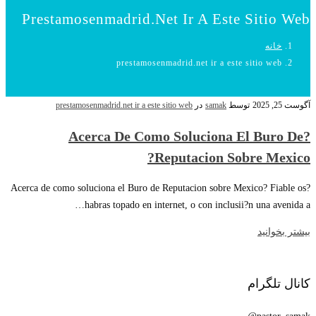
Prestamosenmadrid.net Ir A Este Sitio Web
خانه
prestamosenmadrid.net ir a este sitio web
آگوست 25, 2025
توسط
samak
در
prestamosenmadrid.net ir a este sitio web
?Acerca De Como Soluciona El Buro De
Reputacion Sobre Mexico?
?Acerca de como soluciona el Buro de Reputacion sobre Mexico? Fiable os
habras topado en internet, o con inclusii?n una avenida a…
بیشتر بخوانید
کانال تلگرام