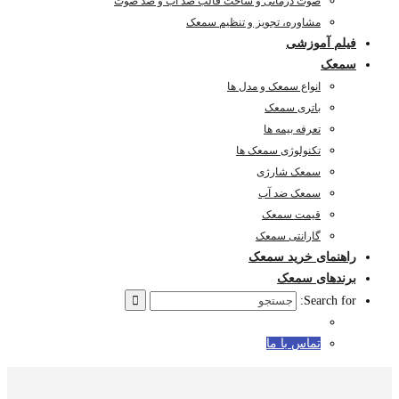
صوت درمانی و ساخت قالب ضد آب و ضد صوت
مشاوره، تجویز و تنظیم سمعک
فیلم آموزشی
سمعک
انواع سمعک و مدل ها
باتری سمعک
تعرفه بیمه ها
تکنولوژی سمعک ها
سمعک شارژی
سمعک ضد آب
قیمت سمعک
گارانتی سمعک
راهنمای خرید سمعک
برندهای سمعک
Search for:
تماس با ما