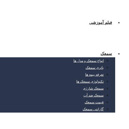
فیلم آموزشی
سمعک
انواع سمعک و مدل ها
باتری سمعک
تعرفه بیمه ها
تکنولوژی سمعک ها
سمعک شارژی
سمعک ضد آب
قیمت سمعک
گارانتی سمعک