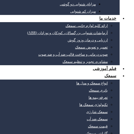
مزایای شنوایی دو گوشی
میزان کم شنوایی
خدمات ما
ارائه کلیه لوازم جانبی سمعک
آزمایشات شنوایی بزرگسالان، کودکان و نوزادان (ABR)
ارزیابی و درمان وزوز گوش
تعمیر و تعویض سمعک
صوت درمانی و ساخت قالب ضد آب و ضد صوت
مشاوره، تجویز و تنظیم سمعک
فیلم آموزشی
سمعک
انواع سمعک و مدل ها
باتری سمعک
تعرفه بیمه ها
تکنولوژی سمعک ها
سمعک شارژی
سمعک ضد آب
قیمت سمعک
گارانتی سمعک