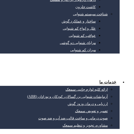
کاشت حلزون
شناخت سیستم شنوایی
ساختار و عملکرد گوش
علل و انواع کم شنوایی
عواقب کم شنوایی
مزایای شنوایی دو گوشی
میزان کم شنوایی
خدمات ما
ارائه کلیه لوازم جانبی سمعک
آزمایشات شنوایی بزرگسالان، کودکان و نوزادان (ABR)
ارزیابی و درمان وزوز گوش
تعمیر و تعویض سمعک
صوت درمانی و ساخت قالب ضد آب و ضد صوت
مشاوره، تجویز و تنظیم سمعک