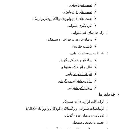
تست تمپانومتری
تست های فیزیولوژی
تست های فیزیولوژیک و الکتروفیزیولوژیک
غربالگری شنوایی
راه حل های کم شنوایی
درمان دارویی، جراحی و سمعک
کاشت حلزون
شناخت سیستم شنوایی
ساختار و عملکرد گوش
علل و انواع کم شنوایی
عواقب کم شنوایی
مزایای شنوایی دو گوشی
میزان کم شنوایی
خدمات ما
ارائه کلیه لوازم جانبی سمعک
آزمایشات شنوایی بزرگسالان، کودکان و نوزادان (ABR)
ارزیابی و درمان وزوز گوش
تعمیر و تعویض سمعک