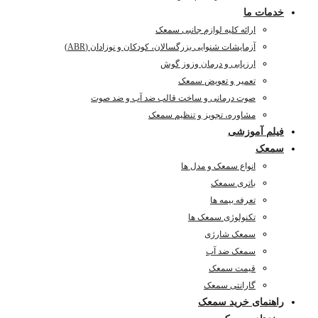
خدمات ما
ارائه کلیه لوازم جانبی سمعک
آزمایشات شنوایی بزرگسالان، کودکان و نوزادان (ABR)
ارزیابی و درمان وزوز گوش
تعمیر و تعویض سمعک
صوت درمانی و ساخت قالب ضد آب و ضد صوت
مشاوره، تجویز و تنظیم سمعک
فیلم آموزشی
سمعک
انواع سمعک و مدل ها
باتری سمعک
تعرفه بیمه ها
تکنولوژی سمعک ها
سمعک شارژی
سمعک ضد آب
قیمت سمعک
گارانتی سمعک
راهنمای خرید سمعک