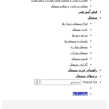
صوت درمانی و ساخت قالب ضد آب و ضد صوت
مشاوره، تجویز و تنظیم سمعک
فیلم آموزشی
سمعک
انواع سمعک و مدل ها
باتری سمعک
تعرفه بیمه ها
تکنولوژی سمعک ها
سمعک شارژی
سمعک ضد آب
قیمت سمعک
گارانتی سمعک
راهنمای خرید سمعک
برندهای سمعک
Search for:
تماس با ما