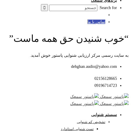
برندهای سمعک
Search for:
تماس با ما
“خوب شنیدن حق همه ماست”
به سایت رسمی مرکز ارزیابی شنوایی پاستور خوش آمدید.
dehghan.audio@yahoo.com
02156128665
09196714723
سیستم شنوایی
تشخیص کم شنوایی
تست شنوایی استاندارد