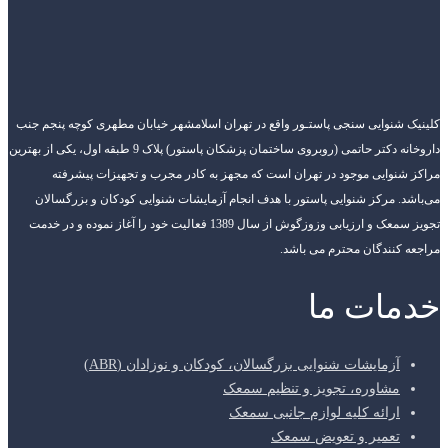
کلینیک شنوایی سنجی پاستـور واقع در تهران اسلامشهر خیابان مطهری کوچه پنجم جنب
داروخانه دکتر حاتمی (روبروی ساختمان پزشکان پاستور) پلاک 9 طبقه اول، یکی از بهترین
مراکز شنوایی موجود در تهران است که مجهز به کادر مجرب و تجهیزات پیشرفته
می‌باشد. مرکز شنوایی پاستور با هدف انجام آزمایشات شنوایی کودکان و بزرگسالان
تجویز سمعک و ارزیابی وزوزگوش از سال 1389 فعالیت خود را آغاز نموده و در خدمت
مراجعه کنندگان محترم می باشد.
خدمات ما
آزمایشات شنوایی بزرگسالان، کودکان و نوزادان (ABR)
مشاوره، تجویز و تنظیم سمعک
ارائه کلیه لوازم جانبی سمعک
تعمیر و تعویض سمعک