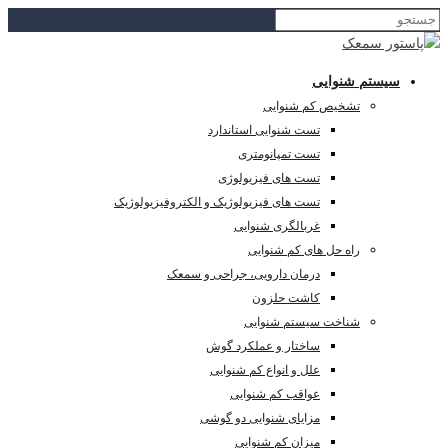
سیستم شنوایی
تشخیص کم شنوایی
تست شنوایی استاندارد
تست تمپانومتری
تست های فیزیولوژی
تست های فیزیولوژیک و الکتروفیزیولوژیک
غربالگری شنوایی
راه حل های کم شنوایی
درمان دارویی، جراحی و سمعک
کاشت حلزون
شناخت سیستم شنوایی
ساختار و عملکرد گوش
علل و انواع کم شنوایی
عواقب کم شنوایی
مزایای شنوایی دو گوشی
میزان کم شنوایی