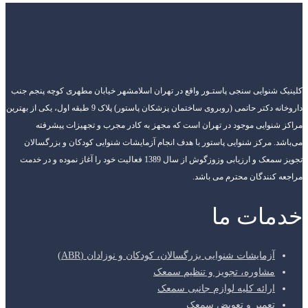
کلینیک شنوایی سنجی پاستـور واقع در تهران اسلامشهر خیابان مطهری کوچه پنجم جنب
داروخانه دکتر حاتمی (روبروی ساختمان پزشکان پاستور) پلاک 9 طبقه اول، یکی از بهترین
مراکز شنوایی موجود در تهران است که مجهز به کادر مجرب و تجهیزات پیشرفته
می‌باشد. مرکز شنوایی پاستور با هدف انجام آزمایشات شنوایی کودکان و بزرگسالان
تجویز سمعک و ارزیابی وزوزگوش از سال 1389 فعالیت خود را آغاز نموده و در خدمت
مراجعه کنندگان محترم می باشد.
خدمات ما
آزمایشات شنوایی بزرگسالان، کودکان و نوزادان (ABR)
مشاوره، تجویز و تنظیم سمعک
ارائه کلیه لوازم جانبی سمعک
تعمیر و تعویض سمعک