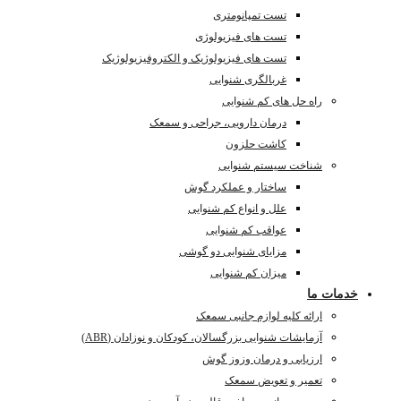
تست تمپانومتری
تست های فیزیولوژی
تست های فیزیولوژیک و الکتروفیزیولوژیک
غربالگری شنوایی
راه حل های کم شنوایی
درمان دارویی، جراحی و سمعک
کاشت حلزون
شناخت سیستم شنوایی
ساختار و عملکرد گوش
علل و انواع کم شنوایی
عواقب کم شنوایی
مزایای شنوایی دو گوشی
میزان کم شنوایی
خدمات ما
ارائه کلیه لوازم جانبی سمعک
آزمایشات شنوایی بزرگسالان، کودکان و نوزادان (ABR)
ارزیابی و درمان وزوز گوش
تعمیر و تعویض سمعک