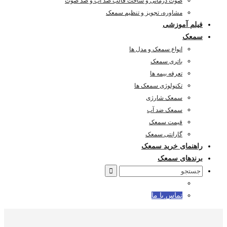
صوت درمانی و ساخت قالب ضد آب و ضد صوت
مشاوره، تجویز و تنظیم سمعک
فیلم آموزشی
سمعک
انواع سمعک و مدل ها
باتری سمعک
تعرفه بیمه ها
تکنولوژی سمعک ها
سمعک شارژی
سمعک ضد آب
قیمت سمعک
گارانتی سمعک
راهنمای خرید سمعک
برندهای سمعک
Search
for:
تماس با ما