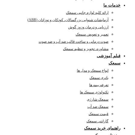
خدمات ما
ارائه کلیه لوازم جانبی سمعک
آزمایشات شنوایی بزرگسالان، کودکان و نوزادان (ABR)
ارزیابی و درمان وزوز گوش
تعمیر و تعویض سمعک
صوت درمانی و ساخت قالب ضد آب و ضد صوت
مشاوره، تجویز و تنظیم سمعک
فیلم آموزشی
سمعک
انواع سمعک و مدل ها
باتری سمعک
تعرفه بیمه ها
تکنولوژی سمعک ها
سمعک شارژی
سمعک ضد آب
قیمت سمعک
گارانتی سمعک
راهنمای خرید سمعک