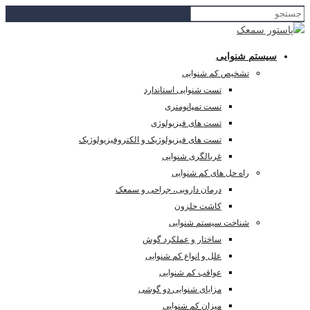
سیستم شنوایی
تشخیص کم شنوایی
تست شنوایی استاندارد
تست تمپانومتری
تست های فیزیولوژی
تست های فیزیولوژیک و الکتروفیزیولوژیک
غربالگری شنوایی
راه حل های کم شنوایی
درمان دارویی، جراحی و سمعک
کاشت حلزون
شناخت سیستم شنوایی
ساختار و عملکرد گوش
علل و انواع کم شنوایی
عواقب کم شنوایی
مزایای شنوایی دو گوشی
میزان کم شنوایی