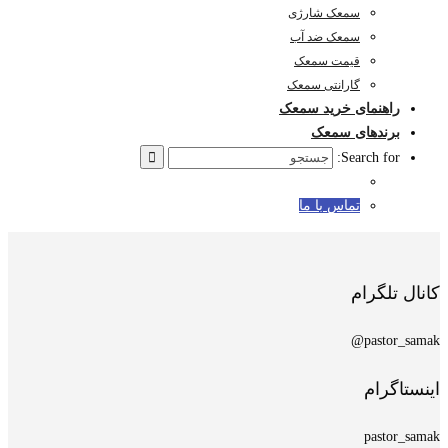
سمعک شارژی
سمعک ضد آب
قیمت سمعک
گارانتی سمعک
راهنمای خرید سمعک
برندهای سمعک
Search for:
تماس با ما
کانال تلگرام
pastor_samak@
اینستاگرام
pastor_samak