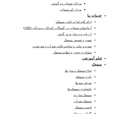
مزایای شنوایی دو گوشی
میزان کم شنوایی
خدمات ما
ارائه کلیه لوازم جانبی سمعک
آزمایشات شنوایی بزرگسالان، کودکان و نوزادان (ABR)
ارزیابی و درمان وزوز گوش
تعمیر و تعویض سمعک
صوت درمانی و ساخت قالب ضد آب و ضد صوت
مشاوره، تجویز و تنظیم سمعک
فیلم آموزشی
سمعک
انواع سمعک و مدل ها
باتری سمعک
تعرفه بیمه ها
تکنولوژی سمعک ها
سمعک شارژی
سمعک ضد آب
قیمت سمعک
گارانتی سمعک