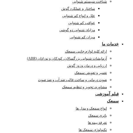
شناخت سیستم شنوایی
ساختار و عملکرد گوش
علل و انواع کم شنوایی
عواقب کم شنوایی
مزایای شنوایی دو گوشی
میزان کم شنوایی
خدمات ما
ارائه کلیه لوازم جانبی سمعک
آزمایشات شنوایی بزرگسالان، کودکان و نوزادان (ABR)
ارزیابی و درمان وزوز گوش
تعمیر و تعویض سمعک
صوت درمانی و ساخت قالب ضد آب و ضد صوت
مشاوره، تجویز و تنظیم سمعک
فیلم آموزشی
سمعک
انواع سمعک و مدل ها
باتری سمعک
تعرفه بیمه ها
تکنولوژی سمعک ها