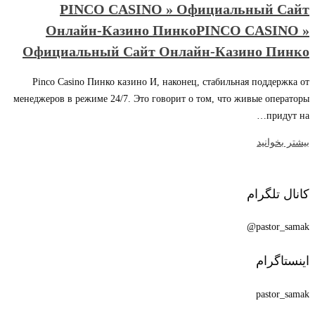
PINCO CASINO » Официальный Сайт
Онлайн-Казино ПинкоPINCO CASINO »
Официальный Сайт Онлайн-Казино Пинко
Pinco Casino Пинко казино И, наконец, стабильная поддержка от
менеджеров в режиме 24/7. Это говорит о том, что живые операторы
придут на…
بیشتر بخوانید
کانال تلگرام
pastor_samak@
اینستاگرام
pastor_samak