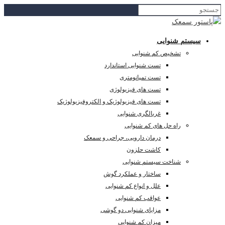
سیستم شنوایی
تشخیص کم شنوایی
تست شنوایی استاندارد
تست تمپانومتری
تست های فیزیولوژی
تست های فیزیولوژیک و الکتروفیزیولوژیک
غربالگری شنوایی
راه حل های کم شنوایی
درمان دارویی، جراحی و سمعک
کاشت حلزون
شناخت سیستم شنوایی
ساختار و عملکرد گوش
علل و انواع کم شنوایی
عواقب کم شنوایی
مزایای شنوایی دو گوشی
میزان کم شنوایی