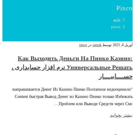
Pinco
خانه
pinco
آوریل 4, 2025
توسط
samak
در
pinco
Как Выходить Деньги На Пинко Казино:
Универсальные Решать نرم افزار حسابداری ،
حســــابیــــار
“напрашивается Денег Из Казино Пинко Поэтапное недооценило
Content быстрая Вывод Денег из Казино Пинко только Избежать
Проблем или Выводе Средств через Смс…
بیشتر بخوانید