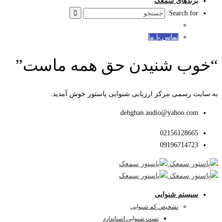
برندهای سمعک
Search for:
تماس با ما
“خوب شنیدن حق همه ماست”
به سایت رسمی مرکز ارزیابی شنوایی پاستور خوش آمدید.
dehghan.audio@yahoo.com
02156128665
09196714723
سیستم شنوایی
تشخیص کم شنوایی
تست شنوایی استاندارد