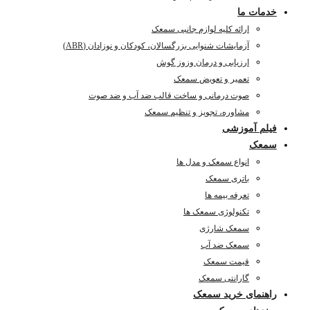
خدمات ما
ارائه کلیه لوازم جانبی سمعک
آزمایشات شنوایی بزرگسالان، کودکان و نوزادان (ABR)
ارزیابی و درمان وزوز گوش
تعمیر و تعویض سمعک
صوت درمانی و ساخت قالب ضد آب و ضد صوت
مشاوره، تجویز و تنظیم سمعک
فیلم آموزشی
سمعک
انواع سمعک و مدل ها
باتری سمعک
تعرفه بیمه ها
تکنولوژی سمعک ها
سمعک شارژی
سمعک ضد آب
قیمت سمعک
گارانتی سمعک
راهنمای خرید سمعک