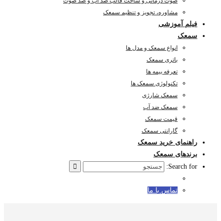
صوت درمانی و ساخت قالب ضد آب و ضد صوت
مشاوره، تجویز و تنظیم سمعک
فیلم آموزشی
سمعک
انواع سمعک و مدل ها
باتری سمعک
تعرفه بیمه ها
تکنولوژی سمعک ها
سمعک شارژی
سمعک ضد آب
قیمت سمعک
گارانتی سمعک
راهنمای خرید سمعک
برندهای سمعک
Search for:
تماس با ما