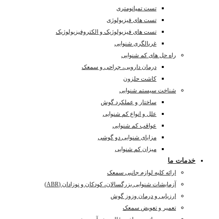
تست تمپانومتری
تست های فیزیولوژی
تست های فیزیولوژیک و الکتروفیزیولوژیک
غربالگری شنوایی
راه حل های کم شنوایی
درمان دارویی، جراحی و سمعک
کاشت حلزون
شناخت سیستم شنوایی
ساختار و عملکرد گوش
علل و انواع کم شنوایی
عواقب کم شنوایی
مزایای شنوایی دو گوشی
میزان کم شنوایی
خدمات ما
ارائه کلیه لوازم جانبی سمعک
آزمایشات شنوایی بزرگسالان، کودکان و نوزادان (ABR)
ارزیابی و درمان وزوز گوش
تعمیر و تعویض سمعک