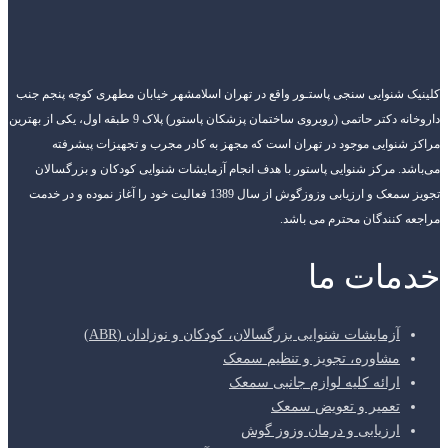
کلینیک شنوایی سنجی پاستـور واقع در تهران اسلامشهر خیابان مطهری کوچه پنجم جنب
داروخانه دکتر حاتمی (روبروی ساختمان پزشکان پاستور) پلاک 9 طبقه اول، یکی از بهترین
مراکز شنوایی موجود در تهران است که مجهز به کادر مجرب و تجهیزات پیشرفته
می‌باشد. مرکز شنوایی پاستور با هدف انجام آزمایشات شنوایی کودکان و بزرگسالان
تجویز سمعک و ارزیابی وزوزگوش از سال 1389 فعالیت خود را آغاز نموده و در خدمت
مراجعه کنندگان محترم می باشد.
خدمات ما
آزمایشات شنوایی بزرگسالان، کودکان و نوزادان (ABR)
مشاوره، تجویز و تنظیم سمعک
ارائه کلیه لوازم جانبی سمعک
تعمیر و تعویض سمعک
ارزیابی و درمان وزوز گوش