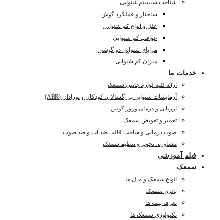
شناخت سیستم شنوایی
ساختار و عملکرد گوش
علل و انواع کم شنوایی
عواقب کم شنوایی
مزایای شنوایی دو گوشی
میزان کم شنوایی
خدمات ما
ارائه کلیه لوازم جانبی سمعک
آزمایشات شنوایی بزرگسالان، کودکان و نوزادان (ABR)
ارزیابی و درمان وزوز گوش
تعمیر و تعویض سمعک
صوت درمانی و ساخت قالب ضد آب و ضد صوت
مشاوره، تجویز و تنظیم سمعک
فیلم آموزشی
سمعک
انواع سمعک و مدل ها
باتری سمعک
تعرفه بیمه ها
تکنولوژی سمعک ها