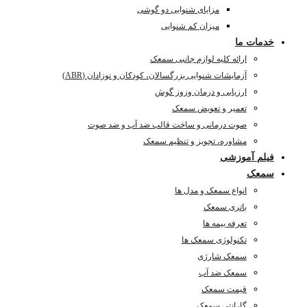
مزایای شنوایی دو گوشی
میزان کم شنوایی
خدمات ما
ارائه کلیه لوازم جانبی سمعک
آزمایشات شنوایی بزرگسالان، کودکان و نوزادان (ABR)
ارزیابی و درمان وزوز گوش
تعمیر و تعویض سمعک
صوت درمانی و ساخت قالب ضد آب و ضد صوت
مشاوره، تجویز و تنظیم سمعک
فیلم آموزشی
سمعک
انواع سمعک و مدل ها
باتری سمعک
تعرفه بیمه ها
تکنولوژی سمعک ها
سمعک شارژی
سمعک ضد آب
قیمت سمعک
گارانتی سمعک