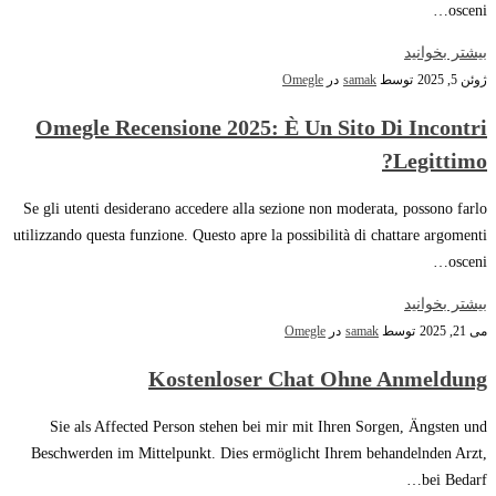
osceni…
بیشتر بخوانید
ژوئن 5, 2025
توسط
samak
در
Omegle
Omegle Recensione 2025: È Un Sito Di Incontri
Legittimo?
Se gli utenti desiderano accedere alla sezione non moderata, possono farlo
utilizzando questa funzione. Questo apre la possibilità di chattare argomenti
osceni…
بیشتر بخوانید
می 21, 2025
توسط
samak
در
Omegle
Kostenloser Chat Ohne Anmeldung
Sie als Affected Person stehen bei mir mit Ihren Sorgen, Ängsten und
Beschwerden im Mittelpunkt. Dies ermöglicht Ihrem behandelnden Arzt,
bei Bedarf…