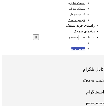
سمعک شارژی
سمعک ضد آب
قیمت سمعک
گارانتی سمعک
راهنمای خرید سمعک
برندهای سمعک
Search for:
تماس با ما
کانال تلگرام
pastor_samak@
اینستاگرام
pastor_samak