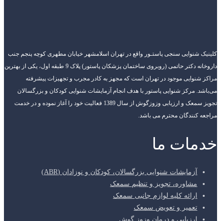
کلینیک شنوایی سنجی پاستـور واقع در تهران اسلامشهر خیابان مطهری کوچه پنجم جنب
داروخانه دکتر حاتمی (روبروی ساختمان پزشکان پاستور) پلاک 9 طبقه اول، یکی از بهترین
مراکز شنوایی موجود در تهران است که مجهز به کادر مجرب و تجهیزات پیشرفته
می‌باشد. مرکز شنوایی پاستور با هدف انجام آزمایشات شنوایی کودکان و بزرگسالان
تجویز سمعک و ارزیابی وزوزگوش از سال 1389 فعالیت خود را آغاز نموده و در خدمت
مراجعه کنندگان محترم می باشد.
خدمات ما
آزمایشات شنوایی بزرگسالان، کودکان و نوزادان (ABR)
مشاوره، تجویز و تنظیم سمعک
ارائه کلیه لوازم جانبی سمعک
تعمیر و تعویض سمعک
ارزیابی و درمان وزوز گوش