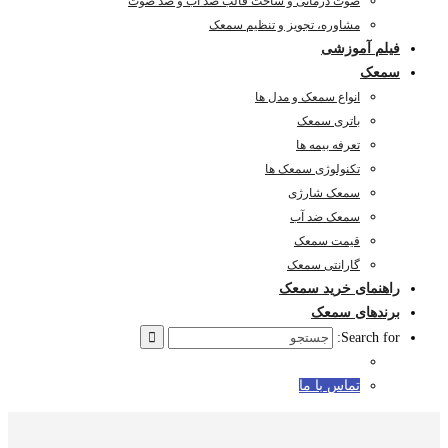
صوت درمانی و ساخت قالب ضد آب و ضد صوت
مشاوره، تجویز و تنظیم سمعک
فیلم آموزشی
سمعک
انواع سمعک و مدل ها
باتری سمعک
تعرفه بیمه ها
تکنولوژی سمعک ها
سمعک شارژی
سمعک ضد آب
قیمت سمعک
گارانتی سمعک
راهنمای خرید سمعک
برندهای سمعک
Search for:
تماس با ما