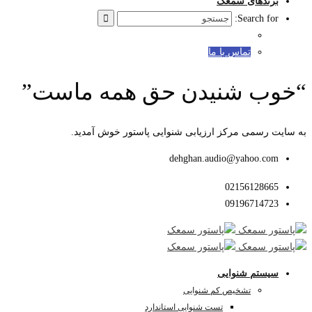
برندهای سمعک
Search for:
تماس با ما
“خوب شنیدن حق همه ماست”
به سایت رسمی مرکز ارزیابی شنوایی پاستور خوش آمدید.
dehghan.audio@yahoo.com
02156128665
09196714723
سیستم شنوایی
تشخیص کم شنوایی
تست شنوایی استاندارد