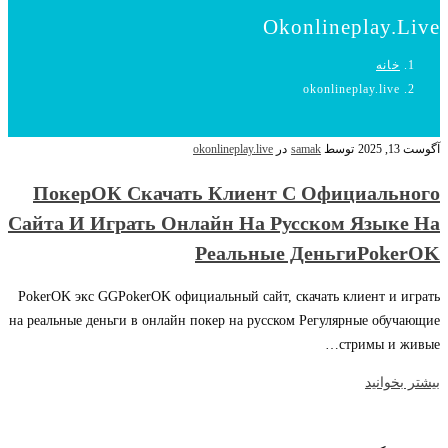
Okonlineplay.live
خانه
okonlineplay.live
آگوست 13, 2025
توسط
samak
در
okonlineplay.live
ПокерОК Скачать Клиент С Официального
Сайта И Играть Онлайн На Русском Языке На
Реальные ДеньгиPokerOK
PokerOK экс GGPokerOK официальный сайт, скачать клиент и играть
на реальные деньги в онлайн покер на русском Регулярные обучающие
стримы и живые…
بیشتر بخوانید