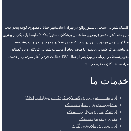
کلینیک شنوایی سنجی پاستـور واقع در تهران اسلامشهر خیابان مطهری کوچه پنجم جنب
داروخانه دکتر حاتمی (روبروی ساختمان پزشکان پاستور) پلاک 9 طبقه اول، یکی از بهترین
مراکز شنوایی موجود در تهران است که مجهز به کادر مجرب و تجهیزات پیشرفته
می‌باشد. مرکز شنوایی پاستور با هدف انجام آزمایشات شنوایی کودکان و بزرگسالان
تجویز سمعک و ارزیابی وزوزگوش از سال 1389 فعالیت خود را آغاز نموده و در خدمت
مراجعه کنندگان محترم می باشد.
خدمات ما
آزمایشات شنوایی بزرگسالان، کودکان و نوزادان (ABR)
مشاوره، تجویز و تنظیم سمعک
ارائه کلیه لوازم جانبی سمعک
تعمیر و تعویض سمعک
ارزیابی و درمان وزوز گوش