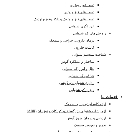
تست تمپانومتری
تست های فیزیولوژی
تست های فیزیولوژیک و الکتروفیزیولوژیک
غربالگری شنوایی
راه حل های کم شنوایی
درمان دارویی، جراحی و سمعک
کاشت حلزون
شناخت سیستم شنوایی
ساختار و عملکرد گوش
علل و انواع کم شنوایی
عواقب کم شنوایی
مزایای شنوایی دو گوشی
میزان کم شنوایی
خدمات ما
ارائه کلیه لوازم جانبی سمعک
آزمایشات شنوایی بزرگسالان، کودکان و نوزادان (ABR)
ارزیابی و درمان وزوز گوش
تعمیر و تعویض سمعک