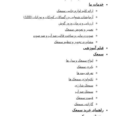
خدمات ما
ارائه کلیه لوازم جانبی سمعک
آزمایشات شنوایی بزرگسالان، کودکان و نوزادان (ABR)
ارزیابی و درمان وزوز گوش
تعمیر و تعویض سمعک
صوت درمانی و ساخت قالب ضد آب و ضد صوت
مشاوره، تجویز و تنظیم سمعک
فیلم آموزشی
سمعک
انواع سمعک و مدل ها
باتری سمعک
تعرفه بیمه ها
تکنولوژی سمعک ها
سمعک شارژی
سمعک ضد آب
قیمت سمعک
گارانتی سمعک
راهنمای خرید سمعک